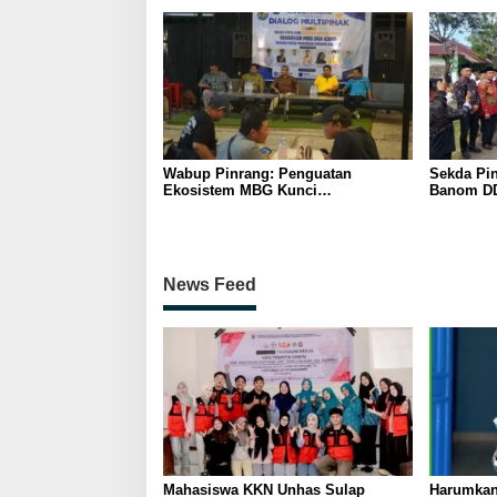
Pelatihan
Wabup Pinrang: Penguatan
Sekda Pin
Ekosistem MBG Kunci
Banom DD
Menggerakkan Ekonomi Kerakyatan
Ukhuwah 
Berakhlak
News Feed
Mahasiswa KKN Unhas Sulap
Harumkan