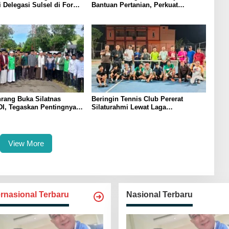
i Delegasi Sulsel di Forum
Bantuan Pertanian, Perkuat
ndonesia 2026
Komitmen Dukung Swasembada
Pangan
rang Buka Silatnas
Beringin Tennis Club Pererat
I, Tegaskan Pentingnya
Silaturahmi Lewat Laga
dan Penguatan SDM
Persahabatan Bersama Petenis
Parepare
View More
ernasional Terbaru
Nasional Terbaru