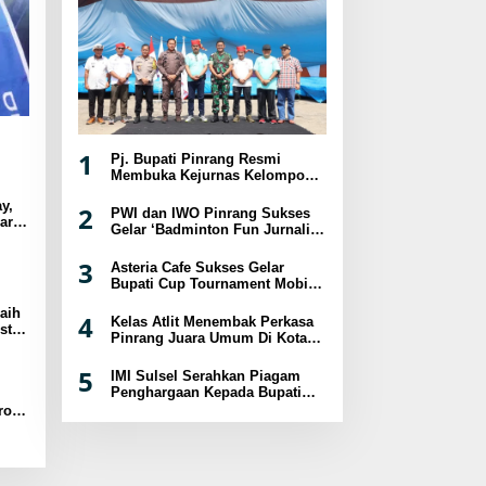
1
Pj. Bupati Pinrang Resmi
Membuka Kejurnas Kelompok
Umur Panjat Tebing XVIII
y,
Tahun 2024
2
PWI dan IWO Pinrang Sukses
ar
Gelar ‘Badminton Fun Jurnalis
sat
2024
3
Asteria Cafe Sukses Gelar
Bupati Cup Tournament Mobile
Legend Berhadiah Puluhan
aih
Juta
4
Kelas Atlit Menembak Perkasa
st
Pinrang Juara Umum Di Kota
a
Palopo
5
IMI Sulsel Serahkan Piagam
Penghargaan Kepada Bupati
Pinrang
ro
B-