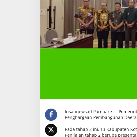
a
n
g
P
P
D
Insannews.id Parepare — Pemerinta
Penghargaan Pembangunan Daerah (
Pada tahap 2 ini, 13 Kabupaten Kota
Penilaian tahap 2 berupa presenta