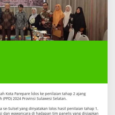
h Kota Parepare lolos ke penilaian tahap 2 ajang
PPD) 2024 Provinsi Sulawesi Selatan.
 se-Sulsel yang dinyatakan lolos hasil penilaian tahap 1.
si dan wawancara di hadapan tim panelis yang disiapkan