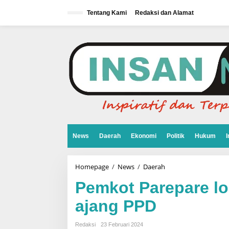
L
e
Tentang Kami
Redaksi dan Alamat
w
a
t
i
k
e
k
o
n
t
e
n
News
Daerah
Ekonomi
Politik
Hukum
I
Homepage
/
News
/
Daerah
P
e
m
Pemkot Parepare lol
k
o
ajang PPD
t
P
a
Redaksi
23 Februari 2024
r