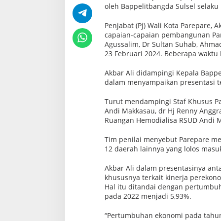
oleh Bappelitbangda Sulsel selaku
Penjabat (Pj) Wali Kota Parepare,
capaian-capaian pembangunan Parep
Agussalim, Dr Sultan Suhab, Ahmad 
23 Februari 2024. Beberapa waktu l
Akbar Ali didampingi Kepala Bapp
dalam menyampaikan presentasi t
Turut mendampingi Staf Khusus Pa
Andi Makkasau, dr Hj Renny Anggra
Ruangan Hemodialisa RSUD Andi 
Tim penilai menyebut Parepare me
12 daerah lainnya yang lolos masuk
Akbar Ali dalam presentasinya an
khususnya terkait kinerja perekon
Hal itu ditandai dengan pertumb
pada 2022 menjadi 5,93%.
“Pertumbuhan ekonomi pada tahun 