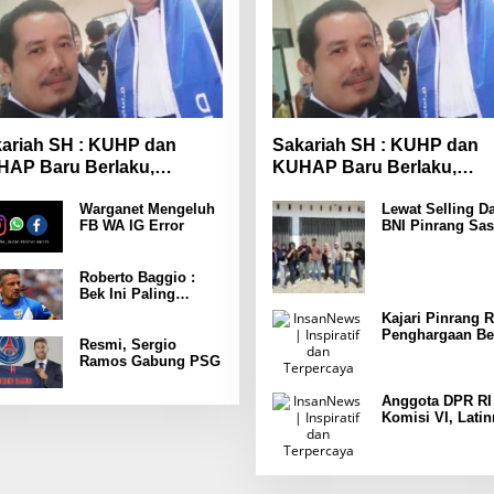
ariah SH : KUHP dan
Sakariah SH : KUHP dan
AP Baru Berlaku,
KUHAP Baru Berlaku,
yarakat Wajib Lebih
Masyarakat Wajib Lebih
Warganet Mengeluh
Lewat Selling Da
spada
Waspada
FB WA IG Error
BNI Pinrang Sas
Pasar hingga Pu
Pertokoan
Promosikan
Roberto Baggio :
Program Rejeki
Bek Ini Paling
wondr BNI 2025
Menakutkan Yang
Kajari Pinrang R
Pernah Dia Lawan
Penghargaan Be
Punya Kekuatan
Resmi, Sergio
Leader Indonesi
Setara 15 Pemain
Ramos Gabung PSG
Awards 2025
Anggota DPR RI
Komisi VI, Latin
Latunrung Gelar
Sosialisasi LPD
KUMKM