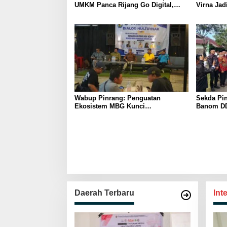
UMKM Panca Rijang Go Digital,
Virna Jad
Pelaku Usaha Antusias Ikuti
Pelajar I
Pelatihan
Wabup Pinrang: Penguatan
Sekda Pin
Ekosistem MBG Kunci
Banom DD
Menggerakkan Ekonomi Kerakyatan
Ukhuwah 
Berakhlak
Daerah Terbaru
Int