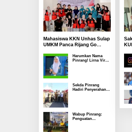
Mahasiswa KKN Unhas Sulap
Sak
UMKM Panca Rijang Go
KUH
Digital, Pelaku Usaha
Mas
Harumkan Nama
Antusias Ikuti Pelatihan
Wa
Pinrang! Lirna Virna
Jadi Delegasi Sulsel
di Forum Pelajar
Indonesia 2026
Sekda Pinrang
Hadiri Penyerahan
Bantuan Pertanian,
Perkuat Komitmen
Dukung
Swasembada
Pangan
Wabup Pinrang:
Penguatan
Ekosistem MBG
Kunci
Menggerakkan