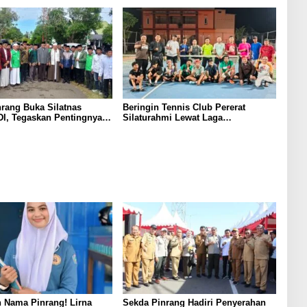
Pangan
rang Buka Silatnas
Beringin Tennis Club Pererat
I, Tegaskan Pentingnya
Silaturahmi Lewat Laga
dan Penguatan SDM
Persahabatan Bersama Petenis
Parepare
 Nama Pinrang! Lirna
Sekda Pinrang Hadiri Penyerahan