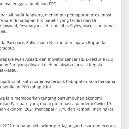
 penyelenggara penilaian PPD.
 Akbar Ali hadir langsung memimpin pemaparan presentasi
are di hadapan tim panelis yang terdiri dari Dr
Jawwad, Rosniaty Azis di Hotel Ibis Styles, Makassar, Jumat,
alu.
eda Parepare, Zulkarnaen Nasrun dan jajaran Bappeda
ersebut.
repare Iwan Asaad, dan Inovator Lancar HD Direktur RSUD
eny Sari yang diwakili oleh pelaksana inovasi Kepala
Makkasau.
njadi salah satu nominasi terbaik Kabupaten Kota bersama
 penilaian PPD tahap 2 ini.
tara lain memaparkan tentang pertumbuhan ekonomi
omian Parepare yang mulai pulih pasca pandemi Covid-19.
uhan ekonomi 2021 mencapai 4,77% dan kembali meningkat
2022 ditopang oleh sektor perdagangan besar dan eceran,