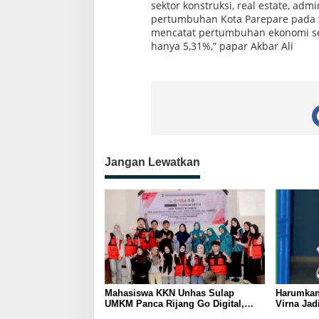
sektor konstruksi, real estate, adm
pertumbuhan Kota Parepare pada ta
mencatat pertumbuhan ekonomi seb
hanya 5,31%,” papar Akbar Ali
Jangan Lewatkan
Mahasiswa KKN Unhas Sulap
Harumkan
UMKM Panca Rijang Go Digital,
Virna Jad
Pelaku Usaha Antusias Ikuti
Pelajar I