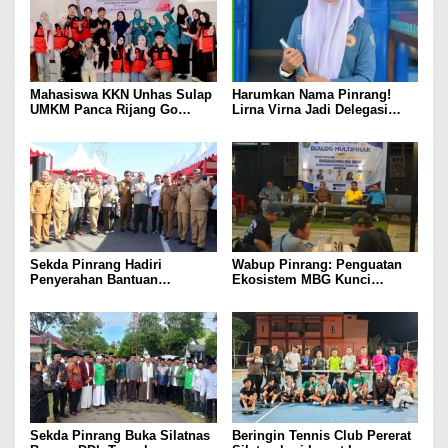
Mahasiswa KKN Unhas Sulap
Harumkan Nama Pinrang!
UMKM Panca Rijang Go
Lirna Virna Jadi Delegasi
Digital, Pelaku Usaha
Sulsel di Forum Pelajar
Antusias Ikuti Pelatihan
Indonesia 2026
Sekda Pinrang Hadiri
Wabup Pinrang: Penguatan
Penyerahan Bantuan
Ekosistem MBG Kunci
Pertanian, Perkuat Komitmen
Menggerakkan Ekonomi
Dukung Swasembada Pangan
Kerakyatan
Sekda Pinrang Buka Silatnas
Beringin Tennis Club Pererat