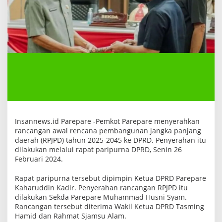
J
P
D
t
a
h
u
n
2
0
2
5
-
2
0
4
Insannews.id Parepare -Pemkot Parepare menyerahkan
5
rancangan awal rencana pembangunan jangka panjang
k
e
daerah (RPJPD) tahun 2025-2045 ke DPRD. Penyerahan itu
D
dilakukan melalui rapat paripurna DPRD, Senin 26
P
Februari 2024.
R
D
Rapat paripurna tersebut dipimpin Ketua DPRD Parepare
Kaharuddin Kadir. Penyerahan rancangan RPJPD itu
dilakukan Sekda Parepare Muhammad Husni Syam.
Rancangan tersebut diterima Wakil Ketua DPRD Tasming
Hamid dan Rahmat Sjamsu Alam.