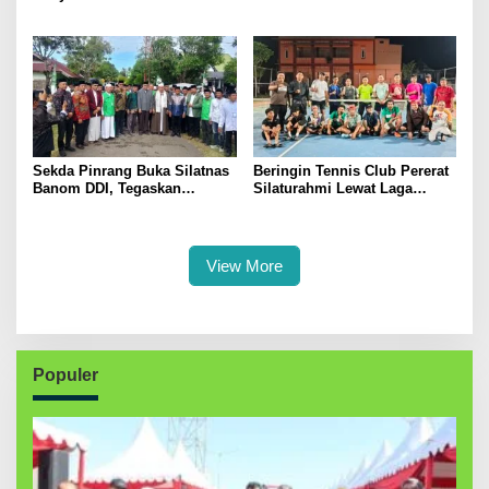
Pertanian, Perkuat Komitmen
Menggerakkan Ekonomi
Dukung Swasembada Pangan
Kerakyatan
Sekda Pinrang Buka Silatnas
Beringin Tennis Club Pererat
Banom DDI, Tegaskan
Silaturahmi Lewat Laga
Pentingnya Ukhuwah dan
Persahabatan Bersama
Penguatan SDM Berakhlak
Petenis Parepare
View More
Populer