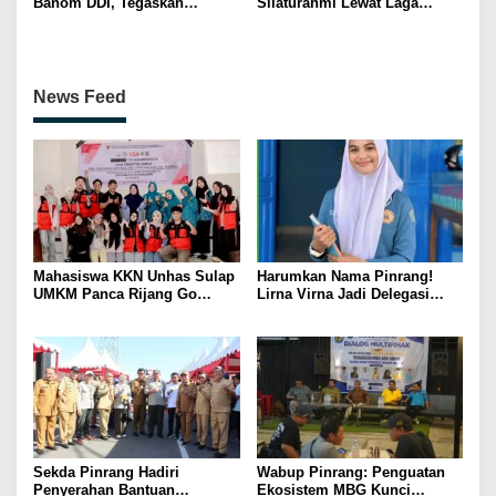
Banom DDI, Tegaskan
Silaturahmi Lewat Laga
Pentingnya Ukhuwah dan
Persahabatan Bersama
Penguatan SDM Berakhlak
Petenis Parepare
News Feed
Mahasiswa KKN Unhas Sulap
Harumkan Nama Pinrang!
UMKM Panca Rijang Go
Lirna Virna Jadi Delegasi
Digital, Pelaku Usaha
Sulsel di Forum Pelajar
Antusias Ikuti Pelatihan
Indonesia 2026
Sekda Pinrang Hadiri
Wabup Pinrang: Penguatan
Penyerahan Bantuan
Ekosistem MBG Kunci