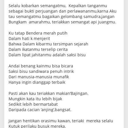
Selalu kobarkan semangatmu, Kepalkan tanganmu
sebagai bukti perjuangan dan perlawananmu,karna Aku
tau semangatmu bagaikan gelombang samudra,jangan
Bungkam amarahmu, teriakkan semangat api juangmu.
Ku tatap Bendera merah putih
Dalam hati k menjerit
Bahwa Dalam kibarmu tersimpan sejarah
Dalam ikatanmu terselip cerita
Dalam lipat jahitanmu adalah saksi bisu
Andai benang kainmu bisa bicara
Saksi bisu sandiwara penuh intrik
Dari manusia-manusia munafik
Hanya ingin dianggap terbaik
Pasti akan kau teriakkan makian’Bajingan.
Mungkin kata itu lebih bijak
Sedikit lebih bermartabat
Daripada cacian ‘anjing’,bangsat.
Jangan hentikan orasimu kawan, teriaki mereka selalu
Kutuk perilaku busuk mereka.