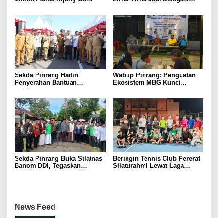
Digital, Pelaku Usaha
Sulsel di Forum Pelajar
Antusias Ikuti Pelatihan
Indonesia 2026
Sekda Pinrang Hadiri
Wabup Pinrang: Penguatan
Penyerahan Bantuan
Ekosistem MBG Kunci
Pertanian, Perkuat Komitmen
Menggerakkan Ekonomi
Dukung Swasembada Pangan
Kerakyatan
Sekda Pinrang Buka Silatnas
Beringin Tennis Club Pererat
Banom DDI, Tegaskan
Silaturahmi Lewat Laga
Pentingnya Ukhuwah dan
Persahabatan Bersama
Penguatan SDM Berakhlak
Petenis Parepare
News Feed