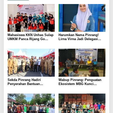
Mahasiswa KKN Unhas Sulap
Harumkan Nama Pinrang!
UMKM Panca Rijang Go
Lirna Virna Jadi Delegasi
Digital, Pelaku Usaha
Sulsel di Forum Pelajar
Antusias Ikuti Pelatihan
Indonesia 2026
Sekda Pinrang Hadiri
Wabup Pinrang: Penguatan
Penyerahan Bantuan
Ekosistem MBG Kunci
Pertanian, Perkuat Komitmen
Menggerakkan Ekonomi
Dukung Swasembada Pangan
Kerakyatan