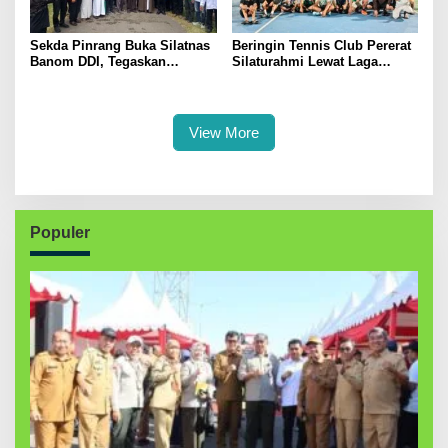
Sekda Pinrang Buka Silatnas
Beringin Tennis Club Pererat
Banom DDI, Tegaskan
Silaturahmi Lewat Laga
Pentingnya Ukhuwah dan
Persahabatan Bersama
Penguatan SDM Berakhlak
Petenis Parepare
View More
Populer