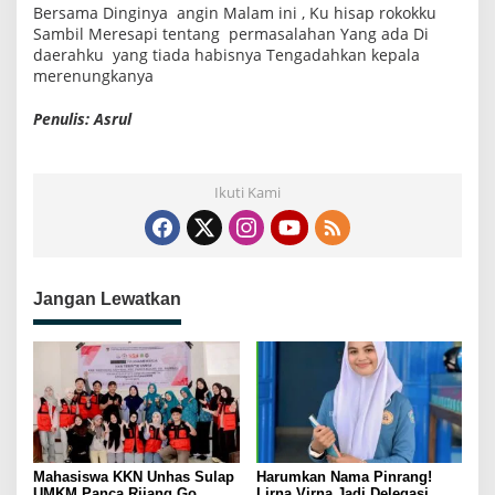
Bersama Dinginya angin Malam ini , Ku hisap rokokku
Sambil Meresapi tentang permasalahan Yang ada Di
daerahku yang tiada habisnya Tengadahkan kepala
merenungkanya
Penulis: Asrul
Ikuti Kami
Jangan Lewatkan
Mahasiswa KKN Unhas Sulap
Harumkan Nama Pinrang!
UMKM Panca Rijang Go
Lirna Virna Jadi Delegasi