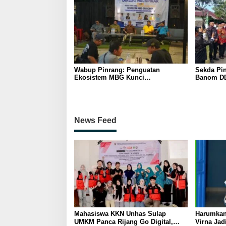
Wabup Pinrang: Penguatan
Sekda Pin
Ekosistem MBG Kunci
Banom DD
Menggerakkan Ekonomi Kerakyatan
Ukhuwah 
Berakhlak
News Feed
Mahasiswa KKN Unhas Sulap
Harumkan
UMKM Panca Rijang Go Digital,
Virna Jad