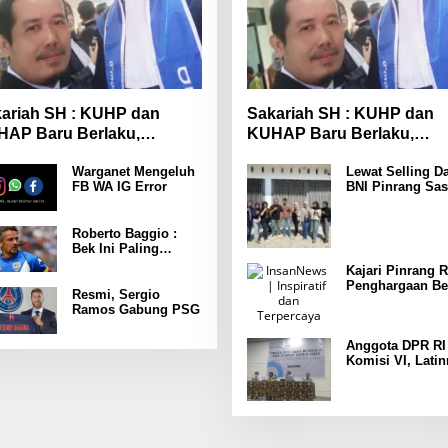
ariah SH : KUHP dan
Sakariah SH : KUHP dan
AP Baru Berlaku,
KUHAP Baru Berlaku,
yarakat Wajib Lebih
Masyarakat Wajib Lebih
Warganet Mengeluh
Lewat Selling Da
spada
Waspada
FB WA IG Error
BNI Pinrang Sas
Pasar hingga Pu
Pertokoan
Promosikan
Roberto Baggio :
Program Rejeki
Bek Ini Paling
wondr BNI 2025
Menakutkan Yang
Kajari Pinrang R
Pernah Dia Lawan
Penghargaan Be
Punya Kekuatan
Resmi, Sergio
Leader Indonesi
Setara 15 Pemain
Ramos Gabung PSG
Awards 2025
Anggota DPR RI
Komisi VI, Latin
Latunrung Gelar
Sosialisasi LPD
KUMKM