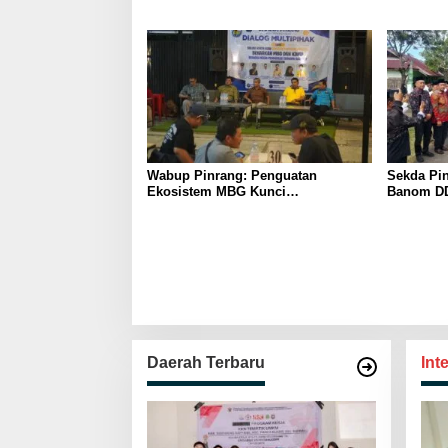
Pelaku Usaha Antusias Ikuti
Pelajar I
Pelatihan
Wabup Pinrang: Penguatan
Sekda Pin
Ekosistem MBG Kunci
Banom DD
Menggerakkan Ekonomi Kerakyatan
Ukhuwah 
Berakhlak
Daerah Terbaru
Int