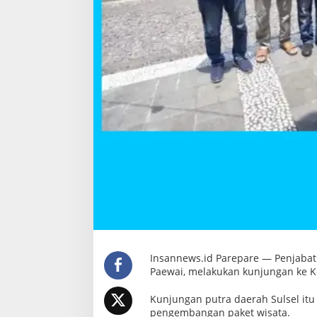
r
e
p
a
r
e
Insannews.id Parepare — Penjabat (
Paewai, melakukan kunjungan ke Kot
Kunjungan putra daerah Sulsel itu
pengembangan paket wisata.