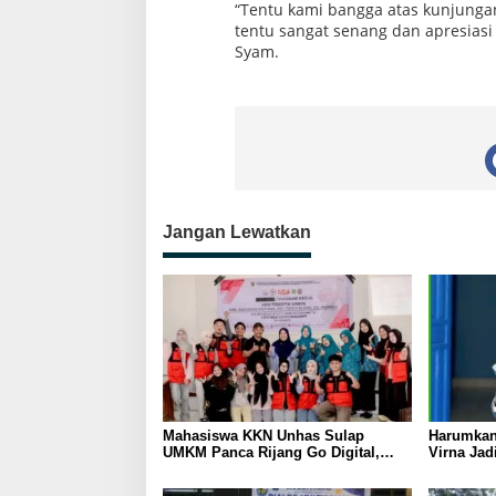
“Tentu kami bangga atas kunjungan
tentu sangat senang dan apresiasi 
Syam.
Jangan Lewatkan
Mahasiswa KKN Unhas Sulap
Harumkan
UMKM Panca Rijang Go Digital,
Virna Jad
Pelaku Usaha Antusias Ikuti
Pelajar I
Pelatihan