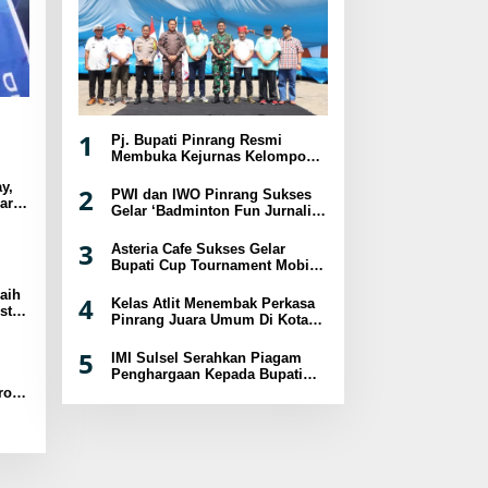
1
Pj. Bupati Pinrang Resmi
Membuka Kejurnas Kelompok
Umur Panjat Tebing XVIII
y,
Tahun 2024
2
PWI dan IWO Pinrang Sukses
ar
Gelar ‘Badminton Fun Jurnalis
sat
2024
3
Asteria Cafe Sukses Gelar
Bupati Cup Tournament Mobile
Legend Berhadiah Puluhan
aih
Juta
4
Kelas Atlit Menembak Perkasa
st
Pinrang Juara Umum Di Kota
a
Palopo
5
IMI Sulsel Serahkan Piagam
Penghargaan Kepada Bupati
Pinrang
ro
B-