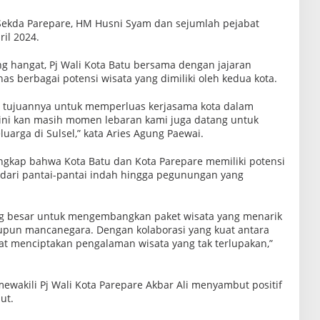
 Sekda Parepare, HM Husni Syam dan sejumlah pejabat
il 2024.
 hangat, Pj Wali Kota Batu bersama dengan jajaran
 berbagai potensi wisata yang dimiliki oleh kedua kota.
tu tujuannya untuk memperluas kerjasama kota dalam
, ini kan masih momen lebaran kami juga datang untuk
arga di Sulsel,” kata Aries Agung Paewai.
ngkap bahwa Kota Batu dan Kota Parepare memiliki potensi
i dari pantai-pantai indah hingga pegunungan yang
ng besar untuk mengembangkan paket wisata yang menarik
aupun mancanegara. Dengan kolaborasi yang kuat antara
at menciptakan pengalaman wisata yang tak terlupakan,”
ewakili Pj Wali Kota Parepare Akbar Ali menyambut positif
ut.