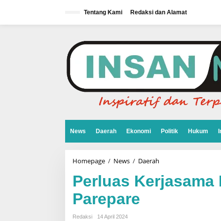
L
e
Tentang Kami
Redaksi dan Alamat
w
a
t
i
k
e
k
o
n
t
e
n
News
Daerah
Ekonomi
Politik
Hukum
I
Homepage
/
News
/
Daerah
P
e
r
Perluas Kerjasama 
l
u
Parepare
a
s
K
Redaksi
14 April 2024
e