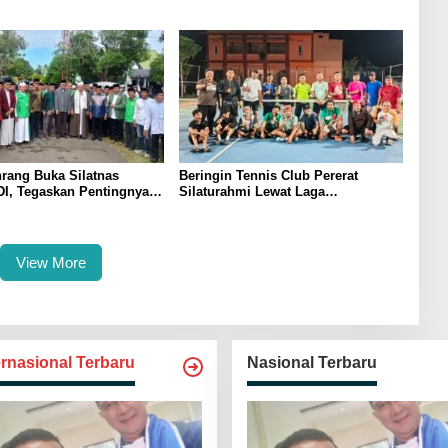
ndonesia 2026
Komitmen Dukung Swasembada
Pangan
rang Buka Silatnas
Beringin Tennis Club Pererat
I, Tegaskan Pentingnya
Silaturahmi Lewat Laga
dan Penguatan SDM
Persahabatan Bersama Petenis
Parepare
View More
ernasional Terbaru
Nasional Terbaru