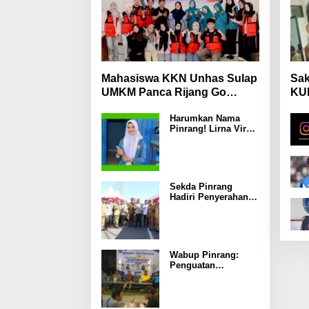
Mahasiswa KKN Unhas Sulap
Sak
UMKM Panca Rijang Go
KUH
Digital, Pelaku Usaha
Mas
Harumkan Nama
Antusias Ikuti Pelatihan
Wa
Pinrang! Lirna Virna
Jadi Delegasi Sulsel
di Forum Pelajar
Indonesia 2026
Sekda Pinrang
Hadiri Penyerahan
Bantuan Pertanian,
Perkuat Komitmen
Dukung
Swasembada
Pangan
Wabup Pinrang:
Penguatan
Ekosistem MBG
Kunci
Menggerakkan
Ekonomi Kerakyatan