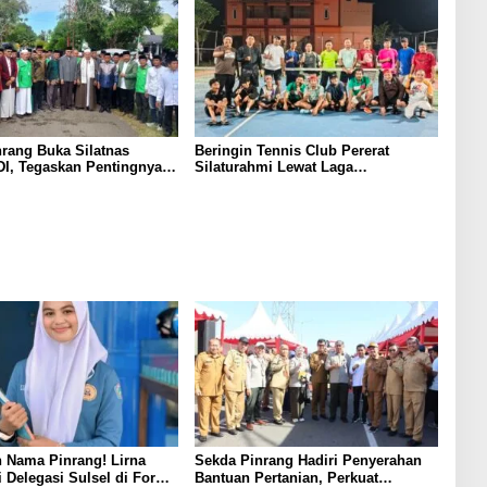
rang Buka Silatnas
Beringin Tennis Club Pererat
I, Tegaskan Pentingnya
Silaturahmi Lewat Laga
dan Penguatan SDM
Persahabatan Bersama Petenis
Parepare
 Nama Pinrang! Lirna
Sekda Pinrang Hadiri Penyerahan
i Delegasi Sulsel di Forum
Bantuan Pertanian, Perkuat