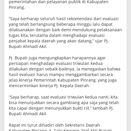
pemerintahan dan pelayanan publik di Kabupaten
n
Pinrang.
j
a
b
“Saya berharap seluruh hasil rekomendasi dari evaluasi
a
yang telah berlangsung beberapa minggu lalu dapat
t
dilaksanakan dengan baik demi mendukung pelaksanaan
K
e
tugas kita, terutama dalam menghadapi evaluasi
p
penjabat kepala daerah yang akan datang,” ujar Pj.
a
Bupati Ahmadi Akil.
l
a
D
Pj. Bupati juga mengungkapkan harapannya agar
a
persiapan menghadapi evaluasi triwulan kedua
e
dilakukan dengan sebaik-baiknya. Ia menegaskan bahwa
r
a
hasil evaluasi harus mampu menggambarkan secara
h
jelas kinerja Pemerintah Kabupaten Pinrang, yang juga
mencerminkan kinerja Pj. Kepala Daerah.
“Saya berharap, saat evaluasi triwulan kedua nanti, kita
bisa menunjukkan secara gamblang apa saja yang telah
kita capai dengan menunjukkan bukti riil,” tambah Pj.
Bupati Ahmadi Akil.
Rapat ini turut dihadiri oleh Sekretaris Daerah
Kabupaten Pinrang, A. Calo Kerrang, Staf Ahli Bupati,