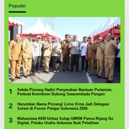
Populer
1
Sekda Pinrang Hadiri Penyerahan Bantuan Pertanian,
Perkuat Komitmen Dukung Swasembada Pangan
2
Harumkan Nama Pinrang! Lirna Virna Jadi Delegasi
Sulsel di Forum Pelajar Indonesia 2026
3
Mahasiswa KKN Unhas Sulap UMKM Panca Rijang Go
Digital, Pelaku Usaha Antusias Ikuti Pelatihan