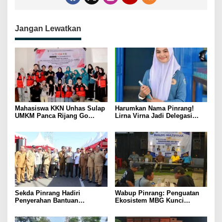
Jangan Lewatkan
Mahasiswa KKN Unhas Sulap
Harumkan Nama Pinrang!
UMKM Panca Rijang Go
Lirna Virna Jadi Delegasi
Digital, Pelaku Usaha
Sulsel di Forum Pelajar
Antusias Ikuti Pelatihan
Indonesia 2026
Sekda Pinrang Hadiri
Wabup Pinrang: Penguatan
Penyerahan Bantuan
Ekosistem MBG Kunci
Pertanian, Perkuat Komitmen
Menggerakkan Ekonomi
Dukung Swasembada Pangan
Kerakyatan