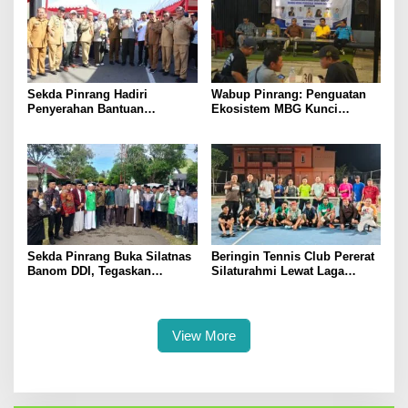
Sekda Pinrang Hadiri
Wabup Pinrang: Penguatan
Penyerahan Bantuan
Ekosistem MBG Kunci
Pertanian, Perkuat Komitmen
Menggerakkan Ekonomi
Dukung Swasembada Pangan
Kerakyatan
Sekda Pinrang Buka Silatnas
Beringin Tennis Club Pererat
Banom DDI, Tegaskan
Silaturahmi Lewat Laga
Pentingnya Ukhuwah dan
Persahabatan Bersama
Penguatan SDM Berakhlak
Petenis Parepare
View More