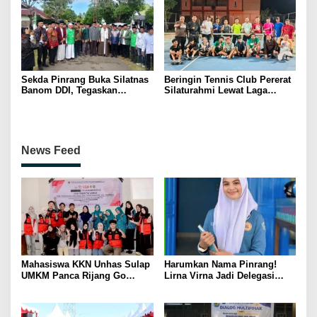
Sekda Pinrang Buka Silatnas
Beringin Tennis Club Pererat
Banom DDI, Tegaskan
Silaturahmi Lewat Laga
Pentingnya Ukhuwah dan
Persahabatan Bersama
Penguatan SDM Berakhlak
Petenis Parepare
News Feed
Mahasiswa KKN Unhas Sulap
Harumkan Nama Pinrang!
UMKM Panca Rijang Go
Lirna Virna Jadi Delegasi
Digital, Pelaku Usaha
Sulsel di Forum Pelajar
Antusias Ikuti Pelatihan
Indonesia 2026