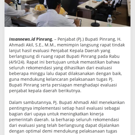
p
a
t
T
i
n
d
a
Insannews.id
Pinrang
, – Penjabat (Pj.) Bupati Pinrang, H.
k
L
Ahmadi Akil, S.E., M.M., memimpin langsung rapat tindak
a
lanjut hasil evaluasi Penjabat Kepala Daerah yang
n
berlangsung di ruang rapat Bupati Pinrang pada Rabu
j
(4/9/24). Rapat ini bertujuan untuk memastikan bahwa
u
t
seluruh rekomendasi yang dihasilkan dari evaluasi
H
beberapa minggu lalu dapat dilaksanakan dengan baik,
a
guna mendukung kelancaran pelaksanaan tugas Pj.
s
i
Bupati Pinrang serta persiapan menghadapi evaluasi
l
penjabat kepala daerah berikutnya.
E
v
Dalam sambutannya, Pj. Bupati Ahmadi Akil menekankan
a
l
pentingnya implementasi setiap hasil evaluasi sebagai
u
bagian dari upaya untuk meningkatkan kinerja
a
pemerintah daerah. Ia berharap seluruh rekomendasi
s
dari evaluasi yang telah berlangsung dapat dijalankan
i
P
dengan optimal demi mendukung pelaksanaan tugas
e