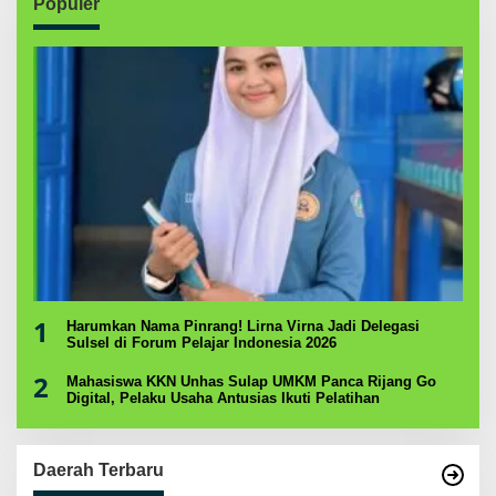
Populer
1
Harumkan Nama Pinrang! Lirna Virna Jadi Delegasi
Sulsel di Forum Pelajar Indonesia 2026
2
Mahasiswa KKN Unhas Sulap UMKM Panca Rijang Go
Digital, Pelaku Usaha Antusias Ikuti Pelatihan
Daerah Terbaru