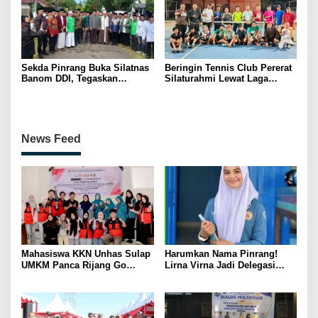
Sekda Pinrang Buka Silatnas
Beringin Tennis Club Pererat
Banom DDI, Tegaskan
Silaturahmi Lewat Laga
Pentingnya Ukhuwah dan
Persahabatan Bersama
Penguatan SDM Berakhlak
Petenis Parepare
News Feed
Mahasiswa KKN Unhas Sulap
Harumkan Nama Pinrang!
UMKM Panca Rijang Go
Lirna Virna Jadi Delegasi
Digital, Pelaku Usaha
Sulsel di Forum Pelajar
Antusias Ikuti Pelatihan
Indonesia 2026