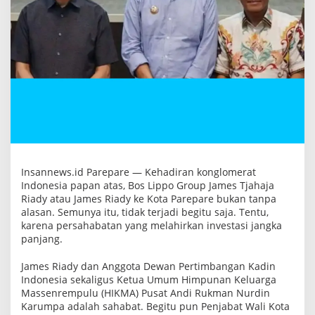
s
t
a
s
i
d
i
P
a
r
e
p
a
r
e
Insannews.id Parepare — Kehadiran konglomerat
Indonesia papan atas, Bos Lippo Group James Tjahaja
Riady atau James Riady ke Kota Parepare bukan tanpa
alasan. Semunya itu, tidak terjadi begitu saja. Tentu,
karena persahabatan yang melahirkan investasi jangka
panjang.
James Riady dan Anggota Dewan Pertimbangan Kadin
Indonesia sekaligus Ketua Umum Himpunan Keluarga
Massenrempulu (HIKMA) Pusat Andi Rukman Nurdin
Karumpa adalah sahabat. Begitu pun Penjabat Wali Kota