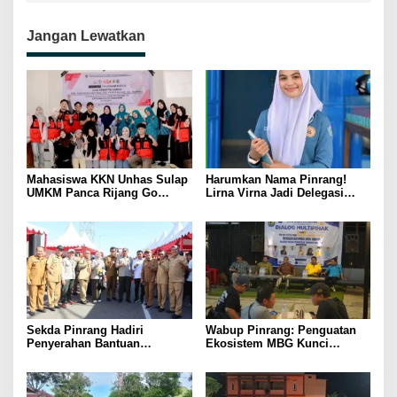
Jangan Lewatkan
Mahasiswa KKN Unhas Sulap
Harumkan Nama Pinrang!
UMKM Panca Rijang Go
Lirna Virna Jadi Delegasi
Digital, Pelaku Usaha
Sulsel di Forum Pelajar
Antusias Ikuti Pelatihan
Indonesia 2026
Sekda Pinrang Hadiri
Wabup Pinrang: Penguatan
Penyerahan Bantuan
Ekosistem MBG Kunci
Pertanian, Perkuat Komitmen
Menggerakkan Ekonomi
Dukung Swasembada Pangan
Kerakyatan