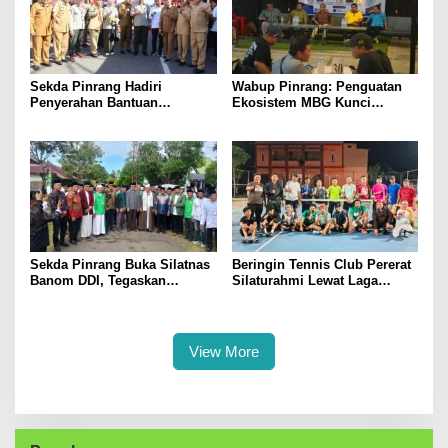
Sekda Pinrang Hadiri
Wabup Pinrang: Penguatan
Penyerahan Bantuan
Ekosistem MBG Kunci
Pertanian, Perkuat Komitmen
Menggerakkan Ekonomi
Dukung Swasembada Pangan
Kerakyatan
Sekda Pinrang Buka Silatnas
Beringin Tennis Club Pererat
Banom DDI, Tegaskan
Silaturahmi Lewat Laga
Pentingnya Ukhuwah dan
Persahabatan Bersama
Penguatan SDM Berakhlak
Petenis Parepare
View More