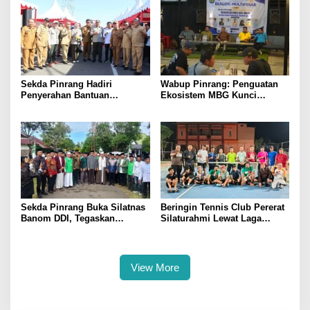
Sekda Pinrang Hadiri
Wabup Pinrang: Penguatan
Penyerahan Bantuan
Ekosistem MBG Kunci
Pertanian, Perkuat Komitmen
Menggerakkan Ekonomi
Dukung Swasembada Pangan
Kerakyatan
Sekda Pinrang Buka Silatnas
Beringin Tennis Club Pererat
Banom DDI, Tegaskan
Silaturahmi Lewat Laga
Pentingnya Ukhuwah dan
Persahabatan Bersama
Penguatan SDM Berakhlak
Petenis Parepare
View More