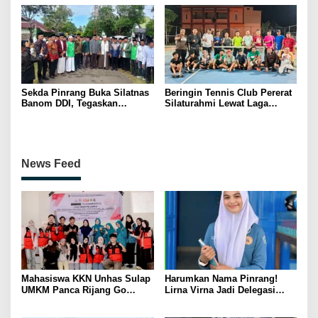
Dukung Swasembada Pangan
Kerakyatan
Sekda Pinrang Buka Silatnas
Beringin Tennis Club Pererat
Banom DDI, Tegaskan
Silaturahmi Lewat Laga
Pentingnya Ukhuwah dan
Persahabatan Bersama
Penguatan SDM Berakhlak
Petenis Parepare
News Feed
Mahasiswa KKN Unhas Sulap
Harumkan Nama Pinrang!
UMKM Panca Rijang Go
Lirna Virna Jadi Delegasi
Digital, Pelaku Usaha
Sulsel di Forum Pelajar
Antusias Ikuti Pelatihan
Indonesia 2026