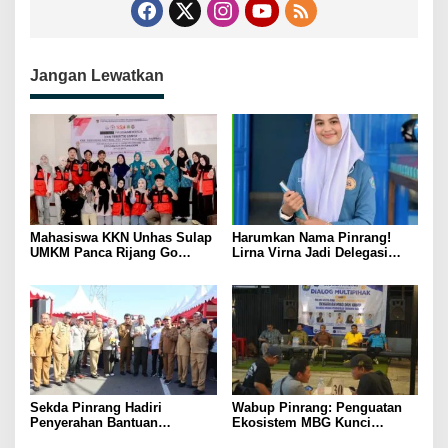
Jangan Lewatkan
Mahasiswa KKN Unhas Sulap
Harumkan Nama Pinrang!
UMKM Panca Rijang Go
Lirna Virna Jadi Delegasi
Digital, Pelaku Usaha
Sulsel di Forum Pelajar
Antusias Ikuti Pelatihan
Indonesia 2026
Sekda Pinrang Hadiri
Wabup Pinrang: Penguatan
Penyerahan Bantuan
Ekosistem MBG Kunci
Pertanian, Perkuat Komitmen
Menggerakkan Ekonomi