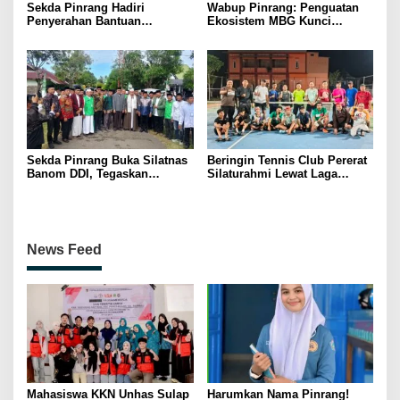
Sekda Pinrang Hadiri
Wabup Pinrang: Penguatan
Penyerahan Bantuan
Ekosistem MBG Kunci
Pertanian, Perkuat Komitmen
Menggerakkan Ekonomi
Dukung Swasembada Pangan
Kerakyatan
Sekda Pinrang Buka Silatnas
Beringin Tennis Club Pererat
Banom DDI, Tegaskan
Silaturahmi Lewat Laga
Pentingnya Ukhuwah dan
Persahabatan Bersama
Penguatan SDM Berakhlak
Petenis Parepare
News Feed
Mahasiswa KKN Unhas Sulap
Harumkan Nama Pinrang!