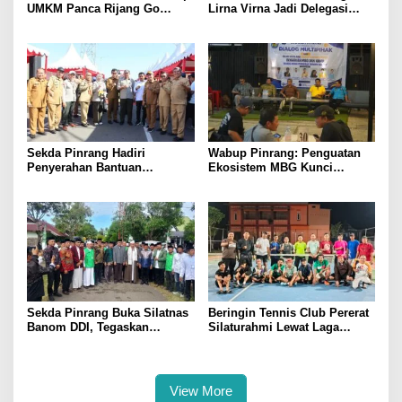
UMKM Panca Rijang Go
Lirna Virna Jadi Delegasi
Digital, Pelaku Usaha
Sulsel di Forum Pelajar
Antusias Ikuti Pelatihan
Indonesia 2026
Sekda Pinrang Hadiri
Wabup Pinrang: Penguatan
Penyerahan Bantuan
Ekosistem MBG Kunci
Pertanian, Perkuat Komitmen
Menggerakkan Ekonomi
Dukung Swasembada Pangan
Kerakyatan
Sekda Pinrang Buka Silatnas
Beringin Tennis Club Pererat
Banom DDI, Tegaskan
Silaturahmi Lewat Laga
Pentingnya Ukhuwah dan
Persahabatan Bersama
Penguatan SDM Berakhlak
Petenis Parepare
View More