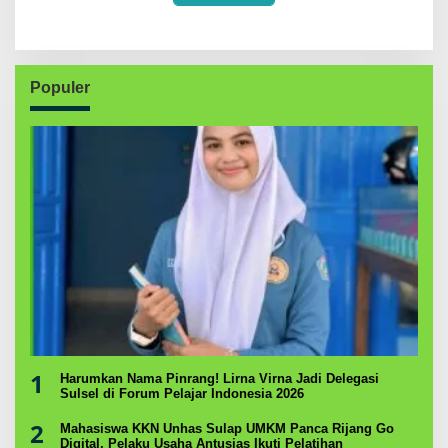
Populer
1
Harumkan Nama Pinrang! Lirna Virna Jadi Delegasi
Sulsel di Forum Pelajar Indonesia 2026
2
Mahasiswa KKN Unhas Sulap UMKM Panca Rijang Go
Digital, Pelaku Usaha Antusias Ikuti Pelatihan