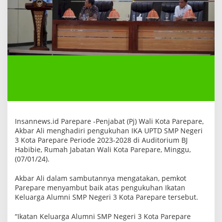
I
K
A
U
P
T
D
S
M
P
N
e
g
e
r
i
Insannews.id Parepare -Penjabat (Pj) Wali Kota Parepare,
3
Akbar Ali menghadiri pengukuhan IKA UPTD SMP Negeri
K
o
3 Kota Parepare Periode 2023-2028 di Auditorium BJ
t
Habibie, Rumah Jabatan Wali Kota Parepare, Minggu,
a
(07/01/24).
P
a
r
Akbar Ali dalam sambutannya mengatakan, pemkot
e
Parepare menyambut baik atas pengukuhan Ikatan
p
Keluarga Alumni SMP Negeri 3 Kota Parepare tersebut.
a
r
e
“Ikatan Keluarga Alumni SMP Negeri 3 Kota Parepare