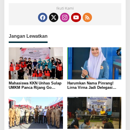
Ikuti Kami
Jangan Lewatkan
Mahasiswa KKN Unhas Sulap
Harumkan Nama Pinrang!
UMKM Panca Rijang Go
Lirna Virna Jadi Delegasi
Digital, Pelaku Usaha
Sulsel di Forum Pelajar
Antusias Ikuti Pelatihan
Indonesia 2026