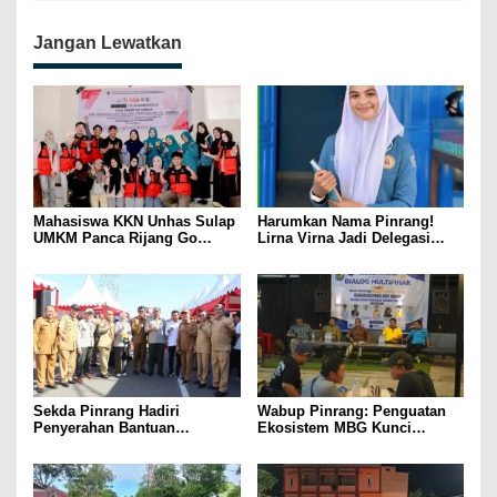
Jangan Lewatkan
Mahasiswa KKN Unhas Sulap
Harumkan Nama Pinrang!
UMKM Panca Rijang Go
Lirna Virna Jadi Delegasi
Digital, Pelaku Usaha
Sulsel di Forum Pelajar
Antusias Ikuti Pelatihan
Indonesia 2026
Sekda Pinrang Hadiri
Wabup Pinrang: Penguatan
Penyerahan Bantuan
Ekosistem MBG Kunci
Pertanian, Perkuat Komitmen
Menggerakkan Ekonomi
Dukung Swasembada Pangan
Kerakyatan