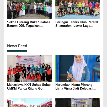
Sekda Pinrang Buka Silatnas
Beringin Tennis Club Pererat
Banom DDI, Tegaskan
Silaturahmi Lewat Laga
Pentingnya Ukhuwah dan
Persahabatan Bersama
Penguatan SDM Berakhlak
Petenis Parepare
News Feed
Mahasiswa KKN Unhas Sulap
Harumkan Nama Pinrang!
UMKM Panca Rijang Go
Lirna Virna Jadi Delegasi
Digital, Pelaku Usaha
Sulsel di Forum Pelajar
Antusias Ikuti Pelatihan
Indonesia 2026