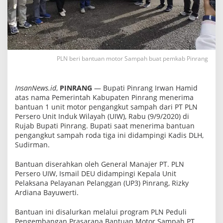
h
B
u
a
t
P
e
m
PLN beri bantuan motor Sampah buat pemkab Pinrang
k
a
b
P
InsanNews.id
,
PINRANG
— Bupati Pinrang Irwan Hamid
i
atas nama Pemerintah Kabupaten Pinrang menerima
n
bantuan 1 unit motor pengangkut sampah dari PT PLN
r
Persero Unit Induk Wilayah (UIW), Rabu (9/9/2020) di
a
n
Rujab Bupati Pinrang. Bupati saat menerima bantuan
g
pengangkut sampah roda tiga ini didampingi Kadis DLH,
Sudirman.
Bantuan diserahkan oleh General Manajer PT. PLN
Persero UIW, Ismail DEU didampingi Kepala Unit
Pelaksana Pelayanan Pelanggan (UP3) Pinrang, Rizky
Ardiana Bayuwerti.
Bantuan ini disalurkan melalui program PLN Peduli
Pengembangan Prasarana Bantuan Motor Sampah PT.