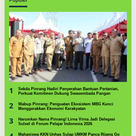
Populer
1
Sekda Pinrang Hadiri Penyerahan Bantuan Pertanian,
Perkuat Komitmen Dukung Swasembada Pangan
2
Wabup Pinrang: Penguatan Ekosistem MBG Kunci
Menggerakkan Ekonomi Kerakyatan
3
Harumkan Nama Pinrang! Lirna Virna Jadi Delegasi
Sulsel di Forum Pelajar Indonesia 2026
4
Mahasiswa KKN Unhas Sulap UMKM Panca Rijang Go