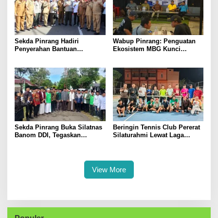
Sekda Pinrang Hadiri
Wabup Pinrang: Penguatan
Penyerahan Bantuan
Ekosistem MBG Kunci
Pertanian, Perkuat Komitmen
Menggerakkan Ekonomi
Dukung Swasembada Pangan
Kerakyatan
Sekda Pinrang Buka Silatnas
Beringin Tennis Club Pererat
Banom DDI, Tegaskan
Silaturahmi Lewat Laga
Pentingnya Ukhuwah dan
Persahabatan Bersama
Penguatan SDM Berakhlak
Petenis Parepare
View More