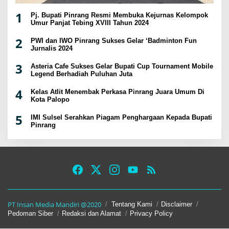
1
Pj. Bupati Pinrang Resmi Membuka Kejurnas Kelompok
Umur Panjat Tebing XVIII Tahun 2024
2
PWI dan IWO Pinrang Sukses Gelar ‘Badminton Fun
Jurnalis 2024
3
Asteria Cafe Sukses Gelar Bupati Cup Tournament Mobile
Legend Berhadiah Puluhan Juta
4
Kelas Atlit Menembak Perkasa Pinrang Juara Umum Di
Kota Palopo
5
IMI Sulsel Serahkan Piagam Penghargaan Kepada Bupati
Pinrang
PT Insan Media Mandiri @2020
Tentang Kami
Disclaimer
Pedoman Siber
Redaksi dan Alamat
Privacy Policy