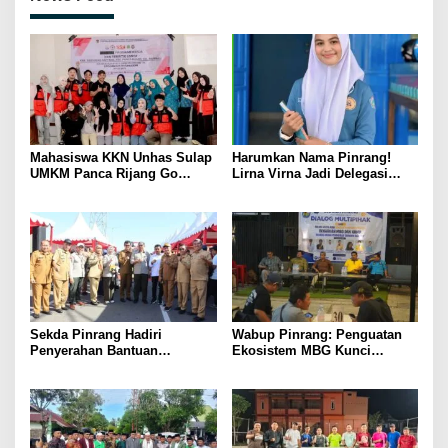
Mahasiswa KKN Unhas Sulap
Harumkan Nama Pinrang!
UMKM Panca Rijang Go
Lirna Virna Jadi Delegasi
Digital, Pelaku Usaha
Sulsel di Forum Pelajar
Antusias Ikuti Pelatihan
Indonesia 2026
Sekda Pinrang Hadiri
Wabup Pinrang: Penguatan
Penyerahan Bantuan
Ekosistem MBG Kunci
Pertanian, Perkuat Komitmen
Menggerakkan Ekonomi
Dukung Swasembada Pangan
Kerakyatan