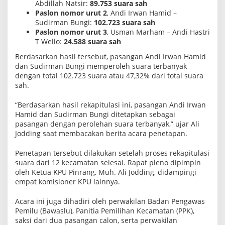
Abdillah Natsir:
89.753 suara sah
e
Paslon nomor urut 2
, Andi Irwan Hamid –
t
a
Sudirman Bungi:
102.723 suara sah
p
Paslon nomor urut 3
, Usman Marham – Andi Hastri
k
T Wello:
24.588 suara sah
a
n
Berdasarkan hasil tersebut, pasangan Andi Irwan Hamid
P
dan Sudirman Bungi memperoleh suara terbanyak
a
s
dengan total 102.723 suara atau 47,32% dari total suara
a
sah.
n
g
a
“Berdasarkan hasil rekapitulasi ini, pasangan Andi Irwan
n
Hamid dan Sudirman Bungi ditetapkan sebagai
B
pasangan dengan perolehan suara terbanyak,” ujar Ali
E
Jodding saat membacakan berita acara penetapan.
R
I
M
Penetapan tersebut dilakukan setelah proses rekapitulasi
A
suara dari 12 kecamatan selesai. Rapat pleno dipimpin
N
t
oleh Ketua KPU Pinrang, Muh. Ali Jodding, didampingi
e
empat komisioner KPU lainnya.
r
p
Acara ini juga dihadiri oleh perwakilan Badan Pengawas
i
l
Pemilu (Bawaslu), Panitia Pemilihan Kecamatan (PPK),
i
saksi dari dua pasangan calon, serta perwakilan
h