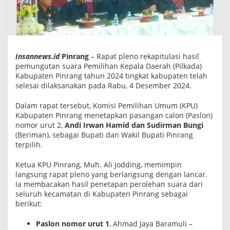
B
u
p
a
t
i
P
Insannews.id
Pinrang
– Rapat pleno rekapitulasi hasil
i
pemungutan suara Pemilihan Kepala Daerah (Pilkada)
n
r
Kabupaten Pinrang tahun 2024 tingkat kabupaten telah
a
selesai dilaksanakan pada Rabu, 4 Desember 2024.
n
g
Dalam rapat tersebut, Komisi Pemilihan Umum (KPU)
T
e
Kabupaten Pinrang menetapkan pasangan calon (Paslon)
r
nomor urut 2,
Andi Irwan Hamid dan Sudirman Bungi
p
(Beriman), sebagai Bupati dan Wakil Bupati Pinrang
i
l
terpilih.
i
h
Ketua KPU Pinrang, Muh. Ali Jodding, memimpin
2
langsung rapat pleno yang berlangsung dengan lancar.
0
2
Ia membacakan hasil penetapan perolehan suara dari
4
seluruh kecamatan di Kabupaten Pinrang sebagai
,
berikut:
K
P
U
Paslon nomor urut 1
, Ahmad Jaya Baramuli –
T