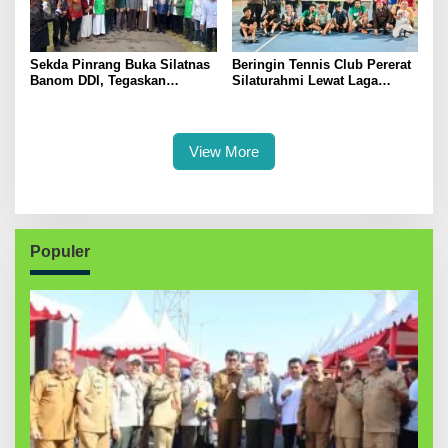
Sekda Pinrang Buka Silatnas
Beringin Tennis Club Pererat
Banom DDI, Tegaskan
Silaturahmi Lewat Laga
Pentingnya Ukhuwah dan
Persahabatan Bersama
Penguatan SDM Berakhlak
Petenis Parepare
View More
Populer