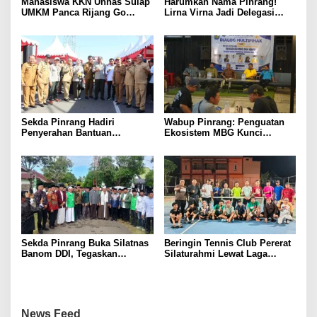
Mahasiswa KKN Unhas Sulap
Harumkan Nama Pinrang!
UMKM Panca Rijang Go
Lirna Virna Jadi Delegasi
Digital, Pelaku Usaha
Sulsel di Forum Pelajar
Antusias Ikuti Pelatihan
Indonesia 2026
Sekda Pinrang Hadiri
Wabup Pinrang: Penguatan
Penyerahan Bantuan
Ekosistem MBG Kunci
Pertanian, Perkuat Komitmen
Menggerakkan Ekonomi
Dukung Swasembada Pangan
Kerakyatan
Sekda Pinrang Buka Silatnas
Beringin Tennis Club Pererat
Banom DDI, Tegaskan
Silaturahmi Lewat Laga
Pentingnya Ukhuwah dan
Persahabatan Bersama
Penguatan SDM Berakhlak
Petenis Parepare
News Feed