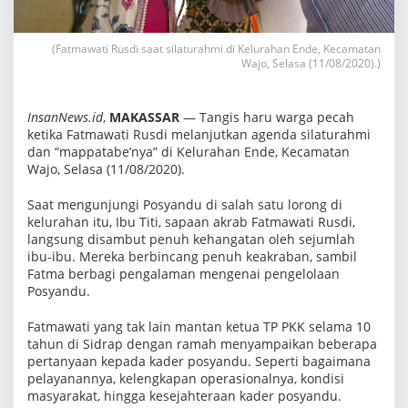
a
n
g
(Fatmawati Rusdi saat silaturahmi di Kelurahan Ende, Kecamatan
g
a
Wajo, Selasa (11/08/2020).)
:
H
a
InsanNews.id
,
MAKASSAR
— Tangis haru warga pecah
t
i
ketika Fatmawati Rusdi melanjutkan agenda silaturahmi
k
dan “mappatabe’nya” di Kelurahan Ende, Kecamatan
u
Wajo, Selasa (11/08/2020).
u
n
t
Saat mengunjungi Posyandu di salah satu lorong di
u
kelurahan itu, Ibu Titi, sapaan akrab Fatmawati Rusdi,
k
langsung disambut penuh kehangatan oleh sejumlah
D
a
ibu-ibu. Mereka berbincang penuh keakraban, sambil
n
Fatma berbagi pengalaman mengenai pengelolaan
n
Posyandu.
y
-
F
Fatmawati yang tak lain mantan ketua TP PKK selama 10
a
tahun di Sidrap dengan ramah menyampaikan beberapa
t
pertanyaan kepada kader posyandu. Seperti bagaimana
m
a
pelayanannya, kelengkapan operasionalnya, kondisi
masyarakat, hingga kesejahteraan kader posyandu.