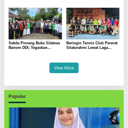
Pertanian, Perkuat Komitmen
Menggerakkan Ekonomi
Dukung Swasembada Pangan
Kerakyatan
Sekda Pinrang Buka Silatnas
Beringin Tennis Club Pererat
Banom DDI, Tegaskan
Silaturahmi Lewat Laga
Pentingnya Ukhuwah dan
Persahabatan Bersama
Penguatan SDM Berakhlak
Petenis Parepare
View More
Populer