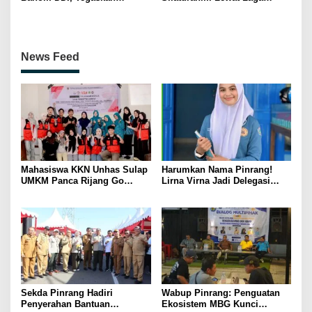
Pentingnya Ukhuwah dan
Persahabatan Bersama
Penguatan SDM Berakhlak
Petenis Parepare
News Feed
Mahasiswa KKN Unhas Sulap
Harumkan Nama Pinrang!
UMKM Panca Rijang Go
Lirna Virna Jadi Delegasi
Digital, Pelaku Usaha
Sulsel di Forum Pelajar
Antusias Ikuti Pelatihan
Indonesia 2026
Sekda Pinrang Hadiri
Wabup Pinrang: Penguatan
Penyerahan Bantuan
Ekosistem MBG Kunci