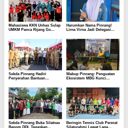
Mahasiswa KKN Unhas Sulap
Harumkan Nama Pinrang!
UMKM Panca Rijang Go
Lirna Virna Jadi Delegasi
Digital, Pelaku Usaha
Sulsel di Forum Pelajar
Antusias Ikuti Pelatihan
Indonesia 2026
Sekda Pinrang Hadiri
Wabup Pinrang: Penguatan
Penyerahan Bantuan
Ekosistem MBG Kunci
Pertanian, Perkuat Komitmen
Menggerakkan Ekonomi
Dukung Swasembada Pangan
Kerakyatan
Sekda Pinrang Buka Silatnas
Beringin Tennis Club Pererat
Banom DDI, Tegaskan
Silaturahmi Lewat Laga