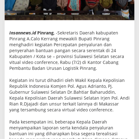
P
a
n
g
a
n
S
Insannews.id
Pinrang
, -Sekretaris Daerah kabupaten
e
Pinrang A.Calo Kerrang mewakili Bupati Pinrang
c
menghadiri kegiatan Percepatan penyaluran dan
a
r
penyerahan bantuan pangan secara serentak di 24
a
Kabupaten / Kota se – provinsi Sulawesi Selatan secara
S
vitual video conference, Rabu (7/2) di Kantor Cabang
i
Pembantu Badan Urusan Logistik Pinrang.
m
b
o
Kegiatan ini turut dihadiri oleh Wakil Kepala Kepolisian
l
Republik Indonesia Komjen Pol. Agus Adrianto, Pj.
i
s
Gubernur Sulawesi Selatan Dr.Bahtiar Baharuddin,
Kepala Kepolisian Daerah Sulawesi Selatan Irjen Pol. Andi
Rian R.Djajadi dan unsur terkait lainnya di Makassar
yang tersambung secara virtual video conference.
Pada kesempatan ini, beberapa Kepala Daerah
menyampaikan laporan serta kendala penyaluran
bantuan ini yang diharapkan bisa segera terealisasi