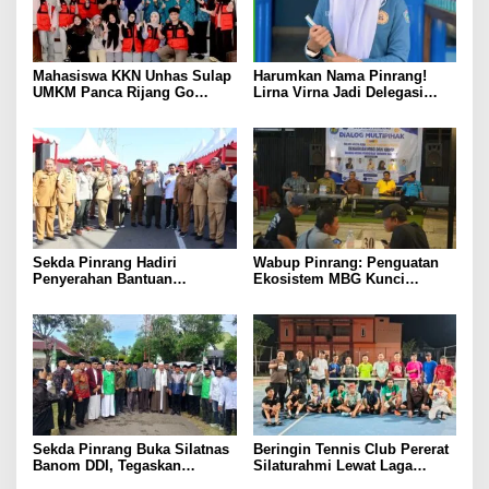
Mahasiswa KKN Unhas Sulap
Harumkan Nama Pinrang!
UMKM Panca Rijang Go
Lirna Virna Jadi Delegasi
Digital, Pelaku Usaha
Sulsel di Forum Pelajar
Antusias Ikuti Pelatihan
Indonesia 2026
Sekda Pinrang Hadiri
Wabup Pinrang: Penguatan
Penyerahan Bantuan
Ekosistem MBG Kunci
Pertanian, Perkuat Komitmen
Menggerakkan Ekonomi
Dukung Swasembada Pangan
Kerakyatan
Sekda Pinrang Buka Silatnas
Beringin Tennis Club Pererat
Banom DDI, Tegaskan
Silaturahmi Lewat Laga
Pentingnya Ukhuwah dan
Persahabatan Bersama