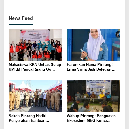
Penguatan SDM Berakhlak
Petenis Parepare
News Feed
Mahasiswa KKN Unhas Sulap
Harumkan Nama Pinrang!
UMKM Panca Rijang Go
Lirna Virna Jadi Delegasi
Digital, Pelaku Usaha
Sulsel di Forum Pelajar
Antusias Ikuti Pelatihan
Indonesia 2026
Sekda Pinrang Hadiri
Wabup Pinrang: Penguatan
Penyerahan Bantuan
Ekosistem MBG Kunci
Pertanian, Perkuat Komitmen
Menggerakkan Ekonomi