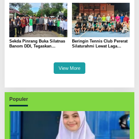
Dukung Swasembada Pangan
Kerakyatan
Sekda Pinrang Buka Silatnas
Beringin Tennis Club Pererat
Banom DDI, Tegaskan
Silaturahmi Lewat Laga
Pentingnya Ukhuwah dan
Persahabatan Bersama
Penguatan SDM Berakhlak
Petenis Parepare
View More
Populer