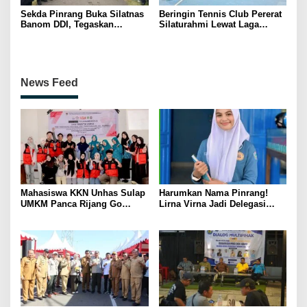
Sekda Pinrang Buka Silatnas
Beringin Tennis Club Pererat
Banom DDI, Tegaskan
Silaturahmi Lewat Laga
Pentingnya Ukhuwah dan
Persahabatan Bersama
Penguatan SDM Berakhlak
Petenis Parepare
News Feed
Mahasiswa KKN Unhas Sulap
Harumkan Nama Pinrang!
UMKM Panca Rijang Go
Lirna Virna Jadi Delegasi
Digital, Pelaku Usaha
Sulsel di Forum Pelajar
Antusias Ikuti Pelatihan
Indonesia 2026