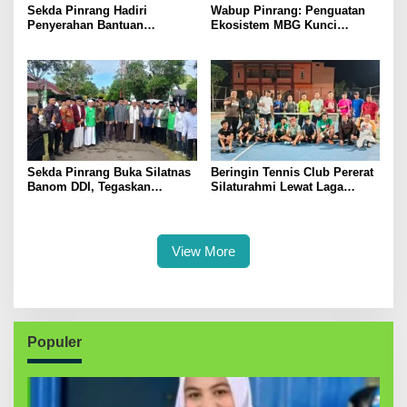
Sekda Pinrang Hadiri
Wabup Pinrang: Penguatan
Penyerahan Bantuan
Ekosistem MBG Kunci
Pertanian, Perkuat Komitmen
Menggerakkan Ekonomi
Dukung Swasembada Pangan
Kerakyatan
Sekda Pinrang Buka Silatnas
Beringin Tennis Club Pererat
Banom DDI, Tegaskan
Silaturahmi Lewat Laga
Pentingnya Ukhuwah dan
Persahabatan Bersama
Penguatan SDM Berakhlak
Petenis Parepare
View More
Populer