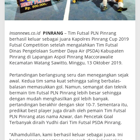
a
p
o
l
r
e
s
Insannews.co.id
PINRANG
– Tim Futsal PLN Pinrang
P
berhasil keluar sebagai juara Kapolres Pinrang Cup 2019
i
Futsal Competition setelah mengalahkan Tim Futsal
n
r
Dinas Pengelolaan Sumber Daya Air (PSDA) Kabupaten
a
Pinrang di Lapangan Aspol Pinrang Maccorawalie
n
Kecamatan Watang Sawitto, Minggu, 13 Oktober 2019.
g
C
u
Pertandingan berlangsung seru dan menegangkan sejak
p
awal. Kedua tim sama kuat sehingga saling berbalas-
2
balasan memasukkan gol. Namun, semangat dan teknik
0
1
bermain tim Futsal PLN Pinrang lebih besar sehingga
9
dengan mudah menghasilkan gol lebih banyak.
pertandingan berakhir dengan skor 10-7. Sementara itu,
predikat best player juga diraih oleh pemain Tim Futsal
PLN Pinrang atas nama Azwar, dan Pencetak Goal
Terbanyak diraih Yudhi dari Tim Futsal PSDA Pinrang.
“Alhamdulillan, kami berhasil keluar sebagai juara. Ini