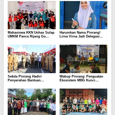
Mahasiswa KKN Unhas Sulap
Harumkan Nama Pinrang!
UMKM Panca Rijang Go
Lirna Virna Jadi Delegasi
Digital, Pelaku Usaha
Sulsel di Forum Pelajar
Antusias Ikuti Pelatihan
Indonesia 2026
Sekda Pinrang Hadiri
Wabup Pinrang: Penguatan
Penyerahan Bantuan
Ekosistem MBG Kunci
Pertanian, Perkuat Komitmen
Menggerakkan Ekonomi
Dukung Swasembada Pangan
Kerakyatan