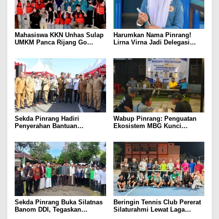
Mahasiswa KKN Unhas Sulap
Harumkan Nama Pinrang!
UMKM Panca Rijang Go
Lirna Virna Jadi Delegasi
Digital, Pelaku Usaha
Sulsel di Forum Pelajar
Antusias Ikuti Pelatihan
Indonesia 2026
Sekda Pinrang Hadiri
Wabup Pinrang: Penguatan
Penyerahan Bantuan
Ekosistem MBG Kunci
Pertanian, Perkuat Komitmen
Menggerakkan Ekonomi
Dukung Swasembada Pangan
Kerakyatan
Sekda Pinrang Buka Silatnas
Beringin Tennis Club Pererat
Banom DDI, Tegaskan
Silaturahmi Lewat Laga
Pentingnya Ukhuwah dan
Persahabatan Bersama