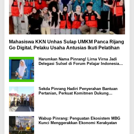
Mahasiswa KKN Unhas Sulap UMKM Panca Rijang
Go Digital, Pelaku Usaha Antusias Ikuti Pelatihan
Harumkan Nama Pinrang! Lirna Virna Jadi
Delegasi Sulsel di Forum Pelajar Indonesia
2026
Sekda Pinrang Hadiri Penyerahan Bantuan
Pertanian, Perkuat Komitmen Dukung
Swasembada Pangan
Wabup Pinrang: Penguatan Ekosistem MBG
Kunci Menggerakkan Ekonomi Kerakyatan