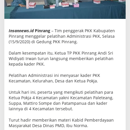
a
n
a
d
m
i
n
Insannews.id
Pinrang
– Tim penggerak PKK Kabupaten
i
Pinrang menggelar pelatihan Administrasi PKK, Selasa
s
(15/9/2020) di Gedung PKK Pinrang.
t
r
a
Dalam kesempatan itu, Ketua TP PKK Pinrang Andi Sri
s
Widiyati Irwan turun langsung memberikan pelatihan
i
kepada kader PKK.
Pelatihan Administrasi ini menyasar kader PKK
Kecamatan, Kelurahan, Desa dan Ketua Pokja.
Untuk hari ini, peserta yang mengikuti pelatihan para
Ketua Pokja 4 Kecamatan yakni Kecamatan Paleteang,
Suppa, Mattiro Sompe dan Patampanua dan kader
lainnya di 4 Kecamatan tersebut.
Turut hadir memberikan materi Kabid Pemberdayaan
Masyarakat Desa Dinas PMD, Ibu Norma.