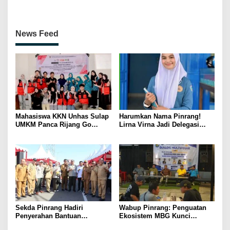
Penguatan SDM Berakhlak
Petenis Parepare
News Feed
Mahasiswa KKN Unhas Sulap
Harumkan Nama Pinrang!
UMKM Panca Rijang Go
Lirna Virna Jadi Delegasi
Digital, Pelaku Usaha
Sulsel di Forum Pelajar
Antusias Ikuti Pelatihan
Indonesia 2026
Sekda Pinrang Hadiri
Wabup Pinrang: Penguatan
Penyerahan Bantuan
Ekosistem MBG Kunci
Pertanian, Perkuat Komitmen
Menggerakkan Ekonomi