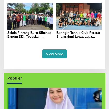
Dukung Swasembada Pangan
Kerakyatan
Sekda Pinrang Buka Silatnas
Beringin Tennis Club Pererat
Banom DDI, Tegaskan
Silaturahmi Lewat Laga
Pentingnya Ukhuwah dan
Persahabatan Bersama
Penguatan SDM Berakhlak
Petenis Parepare
View More
Populer