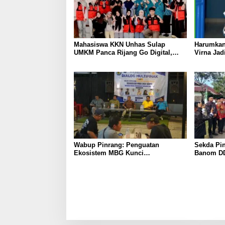
Mahasiswa KKN Unhas Sulap
Harumkan
UMKM Panca Rijang Go Digital,
Virna Jad
Pelaku Usaha Antusias Ikuti
Pelajar I
Pelatihan
Wabup Pinrang: Penguatan
Sekda Pin
Ekosistem MBG Kunci
Banom DD
Menggerakkan Ekonomi Kerakyatan
Ukhuwah 
Berakhlak