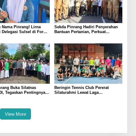
 Nama Pinrang! Lirna
Sekda Pinrang Hadiri Penyerahan
i Delegasi Sulsel di Forum
Bantuan Pertanian, Perkuat
ndonesia 2026
Komitmen Dukung Swasembada
Pangan
rang Buka Silatnas
Beringin Tennis Club Pererat
I, Tegaskan Pentingnya
Silaturahmi Lewat Laga
dan Penguatan SDM
Persahabatan Bersama Petenis
Parepare
View More