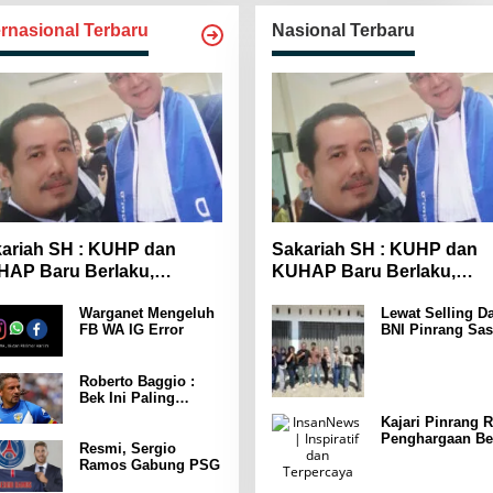
ernasional Terbaru
Nasional Terbaru
ariah SH : KUHP dan
Sakariah SH : KUHP dan
AP Baru Berlaku,
KUHAP Baru Berlaku,
yarakat Wajib Lebih
Masyarakat Wajib Lebih
Warganet Mengeluh
Lewat Selling Da
spada
Waspada
FB WA IG Error
BNI Pinrang Sas
Pasar hingga Pu
Pertokoan
Promosikan
Roberto Baggio :
Program Rejeki
Bek Ini Paling
wondr BNI 2025
Menakutkan Yang
Kajari Pinrang R
Pernah Dia Lawan
Penghargaan Be
Punya Kekuatan
Resmi, Sergio
Leader Indonesi
Setara 15 Pemain
Ramos Gabung PSG
Awards 2025