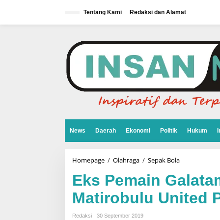
L
e
Tentang Kami
Redaksi dan Alamat
w
a
t
i
k
e
k
o
n
t
e
n
News
Daerah
Ekonomi
Politik
Hukum
I
Homepage
/
Olahraga
/
Sepak Bola
E
k
s
Eks Pemain Galatam
P
e
Matirobulu United 
m
a
i
Redaksi
30 September 2019
n