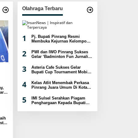
Olahraga Terbaru
1
Pj. Bupati Pinrang Resmi
Membuka Kejurnas Kelompok
Umur Panjat Tebing XVIII
Tahun 2024
2
PWI dan IWO Pinrang Sukses
Gelar ‘Badminton Fun Jurnalis
2024
3
Asteria Cafe Sukses Gelar
Bupati Cup Tournament Mobile
Legend Berhadiah Puluhan
Juta
4
Kelas Atlit Menembak Perkasa
Pinrang Juara Umum Di Kota
y,
Palopo
ar
sat
5
IMI Sulsel Serahkan Piagam
Penghargaan Kepada Bupati
Pinrang
aih
st
a