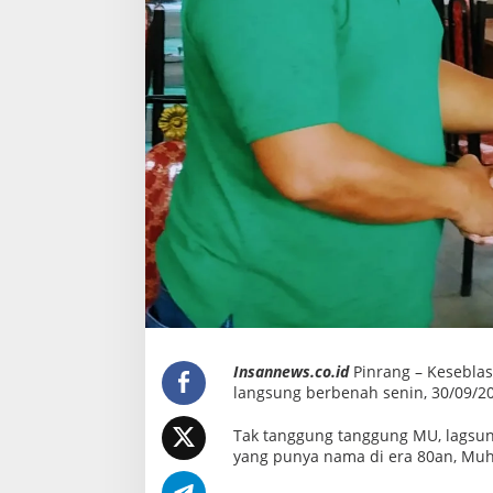
i
r
o
b
u
l
u
U
n
i
t
e
d
P
i
n
r
a
n
g
Insannews.co.id
Pinrang – Keseblas
langsung berbenah senin, 30/09/2
Tak tanggung tanggung MU, lagsun
yang punya nama di era 80an, Mu