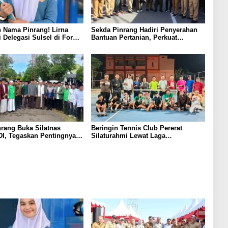
 Nama Pinrang! Lirna
Sekda Pinrang Hadiri Penyerahan
i Delegasi Sulsel di Forum
Bantuan Pertanian, Perkuat
ndonesia 2026
Komitmen Dukung Swasembada
Pangan
rang Buka Silatnas
Beringin Tennis Club Pererat
I, Tegaskan Pentingnya
Silaturahmi Lewat Laga
dan Penguatan SDM
Persahabatan Bersama Petenis
Parepare