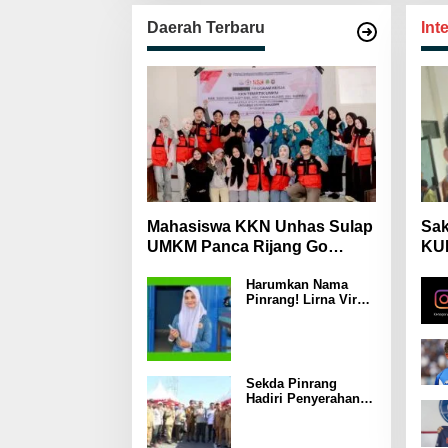
Daerah Terbaru
Int
Mahasiswa KKN Unhas Sulap
Sak
UMKM Panca Rijang Go
KUH
Digital, Pelaku Usaha
Mas
Harumkan Nama
Antusias Ikuti Pelatihan
Wa
Pinrang! Lirna Virna
Jadi Delegasi Sulsel
di Forum Pelajar
Indonesia 2026
Sekda Pinrang
Hadiri Penyerahan
Bantuan Pertanian,
Perkuat Komitmen
Dukung