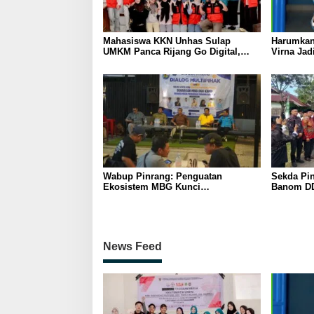
Mahasiswa KKN Unhas Sulap
Harumkan
UMKM Panca Rijang Go Digital,
Virna Jad
Pelaku Usaha Antusias Ikuti
Pelajar I
Pelatihan
Wabup Pinrang: Penguatan
Sekda Pin
Ekosistem MBG Kunci
Banom DD
Menggerakkan Ekonomi Kerakyatan
Ukhuwah 
Berakhlak
News Feed