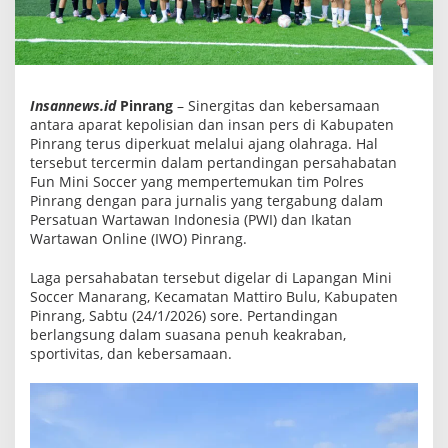
P
e
r
k
u
a
t
Insannews.id
Pinrang
– Sinergitas dan kebersamaan
S
antara aparat kepolisian dan insan pers di Kabupaten
i
Pinrang terus diperkuat melalui ajang olahraga. Hal
n
e
tersebut tercermin dalam pertandingan persahabatan
r
Fun Mini Soccer yang mempertemukan tim Polres
g
Pinrang dengan para jurnalis yang tergabung dalam
i
Persatuan Wartawan Indonesia (PWI) dan Ikatan
t
a
Wartawan Online (IWO) Pinrang.
s
L
Laga persahabatan tersebut digelar di Lapangan Mini
e
w
Soccer Manarang, Kecamatan Mattiro Bulu, Kabupaten
a
Pinrang, Sabtu (24/1/2026) sore. Pertandingan
t
berlangsung dalam suasana penuh keakraban,
F
sportivitas, dan kebersamaan.
u
n
M
i
n
i
S