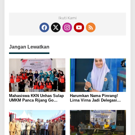
Ikuti Kami
Jangan Lewatkan
Mahasiswa KKN Unhas Sulap
Harumkan Nama Pinrang!
UMKM Panca Rijang Go
Lirna Virna Jadi Delegasi
Digital, Pelaku Usaha
Sulsel di Forum Pelajar
Antusias Ikuti Pelatihan
Indonesia 2026