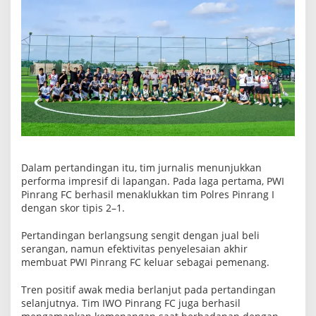
o
c
c
e
r
Dalam pertandingan itu, tim jurnalis menunjukkan
performa impresif di lapangan. Pada laga pertama, PWI
Pinrang FC berhasil menaklukkan tim Polres Pinrang I
dengan skor tipis 2–1.
Pertandingan berlangsung sengit dengan jual beli
serangan, namun efektivitas penyelesaian akhir
membuat PWI Pinrang FC keluar sebagai pemenang.
Tren positif awak media berlanjut pada pertandingan
selanjutnya. Tim IWO Pinrang FC juga berhasil