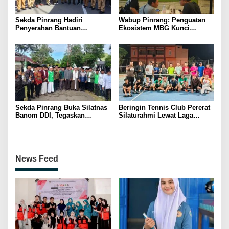
Sekda Pinrang Hadiri
Wabup Pinrang: Penguatan
Penyerahan Bantuan
Ekosistem MBG Kunci
Pertanian, Perkuat Komitmen
Menggerakkan Ekonomi
Dukung Swasembada Pangan
Kerakyatan
Sekda Pinrang Buka Silatnas
Beringin Tennis Club Pererat
Banom DDI, Tegaskan
Silaturahmi Lewat Laga
Pentingnya Ukhuwah dan
Persahabatan Bersama
Penguatan SDM Berakhlak
Petenis Parepare
News Feed