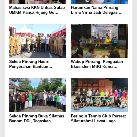
Mahasiswa KKN Unhas Sulap
Harumkan Nama Pinrang!
UMKM Panca Rijang Go
Lirna Virna Jadi Delegasi
Digital, Pelaku Usaha
Sulsel di Forum Pelajar
Antusias Ikuti Pelatihan
Indonesia 2026
Sekda Pinrang Hadiri
Wabup Pinrang: Penguatan
Penyerahan Bantuan
Ekosistem MBG Kunci
Pertanian, Perkuat Komitmen
Menggerakkan Ekonomi
Dukung Swasembada Pangan
Kerakyatan
Sekda Pinrang Buka Silatnas
Beringin Tennis Club Pererat
Banom DDI, Tegaskan
Silaturahmi Lewat Laga
Pentingnya Ukhuwah dan
Persahabatan Bersama
Penguatan SDM Berakhlak
Petenis Parepare