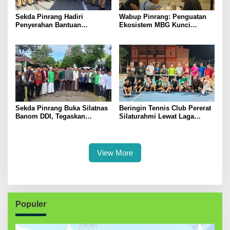
Sekda Pinrang Hadiri
Wabup Pinrang: Penguatan
Penyerahan Bantuan
Ekosistem MBG Kunci
Pertanian, Perkuat Komitmen
Menggerakkan Ekonomi
Dukung Swasembada Pangan
Kerakyatan
Sekda Pinrang Buka Silatnas
Beringin Tennis Club Pererat
Banom DDI, Tegaskan
Silaturahmi Lewat Laga
Pentingnya Ukhuwah dan
Persahabatan Bersama
Penguatan SDM Berakhlak
Petenis Parepare
View More
Populer