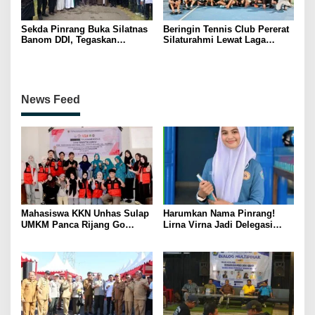
Sekda Pinrang Buka Silatnas
Beringin Tennis Club Pererat
Banom DDI, Tegaskan
Silaturahmi Lewat Laga
Pentingnya Ukhuwah dan
Persahabatan Bersama
Penguatan SDM Berakhlak
Petenis Parepare
News Feed
Mahasiswa KKN Unhas Sulap
Harumkan Nama Pinrang!
UMKM Panca Rijang Go
Lirna Virna Jadi Delegasi
Digital, Pelaku Usaha
Sulsel di Forum Pelajar
Antusias Ikuti Pelatihan
Indonesia 2026