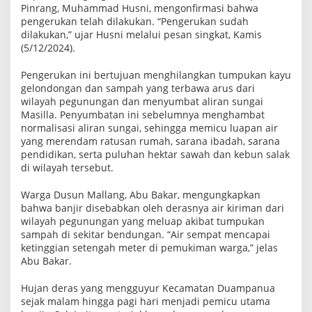
Pinrang, Muhammad Husni, mengonfirmasi bahwa
n
j
pengerukan telah dilakukan. “Pengerukan sudah
i
dilakukan,” ujar Husni melalui pesan singkat, Kamis
r
(5/12/2024).
d
i
K
Pengerukan ini bertujuan menghilangkan tumpukan kayu
e
gelondongan dan sampah yang terbawa arus dari
c
wilayah pegunungan dan menyumbat aliran sungai
a
m
Masilla. Penyumbatan ini sebelumnya menghambat
a
normalisasi aliran sungai, sehingga memicu luapan air
t
yang merendam ratusan rumah, sarana ibadah, sarana
a
pendidikan, serta puluhan hektar sawah dan kebun salak
n
D
di wilayah tersebut.
u
a
Warga Dusun Mallang, Abu Bakar, mengungkapkan
m
p
bahwa banjir disebabkan oleh derasnya air kiriman dari
a
wilayah pegunungan yang meluap akibat tumpukan
n
sampah di sekitar bendungan. “Air sempat mencapai
u
ketinggian setengah meter di pemukiman warga,” jelas
a
Abu Bakar.
Hujan deras yang mengguyur Kecamatan Duampanua
sejak malam hingga pagi hari menjadi pemicu utama