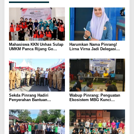
Mahasiswa KKN Unhas Sulap
Harumkan Nama Pinrang!
UMKM Panca Rijang Go
Lirna Virna Jadi Delegasi
Digital, Pelaku Usaha
Sulsel di Forum Pelajar
Antusias Ikuti Pelatihan
Indonesia 2026
Sekda Pinrang Hadiri
Wabup Pinrang: Penguatan
Penyerahan Bantuan
Ekosistem MBG Kunci
Pertanian, Perkuat Komitmen
Menggerakkan Ekonomi
Dukung Swasembada Pangan
Kerakyatan