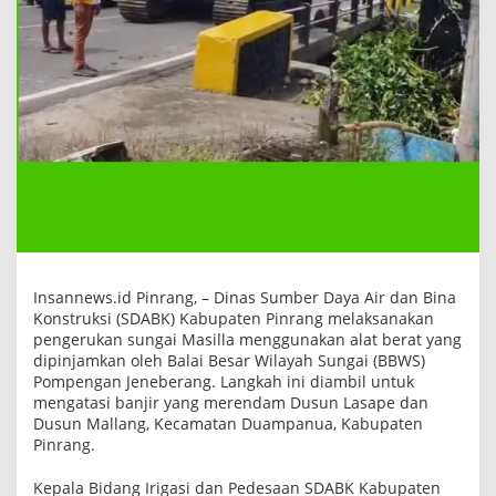
r
u
k
a
n
S
u
n
g
a
i
M
a
s
i
l
l
a
Insannews.id Pinrang, – Dinas Sumber Daya Air dan Bina
u
Konstruksi (SDABK) Kabupaten Pinrang melaksanakan
n
pengerukan sungai Masilla menggunakan alat berat yang
t
dipinjamkan oleh Balai Besar Wilayah Sungai (BBWS)
u
k
Pompengan Jeneberang. Langkah ini diambil untuk
A
mengatasi banjir yang merendam Dusun Lasape dan
t
Dusun Mallang, Kecamatan Duampanua, Kabupaten
a
s
Pinrang.
i
B
Kepala Bidang Irigasi dan Pedesaan SDABK Kabupaten
a