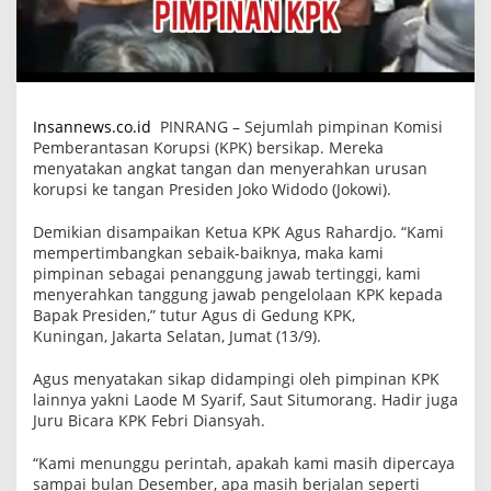
k
a
p
d
a
n
M
Insannews.co.id
PINRANG – Sejumlah pimpinan Komisi
e
n
Pemberantasan Korupsi (KPK) bersikap. Mereka
y
menyatakan angkat tangan dan menyerahkan urusan
e
korupsi ke tangan Presiden Joko Widodo (Jokowi).
r
a
h
Demikian disampaikan Ketua KPK Agus Rahardjo. “Kami
k
mempertimbangkan sebaik-baiknya, maka kami
a
pimpinan sebagai penanggung jawab tertinggi, kami
n
U
menyerahkan tanggung jawab pengelolaan KPK kepada
r
Bapak Presiden,” tutur Agus di Gedung KPK,
u
Kuningan, Jakarta Selatan, Jumat (13/9).
s
a
n
Agus menyatakan sikap didampingi oleh pimpinan KPK
K
lainnya yakni Laode M Syarif, Saut Situmorang. Hadir juga
o
Juru Bicara KPK Febri Diansyah.
r
u
p
“Kami menunggu perintah, apakah kami masih dipercaya
s
sampai bulan Desember, apa masih berjalan seperti
i