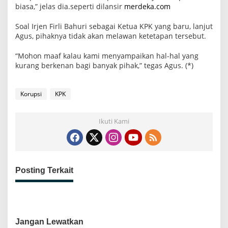
biasa,” jelas dia.seperti dilansir
merdeka.com
K
e
P
Soal Irjen Firli Bahuri sebagai Ketua KPK yang baru, lanjut
r
Agus, pihaknya tidak akan melawan ketetapan tersebut.
e
s
i
“Mohon maaf kalau kami menyampaikan hal-hal yang
d
kurang berkenan bagi banyak pihak,” tegas Agus. (*)
e
n
Korupsi
KPK
Ikuti Kami
Posting Terkait
Jangan Lewatkan