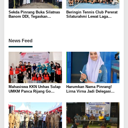
Sekda Pinrang Buka Silatnas
Beringin Tennis Club Pererat
Banom DDI, Tegaskan
Silaturahmi Lewat Laga
Pentingnya Ukhuwah dan
Persahabatan Bersama
Penguatan SDM Berakhlak
Petenis Parepare
News Feed
Mahasiswa KKN Unhas Sulap
Harumkan Nama Pinrang!
UMKM Panca Rijang Go
Lirna Virna Jadi Delegasi
Digital, Pelaku Usaha
Sulsel di Forum Pelajar
Antusias Ikuti Pelatihan
Indonesia 2026