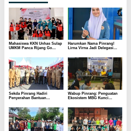
Mahasiswa KKN Unhas Sulap
Harumkan Nama Pinrang!
UMKM Panca Rijang Go
Lirna Virna Jadi Delegasi
Digital, Pelaku Usaha
Sulsel di Forum Pelajar
Antusias Ikuti Pelatihan
Indonesia 2026
Sekda Pinrang Hadiri
Wabup Pinrang: Penguatan
Penyerahan Bantuan
Ekosistem MBG Kunci
Pertanian, Perkuat Komitmen
Menggerakkan Ekonomi
Dukung Swasembada Pangan
Kerakyatan