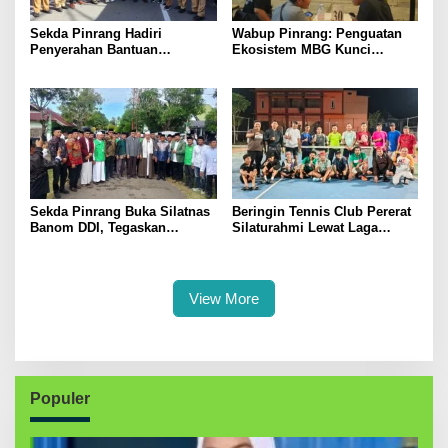
Sekda Pinrang Hadiri
Wabup Pinrang: Penguatan
Penyerahan Bantuan
Ekosistem MBG Kunci
Pertanian, Perkuat Komitmen
Menggerakkan Ekonomi
Dukung Swasembada Pangan
Kerakyatan
Sekda Pinrang Buka Silatnas
Beringin Tennis Club Pererat
Banom DDI, Tegaskan
Silaturahmi Lewat Laga
Pentingnya Ukhuwah dan
Persahabatan Bersama
Penguatan SDM Berakhlak
Petenis Parepare
View More
Populer