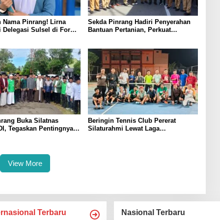
 Nama Pinrang! Lirna
Sekda Pinrang Hadiri Penyerahan
i Delegasi Sulsel di Forum
Bantuan Pertanian, Perkuat
ndonesia 2026
Komitmen Dukung Swasembada
Pangan
rang Buka Silatnas
Beringin Tennis Club Pererat
I, Tegaskan Pentingnya
Silaturahmi Lewat Laga
dan Penguatan SDM
Persahabatan Bersama Petenis
Parepare
View More
ernasional Terbaru
Nasional Terbaru