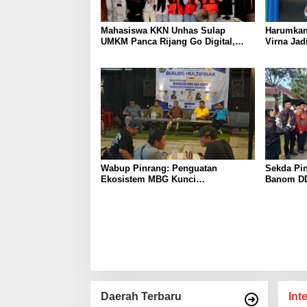
Mahasiswa KKN Unhas Sulap
Harumkan
UMKM Panca Rijang Go Digital,
Virna Jad
Pelaku Usaha Antusias Ikuti
Pelajar I
Pelatihan
Wabup Pinrang: Penguatan
Sekda Pin
Ekosistem MBG Kunci
Banom DD
Menggerakkan Ekonomi Kerakyatan
Ukhuwah 
Berakhlak
Daerah Terbaru
Int