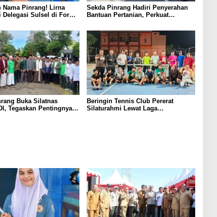
 Nama Pinrang! Lirna
Sekda Pinrang Hadiri Penyerahan
i Delegasi Sulsel di Forum
Bantuan Pertanian, Perkuat
ndonesia 2026
Komitmen Dukung Swasembada
Pangan
rang Buka Silatnas
Beringin Tennis Club Pererat
I, Tegaskan Pentingnya
Silaturahmi Lewat Laga
dan Penguatan SDM
Persahabatan Bersama Petenis
Parepare