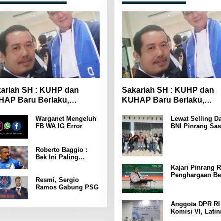
ariah SH : KUHP dan
Sakariah SH : KUHP dan
AP Baru Berlaku,
KUHAP Baru Berlaku,
yarakat Wajib Lebih
Masyarakat Wajib Lebih
Warganet Mengeluh
Lewat Selling Da
spada
Waspada
FB WA IG Error
BNI Pinrang Sas
Pasar hingga Pu
Pertokoan
Promosikan
Roberto Baggio :
Program Rejeki
Bek Ini Paling
wondr BNI 2025
Menakutkan Yang
Kajari Pinrang R
Pernah Dia Lawan
Penghargaan Be
Punya Kekuatan
Resmi, Sergio
Leader Indonesi
Setara 15 Pemain
Ramos Gabung PSG
Awards 2025
Anggota DPR RI
Komisi VI, Latin
Latunrung Gelar