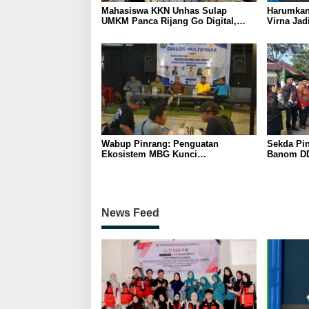
Mahasiswa KKN Unhas Sulap
Harumkan
UMKM Panca Rijang Go Digital,
Virna Jad
Pelaku Usaha Antusias Ikuti
Pelajar I
Pelatihan
Wabup Pinrang: Penguatan
Sekda Pin
Ekosistem MBG Kunci
Banom DD
Menggerakkan Ekonomi Kerakyatan
Ukhuwah 
Berakhlak
News Feed