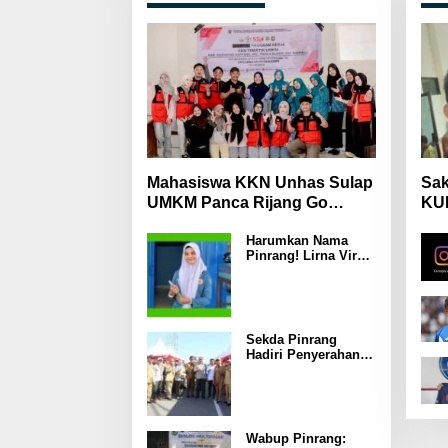
Mahasiswa KKN Unhas Sulap
Sak
UMKM Panca Rijang Go
KUH
Digital, Pelaku Usaha
Mas
Harumkan Nama
Antusias Ikuti Pelatihan
Wa
Pinrang! Lirna Virna
Jadi Delegasi Sulsel
di Forum Pelajar
Indonesia 2026
Sekda Pinrang
Hadiri Penyerahan
Bantuan Pertanian,
Perkuat Komitmen
Dukung
Swasembada
Pangan
Wabup Pinrang: