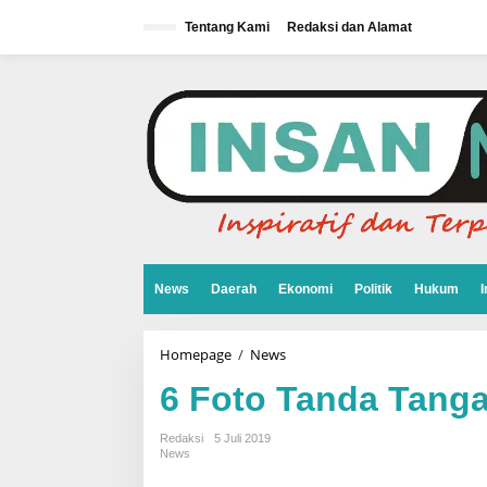
L
e
Tentang Kami
Redaksi dan Alamat
w
a
t
i
k
e
k
o
n
t
e
n
News
Daerah
Ekonomi
Politik
Hukum
I
Homepage
/
News
6
F
o
6 Foto Tanda Tanga
t
o
T
Redaksi
5 Juli 2019
a
News
n
d