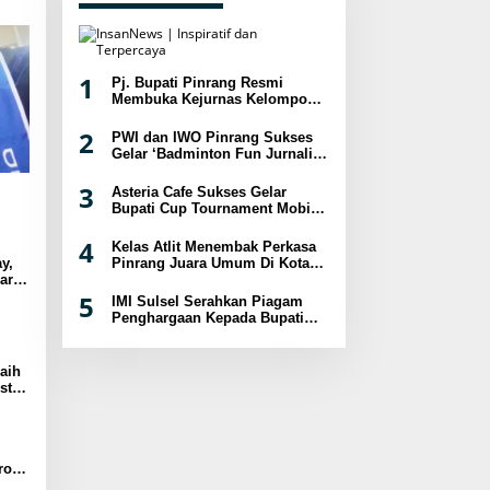
1
Pj. Bupati Pinrang Resmi
Membuka Kejurnas Kelompok
Umur Panjat Tebing XVIII
Tahun 2024
2
PWI dan IWO Pinrang Sukses
Gelar ‘Badminton Fun Jurnalis
2024
3
Asteria Cafe Sukses Gelar
Bupati Cup Tournament Mobile
Legend Berhadiah Puluhan
Juta
4
Kelas Atlit Menembak Perkasa
Pinrang Juara Umum Di Kota
y,
Palopo
ar
sat
5
IMI Sulsel Serahkan Piagam
Penghargaan Kepada Bupati
Pinrang
aih
st
a
ro