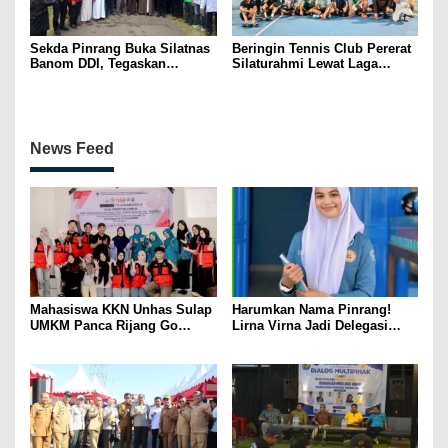
Sekda Pinrang Buka Silatnas
Beringin Tennis Club Pererat
Banom DDI, Tegaskan
Silaturahmi Lewat Laga
Pentingnya Ukhuwah dan
Persahabatan Bersama
Penguatan SDM Berakhlak
Petenis Parepare
News Feed
Mahasiswa KKN Unhas Sulap
Harumkan Nama Pinrang!
UMKM Panca Rijang Go
Lirna Virna Jadi Delegasi
Digital, Pelaku Usaha
Sulsel di Forum Pelajar
Antusias Ikuti Pelatihan
Indonesia 2026