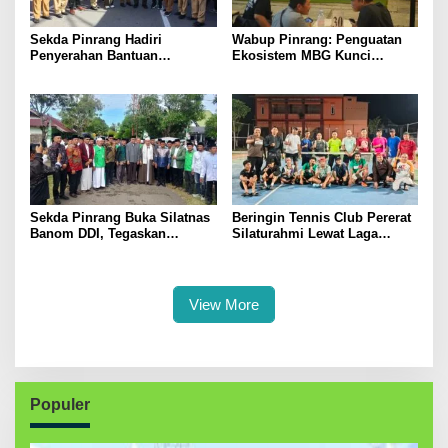
Sekda Pinrang Hadiri
Wabup Pinrang: Penguatan
Penyerahan Bantuan
Ekosistem MBG Kunci
Pertanian, Perkuat Komitmen
Menggerakkan Ekonomi
Dukung Swasembada Pangan
Kerakyatan
Sekda Pinrang Buka Silatnas
Beringin Tennis Club Pererat
Banom DDI, Tegaskan
Silaturahmi Lewat Laga
Pentingnya Ukhuwah dan
Persahabatan Bersama
Penguatan SDM Berakhlak
Petenis Parepare
View More
Populer