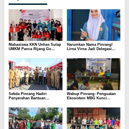
Mahasiswa KKN Unhas Sulap
Harumkan Nama Pinrang!
UMKM Panca Rijang Go
Lirna Virna Jadi Delegasi
Digital, Pelaku Usaha
Sulsel di Forum Pelajar
Antusias Ikuti Pelatihan
Indonesia 2026
Sekda Pinrang Hadiri
Wabup Pinrang: Penguatan
Penyerahan Bantuan
Ekosistem MBG Kunci
Pertanian, Perkuat Komitmen
Menggerakkan Ekonomi
Dukung Swasembada Pangan
Kerakyatan