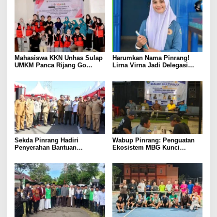
Mahasiswa KKN Unhas Sulap
Harumkan Nama Pinrang!
UMKM Panca Rijang Go
Lirna Virna Jadi Delegasi
Digital, Pelaku Usaha
Sulsel di Forum Pelajar
Antusias Ikuti Pelatihan
Indonesia 2026
Sekda Pinrang Hadiri
Wabup Pinrang: Penguatan
Penyerahan Bantuan
Ekosistem MBG Kunci
Pertanian, Perkuat Komitmen
Menggerakkan Ekonomi
Dukung Swasembada Pangan
Kerakyatan