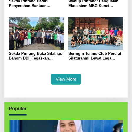
Sekda Pinrang Hadiri
Wabup Pinrang: Penguatan
Penyerahan Bantuan
Ekosistem MBG Kunci
Pertanian, Perkuat Komitmen
Menggerakkan Ekonomi
Dukung Swasembada Pangan
Kerakyatan
Sekda Pinrang Buka Silatnas
Beringin Tennis Club Pererat
Banom DDI, Tegaskan
Silaturahmi Lewat Laga
Pentingnya Ukhuwah dan
Persahabatan Bersama
Penguatan SDM Berakhlak
Petenis Parepare
View More
Populer