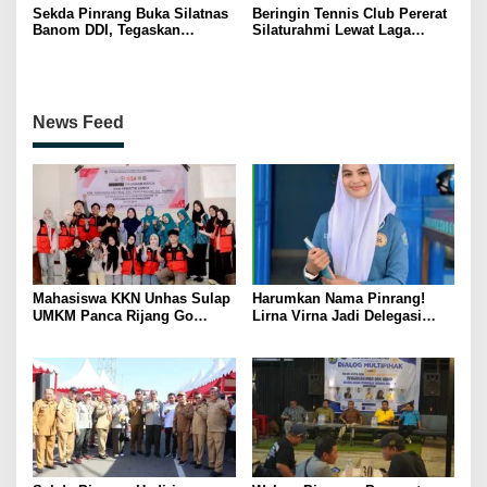
Sekda Pinrang Buka Silatnas
Beringin Tennis Club Pererat
Banom DDI, Tegaskan
Silaturahmi Lewat Laga
Pentingnya Ukhuwah dan
Persahabatan Bersama
Penguatan SDM Berakhlak
Petenis Parepare
News Feed
Mahasiswa KKN Unhas Sulap
Harumkan Nama Pinrang!
UMKM Panca Rijang Go
Lirna Virna Jadi Delegasi
Digital, Pelaku Usaha
Sulsel di Forum Pelajar
Antusias Ikuti Pelatihan
Indonesia 2026