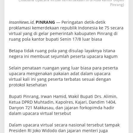
e
Pinrang)
l
a
r
U
InsanNews.id
,
PINRANG
— Peringatan detik-detik
p
proklamasi kemerdekaan republik Indonesia ke 75 secara
a
virtual yang di gelar pemerintah kabupaten Pinrang di
c
a
ruang pola kantor bupati Senin 17/8 luar biasa
r
a
Betapa tidak ruang pola yang disulap layaknya Istana
P
negera ini membuat sejumlah peserta upacara kagum
r
o
k
Selain penataan ruangan yang luar biasa para peserta
l
upacara mengenakan pakaian adat dalam upacara
a
m
virtual kali ini yang peserta terbatas sesuai dengan
a
protokol kesehatan
s
i
Bupati Pinrang, Irwan Hamid, Wakil Bupati Drs. Alimin,
S
e
Ketua DPRD Muhtadin, Kapolres, Kajari, Dandim 1404,
c
Danyon 721 Makkasau, dan jajaran forkopimda hadir
a
dalam upacara virtual tersebut
r
a
V
Dalam upacara virtual secara nasional tersebut tampak
i
Presiden RI Joko Widodo dan jajaran menteri juga
r