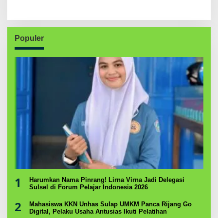
Populer
1
Harumkan Nama Pinrang! Lirna Virna Jadi Delegasi
Sulsel di Forum Pelajar Indonesia 2026
2
Mahasiswa KKN Unhas Sulap UMKM Panca Rijang Go
Digital, Pelaku Usaha Antusias Ikuti Pelatihan