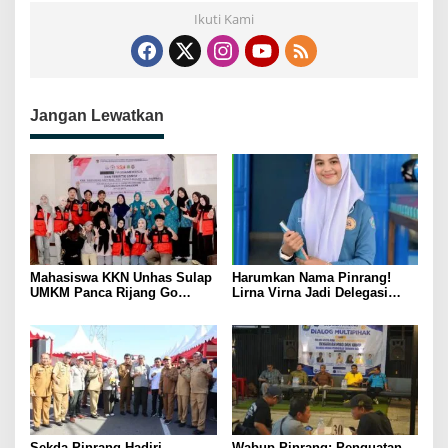
Ikuti Kami
Jangan Lewatkan
Mahasiswa KKN Unhas Sulap
Harumkan Nama Pinrang!
UMKM Panca Rijang Go
Lirna Virna Jadi Delegasi
Digital, Pelaku Usaha
Sulsel di Forum Pelajar
Antusias Ikuti Pelatihan
Indonesia 2026
Sekda Pinrang Hadiri
Wabup Pinrang: Penguatan