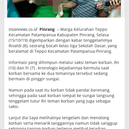
n
I
r
i
g
a
s
Insannews.co.id
Pinrang
– Warga Kelurahan Teppo
i
Kecamatan Patampanua Kabupaten Pinrang, Selasa
T
(15/10/19) digemparkan dengan kabar tenggelammya
e
Rivaldi (8), seorang bocah kelas tiga Sekolah Dasar, yang
p
p
beralamat di Teppo Kecamatan Patampanua Pinrang.
o
P
Informasi yang dihimpun melalui saksi teman korban, Rn
i
n
(10) dan Fr (7) , kronologis kejadiannya bermula saat
r
korban bersama ke dua temannya tersebut sedang
a
bermain di pinggir sungai.
n
g
,
Namun pada saat itu korban tidak pandai berenang,
D
sehingga pada saat korban lompat ke sungai langsung
i
tenggelam tutur Rn teman korban yang juga sebagai
t
saksi.
e
m
u
Lanjut dia Saya melihatnya tengelam dan menolong
k
korban serta menarik tanggannya namun tidak sanggup
a
n
sehingga tangan korban terlepas,melihat kejadian