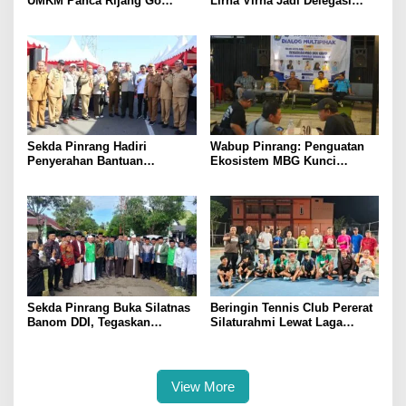
UMKM Panca Rijang Go
Lirna Virna Jadi Delegasi
Digital, Pelaku Usaha
Sulsel di Forum Pelajar
Antusias Ikuti Pelatihan
Indonesia 2026
Sekda Pinrang Hadiri
Wabup Pinrang: Penguatan
Penyerahan Bantuan
Ekosistem MBG Kunci
Pertanian, Perkuat Komitmen
Menggerakkan Ekonomi
Dukung Swasembada Pangan
Kerakyatan
Sekda Pinrang Buka Silatnas
Beringin Tennis Club Pererat
Banom DDI, Tegaskan
Silaturahmi Lewat Laga
Pentingnya Ukhuwah dan
Persahabatan Bersama
Penguatan SDM Berakhlak
Petenis Parepare
View More