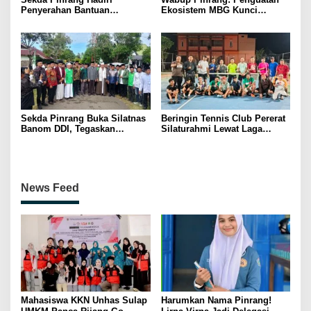
Penyerahan Bantuan
Ekosistem MBG Kunci
Pertanian, Perkuat Komitmen
Menggerakkan Ekonomi
Dukung Swasembada Pangan
Kerakyatan
Sekda Pinrang Buka Silatnas
Beringin Tennis Club Pererat
Banom DDI, Tegaskan
Silaturahmi Lewat Laga
Pentingnya Ukhuwah dan
Persahabatan Bersama
Penguatan SDM Berakhlak
Petenis Parepare
News Feed
Mahasiswa KKN Unhas Sulap
Harumkan Nama Pinrang!