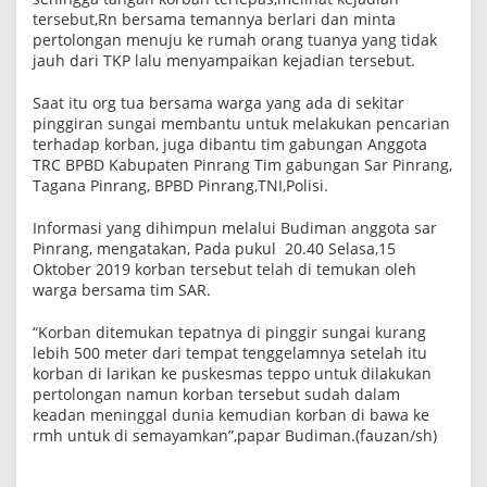
T
tersebut,Rn bersama temannya berlari dan minta
e
pertolongan menuju ke rumah orang tuanya yang tidak
w
jauh dari TKP lalu menyampaikan kejadian tersebut.
a
s
Saat itu org tua bersama warga yang ada di sekitar
pinggiran sungai membantu untuk melakukan pencarian
terhadap korban, juga dibantu tim gabungan Anggota
TRC BPBD Kabupaten Pinrang Tim gabungan Sar Pinrang,
Tagana Pinrang, BPBD Pinrang,TNI,Polisi.
Informasi yang dihimpun melalui Budiman anggota sar
Pinrang, mengatakan, Pada pukul 20.40 Selasa,15
Oktober 2019 korban tersebut telah di temukan oleh
warga bersama tim SAR.
“Korban ditemukan tepatnya di pinggir sungai kurang
lebih 500 meter dari tempat tenggelamnya setelah itu
korban di larikan ke puskesmas teppo untuk dilakukan
pertolongan namun korban tersebut sudah dalam
keadan meninggal dunia kemudian korban di bawa ke
rmh untuk di semayamkan”,papar Budiman.(fauzan/sh)