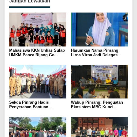
Jangan Lewatkan
Mahasiswa KKN Unhas Sulap
Harumkan Nama Pinrang!
UMKM Panca Rijang Go
Lirna Virna Jadi Delegasi
Digital, Pelaku Usaha
Sulsel di Forum Pelajar
Antusias Ikuti Pelatihan
Indonesia 2026
Sekda Pinrang Hadiri
Wabup Pinrang: Penguatan
Penyerahan Bantuan
Ekosistem MBG Kunci
Pertanian, Perkuat Komitmen
Menggerakkan Ekonomi
Dukung Swasembada Pangan
Kerakyatan