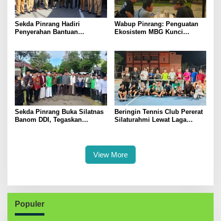
Sekda Pinrang Hadiri
Wabup Pinrang: Penguatan
Penyerahan Bantuan
Ekosistem MBG Kunci
Pertanian, Perkuat Komitmen
Menggerakkan Ekonomi
Dukung Swasembada Pangan
Kerakyatan
Sekda Pinrang Buka Silatnas
Beringin Tennis Club Pererat
Banom DDI, Tegaskan
Silaturahmi Lewat Laga
Pentingnya Ukhuwah dan
Persahabatan Bersama
Penguatan SDM Berakhlak
Petenis Parepare
View More
Populer