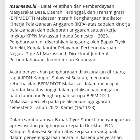
h
Insannews.id
– Balai Pelatihan dan Pemberdayaan
a
Masyarakat Desa, Daerah Tertinggal, dan Transmigrasi
r
g
(BPPMDDTT) Makassar meraih Penghargaan Indikator
a
Kinerja Pelaksanaan Anggaran (IKPA) atas capaian kinerja
a
pelaksanaan dan pelaporan anggaran satuan kerja
n
lingkup KPPN Makassar I pada Semester I 2023.
I
K
Penghargaan ini diserahkan langsung oleh Bapak Tiyok
P
Subekti, Kepala Kantor Pelayanan Perbendaharaan
A
Negara Tipe A1 Makassar 1, Direktorat Jenderal
d
a
Perbendaharaan, Kementerian Keuangan.
r
i
Acara penyerahan penghargaan dilaksanakan di ruang
K
rapat IPDN Kampus Sulawesi Selatan, menandai
e
m
keberhasilan BPPMDDTT Makassar dalam mencapai
e
standar kualitas tinggi dalam pelaksanaan anggaran
n
pada tahun ini.Penghargaan serupa BPPMDDTT
t
Makassar peroleh pada pelaksanaan agnggaran
e
r
semester 2 Tahun 2022, Kamis (16/11/23).
i
a
Dalam sambutannya, Bapak Tiyok Subekti menyampaikan
n
K
apresiasi dan penghargaan kepada Direktur IPDN
e
Kampus Sulawesi Selatan atas kerjasama yang baik
u
dalam penyelenggaraan acara ini karena penyerahan
a