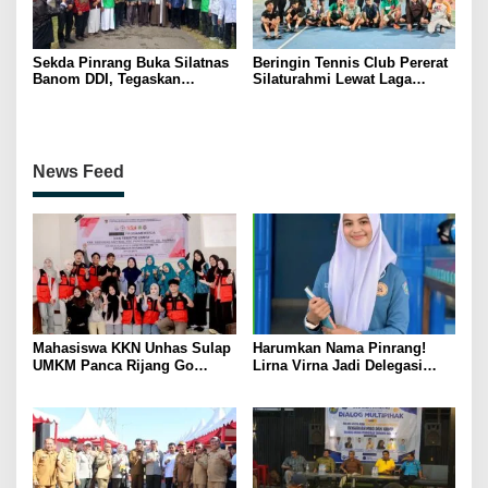
Sekda Pinrang Buka Silatnas
Beringin Tennis Club Pererat
Banom DDI, Tegaskan
Silaturahmi Lewat Laga
Pentingnya Ukhuwah dan
Persahabatan Bersama
Penguatan SDM Berakhlak
Petenis Parepare
News Feed
Mahasiswa KKN Unhas Sulap
Harumkan Nama Pinrang!
UMKM Panca Rijang Go
Lirna Virna Jadi Delegasi
Digital, Pelaku Usaha
Sulsel di Forum Pelajar
Antusias Ikuti Pelatihan
Indonesia 2026