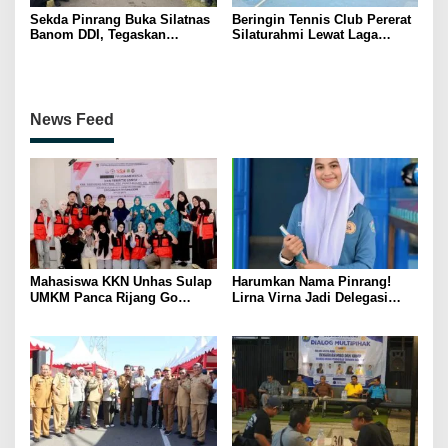
Sekda Pinrang Buka Silatnas
Beringin Tennis Club Pererat
Banom DDI, Tegaskan
Silaturahmi Lewat Laga
Pentingnya Ukhuwah dan
Persahabatan Bersama
Penguatan SDM Berakhlak
Petenis Parepare
News Feed
Mahasiswa KKN Unhas Sulap
Harumkan Nama Pinrang!
UMKM Panca Rijang Go
Lirna Virna Jadi Delegasi
Digital, Pelaku Usaha
Sulsel di Forum Pelajar
Antusias Ikuti Pelatihan
Indonesia 2026