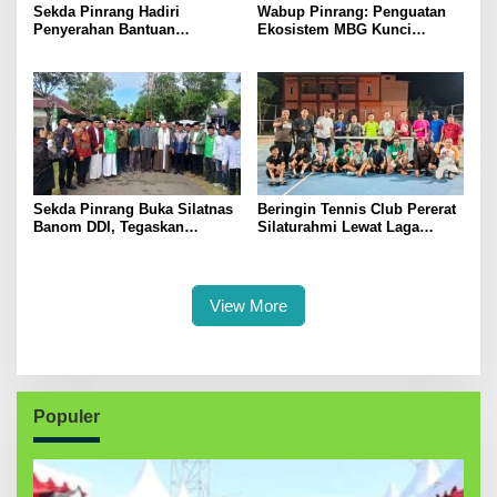
Sekda Pinrang Hadiri
Wabup Pinrang: Penguatan
Penyerahan Bantuan
Ekosistem MBG Kunci
Pertanian, Perkuat Komitmen
Menggerakkan Ekonomi
Dukung Swasembada Pangan
Kerakyatan
Sekda Pinrang Buka Silatnas
Beringin Tennis Club Pererat
Banom DDI, Tegaskan
Silaturahmi Lewat Laga
Pentingnya Ukhuwah dan
Persahabatan Bersama
Penguatan SDM Berakhlak
Petenis Parepare
View More
Populer