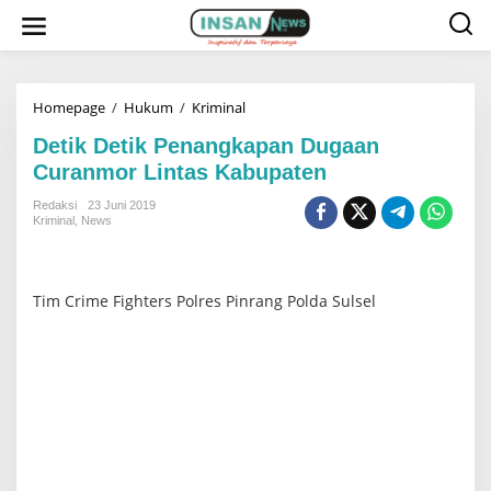
L
e
w
a
t
i
k
Homepage
/
Hukum
/
Kriminal
D
e
e
k
t
Detik Detik Penangkapan Dugaan
o
i
Curanmor Lintas Kabupaten
n
k
t
D
e
e
Redaksi
23 Juni 2019
n
t
Kriminal
,
News
i
k
P
e
Tim Crime Fighters Polres Pinrang Polda Sulsel
n
a
n
g
k
a
p
a
n
D
u
g