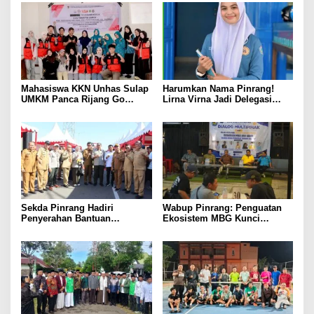
Mahasiswa KKN Unhas Sulap
Harumkan Nama Pinrang!
UMKM Panca Rijang Go
Lirna Virna Jadi Delegasi
Digital, Pelaku Usaha
Sulsel di Forum Pelajar
Antusias Ikuti Pelatihan
Indonesia 2026
Sekda Pinrang Hadiri
Wabup Pinrang: Penguatan
Penyerahan Bantuan
Ekosistem MBG Kunci
Pertanian, Perkuat Komitmen
Menggerakkan Ekonomi
Dukung Swasembada Pangan
Kerakyatan