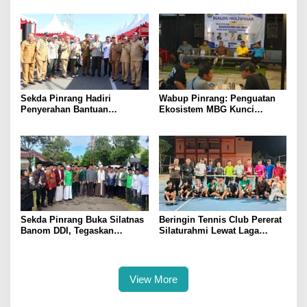
Antusias Ikuti Pelatihan
Indonesia 2026
Sekda Pinrang Hadiri
Wabup Pinrang: Penguatan
Penyerahan Bantuan
Ekosistem MBG Kunci
Pertanian, Perkuat Komitmen
Menggerakkan Ekonomi
Dukung Swasembada Pangan
Kerakyatan
Sekda Pinrang Buka Silatnas
Beringin Tennis Club Pererat
Banom DDI, Tegaskan
Silaturahmi Lewat Laga
Pentingnya Ukhuwah dan
Persahabatan Bersama
Penguatan SDM Berakhlak
Petenis Parepare
View More