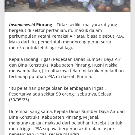
P
3
A
d
i
Insannews.id
Pinrang
– Tidak sedikit masyarakat yang
P
u
bergelut di sektor pertanian, itu masuk dalam
n
perkumpulan Petani Pemakai Air atau biasa disebut P3A.
n
Maka dari itu, pemerintah mendorong peran serta
i
mereka untuk lebih agresif lagi.
a
Kepala Bidang Irigasi Pedesaan Dinas Sumber Daya Air
dan Bina Konstruksi Kabupaten Pinrang, Husni Nakka,
menyampaikan, jika pihaknya telah melakukan pelatihan
terhadap puluhan P3A di daerah Punnia.
“Itu pelatihan pengelolaan kelembagaan irigasi.
Pesertanya ada sekitar 50 orang,” sebutnya, Selasa
(30/05/23).
Di tempat yang sama, Kepala Dinas Sumber Daya Air dan
Bina Konstruksi Kabupaten Pinrang, M Jenal,
mengungkapkan, maksud dari pelatihan tersebut untuk
men-trigger P3A supaya berperan aktif dalam aspek
pengelolaan irigasi secara mandiri.