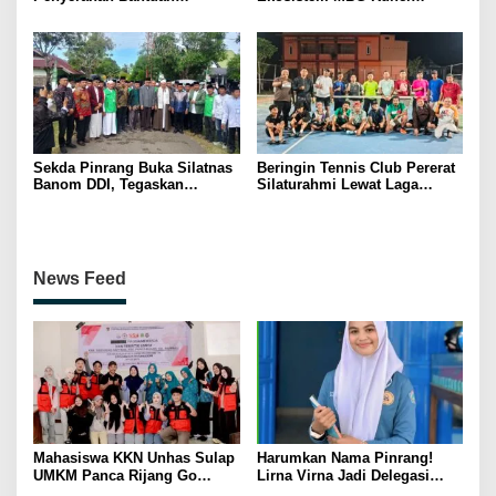
Pertanian, Perkuat Komitmen
Menggerakkan Ekonomi
Dukung Swasembada Pangan
Kerakyatan
Sekda Pinrang Buka Silatnas
Beringin Tennis Club Pererat
Banom DDI, Tegaskan
Silaturahmi Lewat Laga
Pentingnya Ukhuwah dan
Persahabatan Bersama
Penguatan SDM Berakhlak
Petenis Parepare
News Feed
Mahasiswa KKN Unhas Sulap
Harumkan Nama Pinrang!
UMKM Panca Rijang Go
Lirna Virna Jadi Delegasi
Digital, Pelaku Usaha
Sulsel di Forum Pelajar