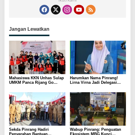
Ikuti Kami
Jangan Lewatkan
Mahasiswa KKN Unhas Sulap
Harumkan Nama Pinrang!
UMKM Panca Rijang Go
Lirna Virna Jadi Delegasi
Digital, Pelaku Usaha
Sulsel di Forum Pelajar
Antusias Ikuti Pelatihan
Indonesia 2026
Sekda Pinrang Hadiri
Wabup Pinrang: Penguatan
Penyerahan Bantuan
Ekosistem MBG Kunci