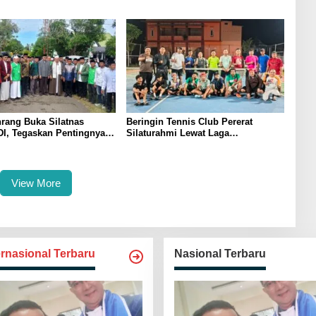
ndonesia 2026
Komitmen Dukung Swasembada
Pangan
rang Buka Silatnas
Beringin Tennis Club Pererat
I, Tegaskan Pentingnya
Silaturahmi Lewat Laga
dan Penguatan SDM
Persahabatan Bersama Petenis
Parepare
View More
ernasional Terbaru
Nasional Terbaru