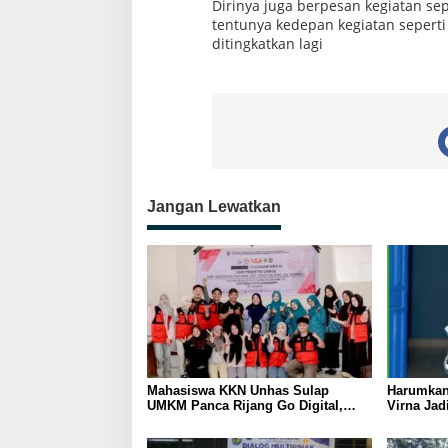
Dirinya juga berpesan kegiatan sep
tentunya kedepan kegiatan seperti
ditingkatkan lagi
Jangan Lewatkan
Mahasiswa KKN Unhas Sulap
Harumkan
UMKM Panca Rijang Go Digital,
Virna Jad
Pelaku Usaha Antusias Ikuti
Pelajar I
Pelatihan