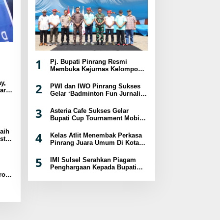
1
Pj. Bupati Pinrang Resmi
Membuka Kejurnas Kelompok
Umur Panjat Tebing XVIII
y,
Tahun 2024
2
PWI dan IWO Pinrang Sukses
ar
Gelar ‘Badminton Fun Jurnalis
sat
2024
3
Asteria Cafe Sukses Gelar
Bupati Cup Tournament Mobile
Legend Berhadiah Puluhan
aih
Juta
4
Kelas Atlit Menembak Perkasa
st
Pinrang Juara Umum Di Kota
a
Palopo
5
IMI Sulsel Serahkan Piagam
Penghargaan Kepada Bupati
Pinrang
ro
B-