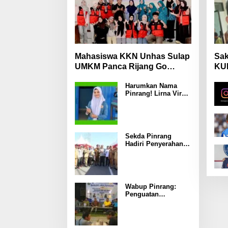
Mahasiswa KKN Unhas Sulap
Sak
UMKM Panca Rijang Go
KUH
Digital, Pelaku Usaha
Mas
Harumkan Nama
Antusias Ikuti Pelatihan
Wa
Pinrang! Lirna Virna
Jadi Delegasi Sulsel
di Forum Pelajar
Indonesia 2026
Sekda Pinrang
Hadiri Penyerahan
Bantuan Pertanian,
Perkuat Komitmen
Dukung
Swasembada
Pangan
Wabup Pinrang:
Penguatan
Ekosistem MBG
Kunci
Menggerakkan
Ekonomi Kerakyatan