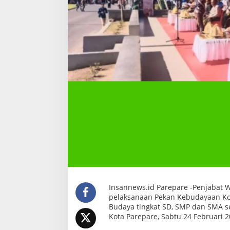
m
k
o
t
Insannews.id Parepare -Penjabat W
pelaksanaan Pekan Kebudayaan Kot
Budaya tingkat SD, SMP dan SMA s
Kota Parepare, Sabtu 24 Februari 2