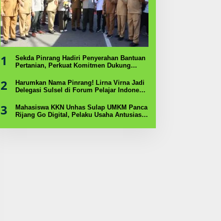
1
Sekda Pinrang Hadiri Penyerahan Bantuan
Pertanian, Perkuat Komitmen Dukung
Swasembada Pangan
2
Harumkan Nama Pinrang! Lirna Virna Jadi
Delegasi Sulsel di Forum Pelajar Indonesia
2026
3
Mahasiswa KKN Unhas Sulap UMKM Panca
Rijang Go Digital, Pelaku Usaha Antusias
Ikuti Pelatihan