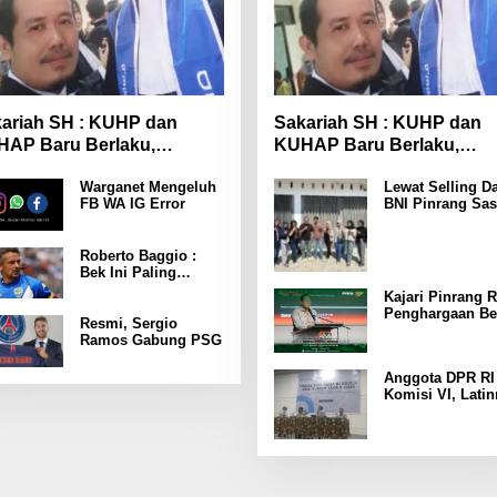
ariah SH : KUHP dan
Sakariah SH : KUHP dan
AP Baru Berlaku,
KUHAP Baru Berlaku,
yarakat Wajib Lebih
Masyarakat Wajib Lebih
Warganet Mengeluh
Lewat Selling Da
spada
Waspada
FB WA IG Error
BNI Pinrang Sas
Pasar hingga Pu
Pertokoan
Promosikan
Roberto Baggio :
Program Rejeki
Bek Ini Paling
wondr BNI 2025
Menakutkan Yang
Kajari Pinrang R
Pernah Dia Lawan
Penghargaan Be
Punya Kekuatan
Resmi, Sergio
Leader Indonesi
Setara 15 Pemain
Ramos Gabung PSG
Awards 2025
Anggota DPR RI
Komisi VI, Latin
Latunrung Gelar
Sosialisasi LPD
KUMKM