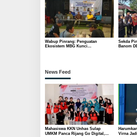
Wabup Pinrang: Penguatan
Sekda Pin
Ekosistem MBG Kunci
Banom DD
Menggerakkan Ekonomi Kerakyatan
Ukhuwah 
Berakhlak
News Feed
Mahasiswa KKN Unhas Sulap
Harumkan
UMKM Panca Rijang Go Digital,
Virna Jad