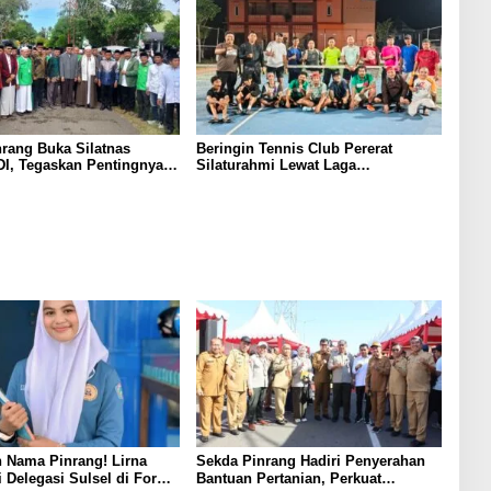
rang Buka Silatnas
Beringin Tennis Club Pererat
I, Tegaskan Pentingnya
Silaturahmi Lewat Laga
dan Penguatan SDM
Persahabatan Bersama Petenis
Parepare
 Nama Pinrang! Lirna
Sekda Pinrang Hadiri Penyerahan
i Delegasi Sulsel di Forum
Bantuan Pertanian, Perkuat