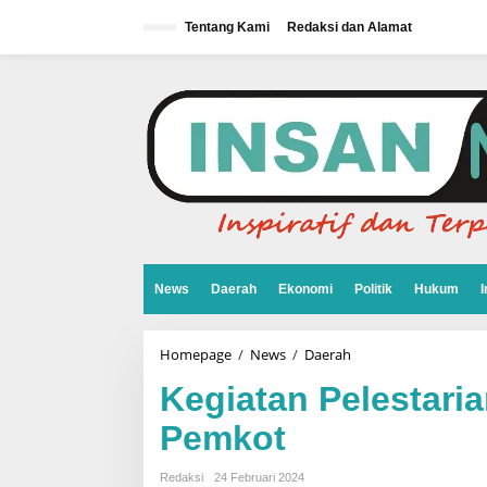
L
e
Tentang Kami
Redaksi dan Alamat
w
a
t
i
k
e
k
o
n
t
e
n
News
Daerah
Ekonomi
Politik
Hukum
I
Homepage
/
News
/
Daerah
K
e
g
Kegiatan Pelestari
i
a
Pemkot
t
a
n
Redaksi
24 Februari 2024
P