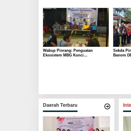
Pelaku Usaha Antusias Ikuti
Pelajar I
Pelatihan
Wabup Pinrang: Penguatan
Sekda Pin
Ekosistem MBG Kunci
Banom DD
Menggerakkan Ekonomi Kerakyatan
Ukhuwah 
Berakhlak
Daerah Terbaru
Int