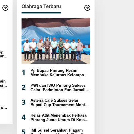
Olahraga Terbaru
y,
ar
sat
1
Pj. Bupati Pinrang Resmi
Membuka Kejurnas Kelompok
Umur Panjat Tebing XVIII
aih
Tahun 2024
2
PWI dan IWO Pinrang Sukses
st
Gelar ‘Badminton Fun Jurnalis
a
2024
3
Asteria Cafe Sukses Gelar
Bupati Cup Tournament Mobile
ro
Legend Berhadiah Puluhan
Juta
4
Kelas Atlit Menembak Perkasa
B-
Pinrang Juara Umum Di Kota
Palopo
5
IMI Sulsel Serahkan Piagam