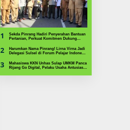
1
Sekda Pinrang Hadiri Penyerahan Bantuan
Pertanian, Perkuat Komitmen Dukung
Swasembada Pangan
2
Harumkan Nama Pinrang! Lirna Virna Jadi
Delegasi Sulsel di Forum Pelajar Indonesia
2026
3
Mahasiswa KKN Unhas Sulap UMKM Panca
Rijang Go Digital, Pelaku Usaha Antusias
Ikuti Pelatihan