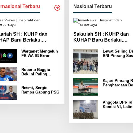
ernasional Terbaru
Nasional Terbaru
ariah SH : KUHP dan
Sakariah SH : KUHP dan
AP Baru Berlaku,
KUHAP Baru Berlaku,
yarakat Wajib Lebih
Masyarakat Wajib Lebih
Warganet Mengeluh
Lewat Selling Da
spada
Waspada
FB WA IG Error
BNI Pinrang Sas
Pasar hingga Pu
Pertokoan
Promosikan
Roberto Baggio :
Program Rejeki
Bek Ini Paling
wondr BNI 2025
Menakutkan Yang
Kajari Pinrang R
Pernah Dia Lawan
Penghargaan Be
Punya Kekuatan
Resmi, Sergio
Leader Indonesi
Setara 15 Pemain
Ramos Gabung PSG
Awards 2025
Anggota DPR RI
Komisi VI, Latin
Latunrung Gelar
Sosialisasi LPD
KUMKM