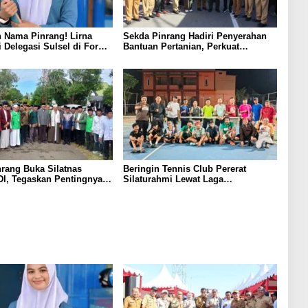
 Nama Pinrang! Lirna
Sekda Pinrang Hadiri Penyerahan
i Delegasi Sulsel di Forum
Bantuan Pertanian, Perkuat
ndonesia 2026
Komitmen Dukung Swasembada
Pangan
rang Buka Silatnas
Beringin Tennis Club Pererat
I, Tegaskan Pentingnya
Silaturahmi Lewat Laga
dan Penguatan SDM
Persahabatan Bersama Petenis
Parepare