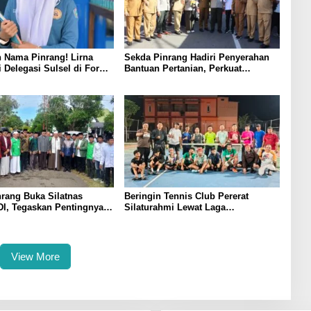
 Nama Pinrang! Lirna
Sekda Pinrang Hadiri Penyerahan
i Delegasi Sulsel di Forum
Bantuan Pertanian, Perkuat
ndonesia 2026
Komitmen Dukung Swasembada
Pangan
rang Buka Silatnas
Beringin Tennis Club Pererat
I, Tegaskan Pentingnya
Silaturahmi Lewat Laga
dan Penguatan SDM
Persahabatan Bersama Petenis
Parepare
View More