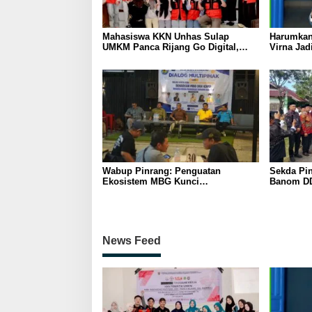
Mahasiswa KKN Unhas Sulap
Harumkan
UMKM Panca Rijang Go Digital,
Virna Jad
Pelaku Usaha Antusias Ikuti
Pelajar I
Pelatihan
Wabup Pinrang: Penguatan
Sekda Pin
Ekosistem MBG Kunci
Banom DD
Menggerakkan Ekonomi Kerakyatan
Ukhuwah 
Berakhlak
News Feed