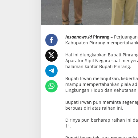
i
n
r
a
n
g
Insannews.id
Pinrang
– Perjuangan
Kabupaten Pinrang mempertahanka
Hal ini diungkapkan Bupati Pinra
Aparatur Sipil Negara saat menyera
halaman kantor Bupati Pinrang.
Bupati Irwan melanjutkan, keberhas
mampu mempertahankan piala adipu
Lingkungan Hidup dan Kehutanan S
Bupati Irwan pun meminta segenap
berpuas diri atas raihan ini.
Dirinya pun berharap raihan ini dap
11.
Bupati Irwan tak lupa mengucapkan