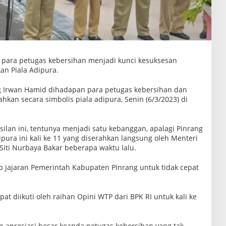
 para petugas kebersihan menjadi kunci kesuksesan
n Piala Adipura.
ng Irwan Hamid dihadapan para petugas kebersihan dan
hkan secara simbolis piala adipura, Senin (6/3/2023) di
ilan ini, tentunya menjadi satu kebanggan, apalagi Pinrang
ra ini kali ke 11 yang diserahkan langsung oleh Menteri
iti Nurbaya Bakar beberapa waktu lalu.
 jajaran Pemerintah Kabupaten Pinrang untuk tidak cepat
at diikuti oleh raihan Opini WTP dari BPK RI untuk kali ke
 apresiasi besar keapda petugas kebersihan yang tak