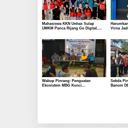
Mahasiswa KKN Unhas Sulap
Harumkan
UMKM Panca Rijang Go Digital,
Virna Jad
Pelaku Usaha Antusias Ikuti
Pelajar I
Pelatihan
Wabup Pinrang: Penguatan
Sekda Pin
Ekosistem MBG Kunci
Banom DD
Menggerakkan Ekonomi Kerakyatan
Ukhuwah 
Berakhlak