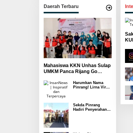
Daerah Terbaru
Int
Sak
KUH
Mas
Wa
Mahasiswa KKN Unhas Sulap
UMKM Panca Rijang Go
Digital, Pelaku Usaha
Harumkan Nama
Antusias Ikuti Pelatihan
Pinrang! Lirna Virna
Jadi Delegasi Sulsel
di Forum Pelajar
Indonesia 2026
Sekda Pinrang
Hadiri Penyerahan
Bantuan Pertanian,
Perkuat Komitmen
Dukung
Swasembada
Pangan