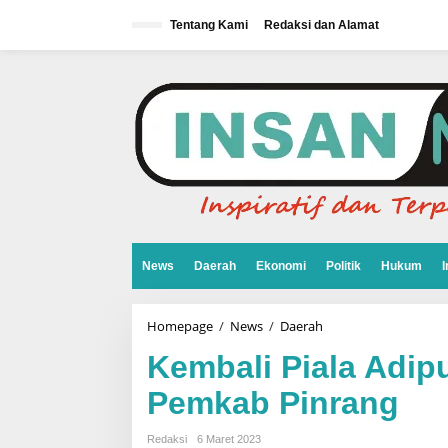
L
e
Tentang Kami
Redaksi dan Alamat
w
a
t
i
k
e
k
o
n
t
e
n
News
Daerah
Ekonomi
Politik
Hukum
I
Homepage
/
News
/
Daerah
K
e
m
Kembali Piala Adipu
b
a
Pemkab Pinrang
l
i
P
Redaksi
6 Maret 2023
i