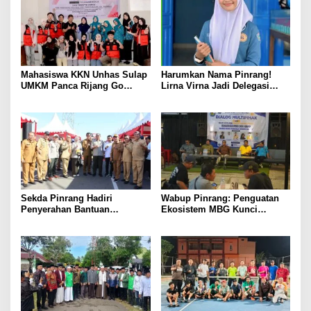
Mahasiswa KKN Unhas Sulap
Harumkan Nama Pinrang!
UMKM Panca Rijang Go
Lirna Virna Jadi Delegasi
Digital, Pelaku Usaha
Sulsel di Forum Pelajar
Antusias Ikuti Pelatihan
Indonesia 2026
Sekda Pinrang Hadiri
Wabup Pinrang: Penguatan
Penyerahan Bantuan
Ekosistem MBG Kunci
Pertanian, Perkuat Komitmen
Menggerakkan Ekonomi
Dukung Swasembada Pangan
Kerakyatan