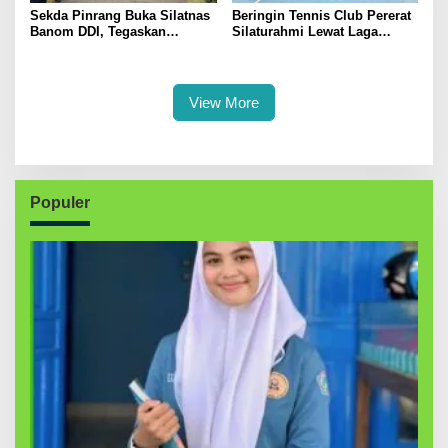
Sekda Pinrang Buka Silatnas
Beringin Tennis Club Pererat
Banom DDI, Tegaskan
Silaturahmi Lewat Laga
Pentingnya Ukhuwah dan
Persahabatan Bersama
Penguatan SDM Berakhlak
Petenis Parepare
View More
Populer