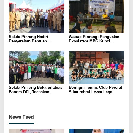
Sekda Pinrang Hadiri
Wabup Pinrang: Penguatan
Penyerahan Bantuan
Ekosistem MBG Kunci
Pertanian, Perkuat Komitmen
Menggerakkan Ekonomi
Dukung Swasembada Pangan
Kerakyatan
Sekda Pinrang Buka Silatnas
Beringin Tennis Club Pererat
Banom DDI, Tegaskan
Silaturahmi Lewat Laga
Pentingnya Ukhuwah dan
Persahabatan Bersama
Penguatan SDM Berakhlak
Petenis Parepare
News Feed