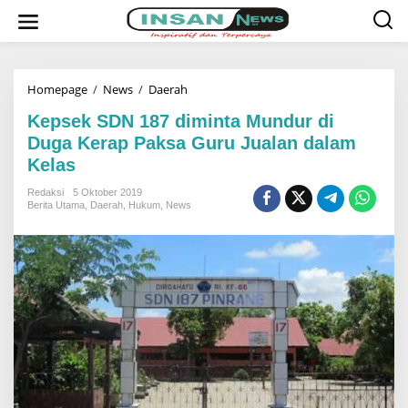
L
e
w
a
t
i
k
Homepage
/
News
/
Daerah
K
e
e
k
p
Kepsek SDN 187 diminta Mundur di
o
s
Duga Kerap Paksa Guru Jualan dalam
n
e
t
k
Kelas
e
S
n
D
Redaksi
5 Oktober 2019
N
Berita Utama
,
Daerah
,
Hukum
,
News
1
8
7
d
i
m
i
n
t
a
M
u
n
d
u