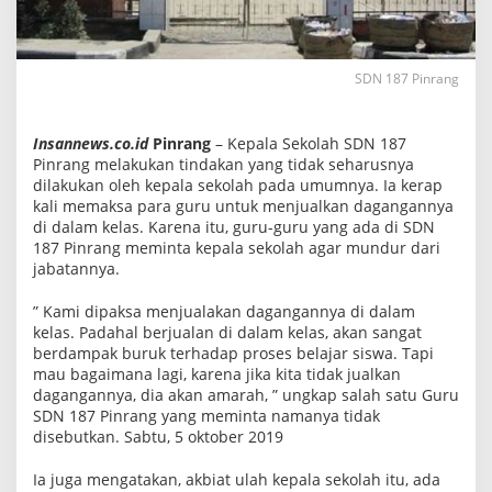
r
d
i
D
u
SDN 187 Pinrang
g
a
K
Insannews.co.id
Pinrang
– Kepala Sekolah SDN 187
e
r
Pinrang melakukan tindakan yang tidak seharusnya
a
dilakukan oleh kepala sekolah pada umumnya. Ia kerap
p
kali memaksa para guru untuk menjualkan dagangannya
P
a
di dalam kelas. Karena itu, guru-guru yang ada di SDN
k
187 Pinrang meminta kepala sekolah agar mundur dari
s
jabatannya.
a
G
u
” Kami dipaksa menjualakan dagangannya di dalam
r
kelas. Padahal berjualan di dalam kelas, akan sangat
u
berdampak buruk terhadap proses belajar siswa. Tapi
J
mau bagaimana lagi, karena jika kita tidak jualkan
u
a
dagangannya, dia akan amarah, ” ungkap salah satu Guru
l
SDN 187 Pinrang yang meminta namanya tidak
a
disebutkan. Sabtu, 5 oktober 2019
n
d
a
Ia juga mengatakan, akbiat ulah kepala sekolah itu, ada
l