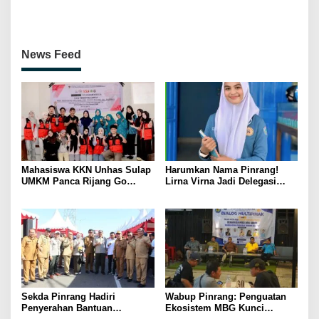
Pentingnya Ukhuwah dan
Persahabatan Bersama
Penguatan SDM Berakhlak
Petenis Parepare
News Feed
Mahasiswa KKN Unhas Sulap
Harumkan Nama Pinrang!
UMKM Panca Rijang Go
Lirna Virna Jadi Delegasi
Digital, Pelaku Usaha
Sulsel di Forum Pelajar
Antusias Ikuti Pelatihan
Indonesia 2026
Sekda Pinrang Hadiri
Wabup Pinrang: Penguatan
Penyerahan Bantuan
Ekosistem MBG Kunci