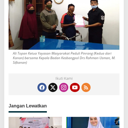
Ali Topan Ketua Yayasan Masyarakat Peduli Pinrang (Kedua dari
Kanan) bersama Kepala Badan Kesbangpol Drs Rahman Usman, M.
Si(kanan)
Ikuti Kami
Jangan Lewatkan