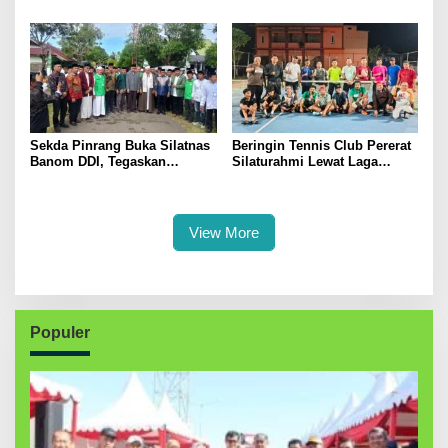
Pertanian, Perkuat Komitmen
Menggerakkan Ekonomi
Dukung Swasembada Pangan
Kerakyatan
Sekda Pinrang Buka Silatnas
Beringin Tennis Club Pererat
Banom DDI, Tegaskan
Silaturahmi Lewat Laga
Pentingnya Ukhuwah dan
Persahabatan Bersama
Penguatan SDM Berakhlak
Petenis Parepare
View More
Populer