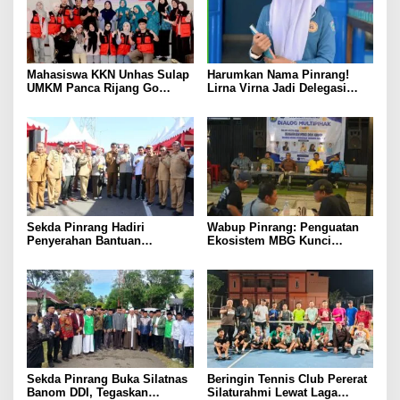
Mahasiswa KKN Unhas Sulap
Harumkan Nama Pinrang!
UMKM Panca Rijang Go
Lirna Virna Jadi Delegasi
Digital, Pelaku Usaha
Sulsel di Forum Pelajar
Antusias Ikuti Pelatihan
Indonesia 2026
Sekda Pinrang Hadiri
Wabup Pinrang: Penguatan
Penyerahan Bantuan
Ekosistem MBG Kunci
Pertanian, Perkuat Komitmen
Menggerakkan Ekonomi
Dukung Swasembada Pangan
Kerakyatan
Sekda Pinrang Buka Silatnas
Beringin Tennis Club Pererat
Banom DDI, Tegaskan
Silaturahmi Lewat Laga