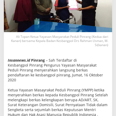
a
B
e
r
k
a
s
P
e
Ali Topan Ketua Yayasan Masyarakat Peduli Pinrang (Kedua dari
n
Kanan) bersama Kepala Badan Kesbangpol Drs Rahman Usman, M.
d
Si(kanan)
a
f
t
a
Insannews.id
Pinrang
– Sah Terdaftar di
r
a
Kesbangpol Pinrang Pengurus Yayasan Masyarakat
n
Peduli Pinrang menyerahkan langsung berkas
Y
pendaftaran ke kesbangpol pinrang, Jumat, 16 Oktober
a
2020
y
a
s
Ketua Yayasan Masayrakat Peduli Pinrang (YMPP) ketika
a
menyerahkan berkas kepada Kesbangpol Pinrang Setelah
n
melengkapi berkas kelengkapan berupa AD/ART, SK,
M
a
Surat Keterangan Domisili, Surat Pernyataan Tidak dalam
s
Sengketa serta sejumlah berkas Keputusan Mentri
y
Hukum dan Hak Asasi Manusia Republik Indonesia .
a