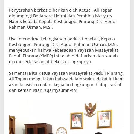
r
a
Penyerahan berkas diberikan oleh Ketua , Ali Topan
k
didampingi Bedahara Hermi dan Pembina Masyury
a
Habib, kepada Kepala Kesbangpol Pinrang Drs. Abdul
t
P
Rahman Usman, M.Si.
e
d
Usai menerima kelengkapan berkas tersebut, Kepala
u
l
Kesbangpol Pinrang, Drs. Abdul Rahman Usman, M.Si.
i
menyebutkan bahwa keberadaan Yayasan Masayrakat
P
Peduli Pinrang (YMPP) ini telah didaftarkan dan sudah
i
diakui serta selamat bekerja” Ungkapnya.
n
r
a
Sementara itu Ketua Yayasan Masayrakat Peduli Pinrang,
n
Ali Topan mengatakan bahwa dalam waktu dekat ini kami
g
akan konsisten dalam kegiatan lingkungan hidup, sosial
dan kemanusian.”Ujarnya.(mh/sh)