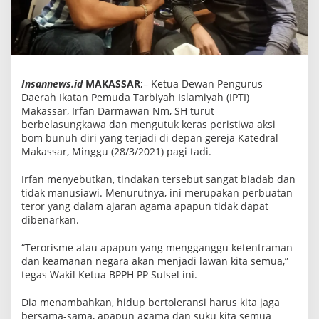
k
K
e
r
a
s
A
k
Insannews.id
MAKASSAR
;– Ketua Dewan Pengurus
s
Daerah Ikatan Pemuda Tarbiyah Islamiyah (IPTI)
i
Makassar, Irfan Darmawan Nm, SH turut
"
berbelasungkawa dan mengutuk keras peristiwa aksi
B
i
bom bunuh diri yang terjadi di depan gereja Katedral
a
Makassar, Minggu (28/3/2021) pagi tadi.
d
a
b
Irfan menyebutkan, tindakan tersebut sangat biadab dan
"
tidak manusiawi. Menurutnya, ini merupakan perbuatan
B
teror yang dalam ajaran agama apapun tidak dapat
o
dibenarkan.
m
B
u
“Terorisme atau apapun yang mengganggu ketentraman
n
dan keamanan negara akan menjadi lawan kita semua,”
u
tegas Wakil Ketua BPPH PP Sulsel ini.
h
D
i
Dia menambahkan, hidup bertoleransi harus kita jaga
r
bersama-sama, apapun agama dan suku kita semua
i