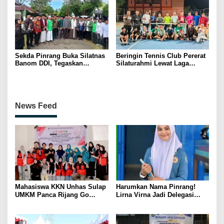
Sekda Pinrang Buka Silatnas
Beringin Tennis Club Pererat
Banom DDI, Tegaskan
Silaturahmi Lewat Laga
Pentingnya Ukhuwah dan
Persahabatan Bersama
Penguatan SDM Berakhlak
Petenis Parepare
News Feed
Mahasiswa KKN Unhas Sulap
Harumkan Nama Pinrang!
UMKM Panca Rijang Go
Lirna Virna Jadi Delegasi
Digital, Pelaku Usaha
Sulsel di Forum Pelajar
Antusias Ikuti Pelatihan
Indonesia 2026