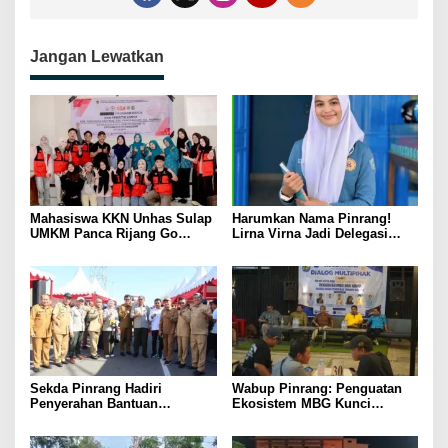
Jangan Lewatkan
Mahasiswa KKN Unhas Sulap
Harumkan Nama Pinrang!
UMKM Panca Rijang Go
Lirna Virna Jadi Delegasi
Digital, Pelaku Usaha
Sulsel di Forum Pelajar
Antusias Ikuti Pelatihan
Indonesia 2026
Sekda Pinrang Hadiri
Wabup Pinrang: Penguatan
Penyerahan Bantuan
Ekosistem MBG Kunci
Pertanian, Perkuat Komitmen
Menggerakkan Ekonomi
Dukung Swasembada Pangan
Kerakyatan