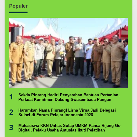
Populer
1
Sekda Pinrang Hadiri Penyerahan Bantuan Pertanian,
Perkuat Komitmen Dukung Swasembada Pangan
2
Harumkan Nama Pinrang! Lirna Virna Jadi Delegasi
Sulsel di Forum Pelajar Indonesia 2026
3
Mahasiswa KKN Unhas Sulap UMKM Panca Rijang Go
Digital, Pelaku Usaha Antusias Ikuti Pelatihan