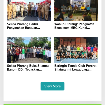
Sekda Pinrang Hadiri
Wabup Pinrang: Penguatan
Penyerahan Bantuan
Ekosistem MBG Kunci
Pertanian, Perkuat Komitmen
Menggerakkan Ekonomi
Dukung Swasembada Pangan
Kerakyatan
Sekda Pinrang Buka Silatnas
Beringin Tennis Club Pererat
Banom DDI, Tegaskan
Silaturahmi Lewat Laga
Pentingnya Ukhuwah dan
Persahabatan Bersama
Penguatan SDM Berakhlak
Petenis Parepare
View More