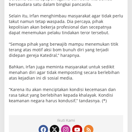
d
bersaudara satu dalam bingkai pancasila.
i
G
Selain itu, Irfan menghimbau masyarakat agar tidak perlu
e
takut namun tetap waspada. Dia percaya, pihak
r
e
kepolisian akan bekerja profesional dan secepatnya
j
dapat menemukan pelaku tindakan teror tersebut.
a
K
a
“Semoga pihak yang berwajib mampu menemukan titik
t
terang atas motif aksi bom bunuh diri yang terjadi
e
didepan gereja Katedral,” harapnya.
d
r
a
Bahkan, Irfan juga meminta masyarakat untuk sedikit
l
menahan diri agar tidak memposting secara berlebihan
atas kejadian ini di sosial media.
“Karena itu akan menciptakan kondisi kecemasan dan
rasa takut yang berlebihan kepada khalayak. Kondisi
keamanan negara harus kondusif,” tandasnya. (*)
Ikuti Kami