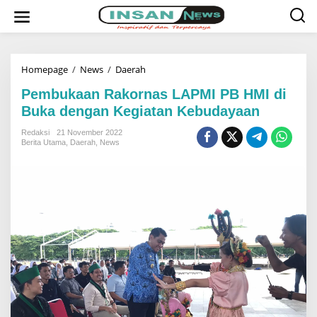
L
e
w
a
t
i
k
Homepage
/
News
/
Daerah
P
e
e
k
m
Pembukaan Rakornas LAPMI PB HMI di
o
b
Buka dengan Kegiatan Kebudayaan
n
u
t
k
e
a
Redaksi
21 November 2022
n
a
Berita Utama
,
Daerah
,
News
n
R
a
k
o
r
n
a
s
L
A
P
M
I
P
B