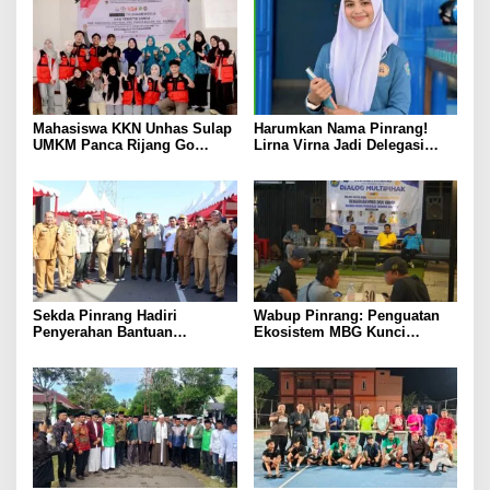
Mahasiswa KKN Unhas Sulap
Harumkan Nama Pinrang!
UMKM Panca Rijang Go
Lirna Virna Jadi Delegasi
Digital, Pelaku Usaha
Sulsel di Forum Pelajar
Antusias Ikuti Pelatihan
Indonesia 2026
Sekda Pinrang Hadiri
Wabup Pinrang: Penguatan
Penyerahan Bantuan
Ekosistem MBG Kunci
Pertanian, Perkuat Komitmen
Menggerakkan Ekonomi
Dukung Swasembada Pangan
Kerakyatan