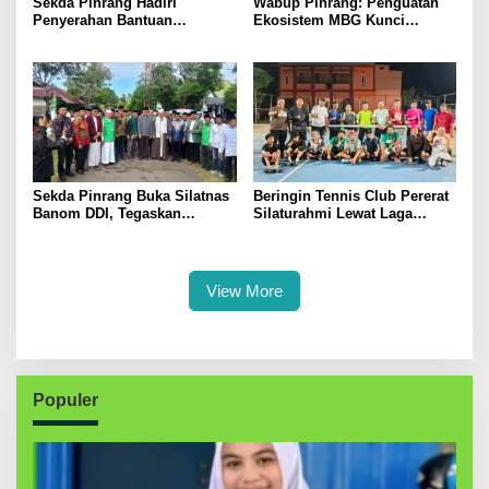
Sekda Pinrang Hadiri
Wabup Pinrang: Penguatan
Penyerahan Bantuan
Ekosistem MBG Kunci
Pertanian, Perkuat Komitmen
Menggerakkan Ekonomi
Dukung Swasembada Pangan
Kerakyatan
Sekda Pinrang Buka Silatnas
Beringin Tennis Club Pererat
Banom DDI, Tegaskan
Silaturahmi Lewat Laga
Pentingnya Ukhuwah dan
Persahabatan Bersama
Penguatan SDM Berakhlak
Petenis Parepare
View More
Populer