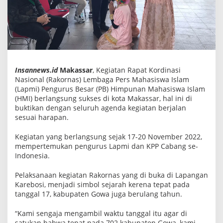
H
M
I
d
i
B
u
k
a
Insannews.id
Makassar
, Kegiatan Rapat Kordinasi
d
Nasional (Rakornas) Lembaga Pers Mahasiswa Islam
e
n
(Lapmi) Pengurus Besar (PB) Himpunan Mahasiswa Islam
g
(HMI) berlangsung sukses di kota Makassar, hal ini di
a
buktikan dengan seluruh agenda kegiatan berjalan
n
sesuai harapan.
K
e
g
Kegiatan yang berlangsung sejak 17-20 November 2022,
i
mempertemukan pengurus Lapmi dan KPP Cabang se-
a
t
Indonesia.
a
n
Pelaksanaan kegiatan Rakornas yang di buka di Lapangan
K
Karebosi, menjadi simbol sejarah kerena tepat pada
e
b
tanggal 17, kabupaten Gowa juga berulang tahun.
u
d
“Kami sengaja mengambil waktu tanggal itu agar di
a
y
satukan bahwa tepat pada 702 kabupaten Gowa, kami