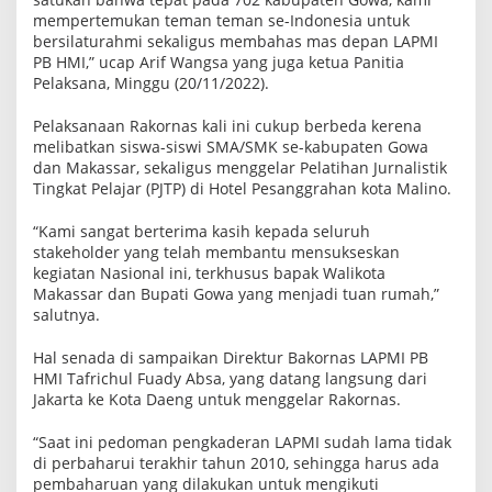
a
mempertemukan teman teman se-Indonesia untuk
a
bersilaturahmi sekaligus membahas mas depan LAPMI
n
PB HMI,” ucap Arif Wangsa yang juga ketua Panitia
Pelaksana, Minggu (20/11/2022).
Pelaksanaan Rakornas kali ini cukup berbeda kerena
melibatkan siswa-siswi SMA/SMK se-kabupaten Gowa
dan Makassar, sekaligus menggelar Pelatihan Jurnalistik
Tingkat Pelajar (PJTP) di Hotel Pesanggrahan kota Malino.
“Kami sangat berterima kasih kepada seluruh
stakeholder yang telah membantu mensukseskan
kegiatan Nasional ini, terkhusus bapak Walikota
Makassar dan Bupati Gowa yang menjadi tuan rumah,”
salutnya.
Hal senada di sampaikan Direktur Bakornas LAPMI PB
HMI Tafrichul Fuady Absa, yang datang langsung dari
Jakarta ke Kota Daeng untuk menggelar Rakornas.
“Saat ini pedoman pengkaderan LAPMI sudah lama tidak
di perbaharui terakhir tahun 2010, sehingga harus ada
pembaharuan yang dilakukan untuk mengikuti