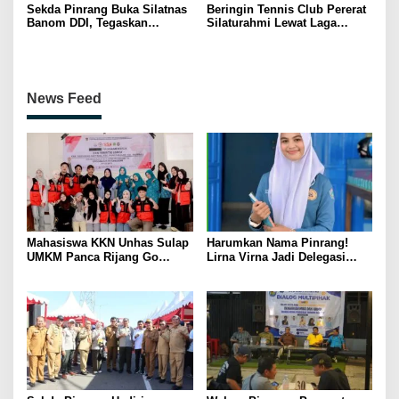
Sekda Pinrang Buka Silatnas
Beringin Tennis Club Pererat
Banom DDI, Tegaskan
Silaturahmi Lewat Laga
Pentingnya Ukhuwah dan
Persahabatan Bersama
Penguatan SDM Berakhlak
Petenis Parepare
News Feed
Mahasiswa KKN Unhas Sulap
Harumkan Nama Pinrang!
UMKM Panca Rijang Go
Lirna Virna Jadi Delegasi
Digital, Pelaku Usaha
Sulsel di Forum Pelajar
Antusias Ikuti Pelatihan
Indonesia 2026