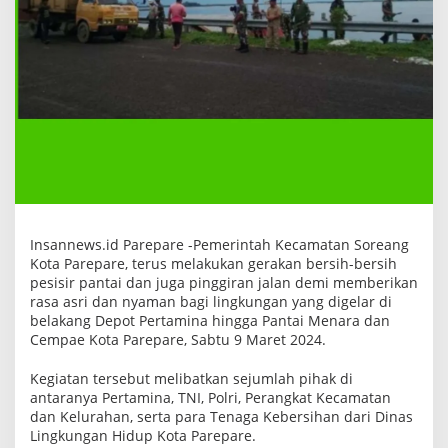
n
g
K
o
t
a
P
a
r
e
p
a
r
e
L
a
Insannews.id Parepare -Pemerintah Kecamatan Soreang
k
Kota Parepare, terus melakukan gerakan bersih-bersih
u
k
pesisir pantai dan juga pinggiran jalan demi memberikan
a
rasa asri dan nyaman bagi lingkungan yang digelar di
n
belakang Depot Pertamina hingga Pantai Menara dan
B
Cempae Kota Parepare, Sabtu 9 Maret 2024.
e
r
s
Kegiatan tersebut melibatkan sejumlah pihak di
i
antaranya Pertamina, TNI, Polri, Perangkat Kecamatan
h
b
dan Kelurahan, serta para Tenaga Kebersihan dari Dinas
e
Lingkungan Hidup Kota Parepare.
r