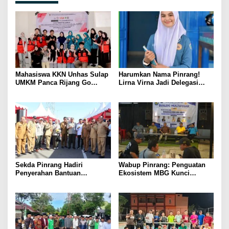
Mahasiswa KKN Unhas Sulap
Harumkan Nama Pinrang!
UMKM Panca Rijang Go
Lirna Virna Jadi Delegasi
Digital, Pelaku Usaha
Sulsel di Forum Pelajar
Antusias Ikuti Pelatihan
Indonesia 2026
Sekda Pinrang Hadiri
Wabup Pinrang: Penguatan
Penyerahan Bantuan
Ekosistem MBG Kunci
Pertanian, Perkuat Komitmen
Menggerakkan Ekonomi
Dukung Swasembada Pangan
Kerakyatan