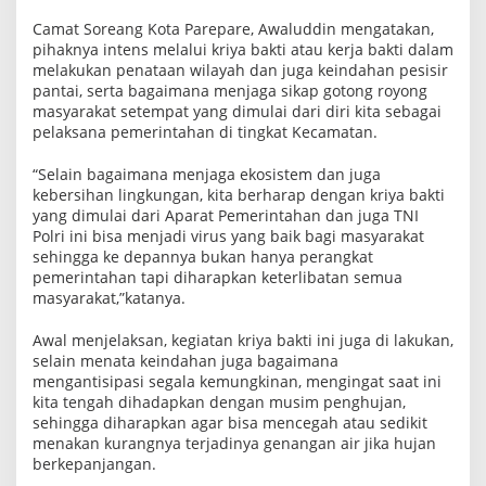
s
Camat Soreang Kota Parepare, Awaluddin mengatakan,
i
h
pihaknya intens melalui kriya bakti atau kerja bakti dalam
P
melakukan penataan wilayah dan juga keindahan pesisir
a
pantai, serta bagaimana menjaga sikap gotong royong
n
masyarakat setempat yang dimulai dari diri kita sebagai
t
a
pelaksana pemerintahan di tingkat Kecamatan.
i
“Selain bagaimana menjaga ekosistem dan juga
kebersihan lingkungan, kita berharap dengan kriya bakti
yang dimulai dari Aparat Pemerintahan dan juga TNI
Polri ini bisa menjadi virus yang baik bagi masyarakat
sehingga ke depannya bukan hanya perangkat
pemerintahan tapi diharapkan keterlibatan semua
masyarakat,”katanya.
Awal menjelaksan, kegiatan kriya bakti ini juga di lakukan,
selain menata keindahan juga bagaimana
mengantisipasi segala kemungkinan, mengingat saat ini
kita tengah dihadapkan dengan musim penghujan,
sehingga diharapkan agar bisa mencegah atau sedikit
menakan kurangnya terjadinya genangan air jika hujan
berkepanjangan.