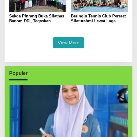
Sekda Pinrang Buka Silatnas
Beringin Tennis Club Pererat
Banom DDI, Tegaskan
Silaturahmi Lewat Laga
Pentingnya Ukhuwah dan
Persahabatan Bersama
Penguatan SDM Berakhlak
Petenis Parepare
View More
Populer