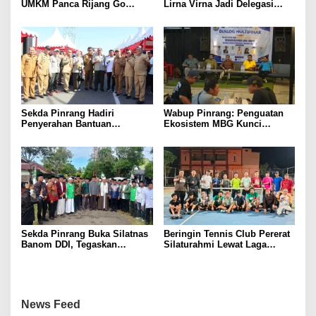
UMKM Panca Rijang Go
Lirna Virna Jadi Delegasi
Digital, Pelaku Usaha
Sulsel di Forum Pelajar
Antusias Ikuti Pelatihan
Indonesia 2026
Sekda Pinrang Hadiri
Wabup Pinrang: Penguatan
Penyerahan Bantuan
Ekosistem MBG Kunci
Pertanian, Perkuat Komitmen
Menggerakkan Ekonomi
Dukung Swasembada Pangan
Kerakyatan
Sekda Pinrang Buka Silatnas
Beringin Tennis Club Pererat
Banom DDI, Tegaskan
Silaturahmi Lewat Laga
Pentingnya Ukhuwah dan
Persahabatan Bersama
Penguatan SDM Berakhlak
Petenis Parepare
News Feed