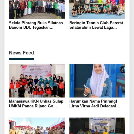
Sekda Pinrang Buka Silatnas
Beringin Tennis Club Pererat
Banom DDI, Tegaskan
Silaturahmi Lewat Laga
Pentingnya Ukhuwah dan
Persahabatan Bersama
Penguatan SDM Berakhlak
Petenis Parepare
News Feed
Mahasiswa KKN Unhas Sulap
Harumkan Nama Pinrang!
UMKM Panca Rijang Go
Lirna Virna Jadi Delegasi
Digital, Pelaku Usaha
Sulsel di Forum Pelajar
Antusias Ikuti Pelatihan
Indonesia 2026