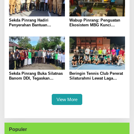
Sekda Pinrang Hadiri
Wabup Pinrang: Penguatan
Penyerahan Bantuan
Ekosistem MBG Kunci
Pertanian, Perkuat Komitmen
Menggerakkan Ekonomi
Dukung Swasembada Pangan
Kerakyatan
Sekda Pinrang Buka Silatnas
Beringin Tennis Club Pererat
Banom DDI, Tegaskan
Silaturahmi Lewat Laga
Pentingnya Ukhuwah dan
Persahabatan Bersama
Penguatan SDM Berakhlak
Petenis Parepare
View More
Populer