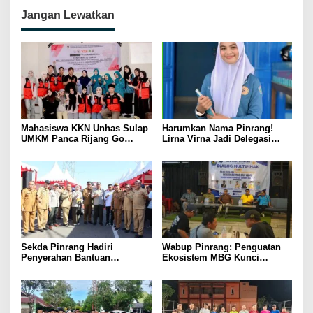
Jangan Lewatkan
Mahasiswa KKN Unhas Sulap
Harumkan Nama Pinrang!
UMKM Panca Rijang Go
Lirna Virna Jadi Delegasi
Digital, Pelaku Usaha
Sulsel di Forum Pelajar
Antusias Ikuti Pelatihan
Indonesia 2026
Sekda Pinrang Hadiri
Wabup Pinrang: Penguatan
Penyerahan Bantuan
Ekosistem MBG Kunci
Pertanian, Perkuat Komitmen
Menggerakkan Ekonomi
Dukung Swasembada Pangan
Kerakyatan