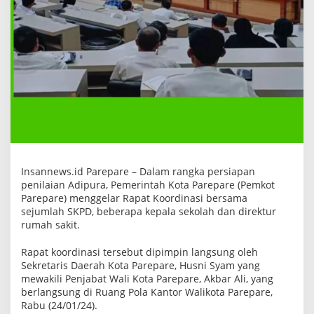
i
J
e
l
a
n
g
P
e
n
i
l
a
i
a
n
Insannews.id Parepare – Dalam rangka persiapan
A
penilaian Adipura, Pemerintah Kota Parepare (Pemkot
d
i
Parepare) menggelar Rapat Koordinasi bersama
p
sejumlah SKPD, beberapa kepala sekolah dan direktur
u
rumah sakit.
r
a
Rapat koordinasi tersebut dipimpin langsung oleh
Sekretaris Daerah Kota Parepare, Husni Syam yang
mewakili Penjabat Wali Kota Parepare, Akbar Ali, yang
berlangsung di Ruang Pola Kantor Walikota Parepare,
Rabu (24/01/24).