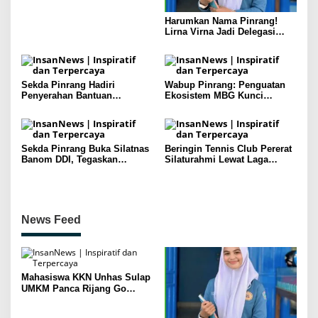
Harumkan Nama Pinrang!
Lirna Virna Jadi Delegasi
Sulsel di Forum Pelajar
Indonesia 2026
Sekda Pinrang Hadiri
Wabup Pinrang: Penguatan
Penyerahan Bantuan
Ekosistem MBG Kunci
Pertanian, Perkuat Komitmen
Menggerakkan Ekonomi
Dukung Swasembada Pangan
Kerakyatan
Sekda Pinrang Buka Silatnas
Beringin Tennis Club Pererat
Banom DDI, Tegaskan
Silaturahmi Lewat Laga
Pentingnya Ukhuwah dan
Persahabatan Bersama
Penguatan SDM Berakhlak
Petenis Parepare
News Feed
Mahasiswa KKN Unhas Sulap
UMKM Panca Rijang Go
Digital, Pelaku Usaha
Antusias Ikuti Pelatihan