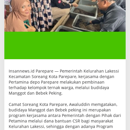
n
a
a
n
K
e
l
o
m
p
o
k
T
e
r
n
Insannews.id Parepare — Pemerintah Kelurahan Lakessi
a
Kecamatan Soreang Kota Parepare, kerjasama dengan
k
W
Pertamina depo Parepare melakukan pembinaan
a
terhadap kelompok ternak warga, melalui budidaya
r
Manggot dan Bebek Peking.
g
a
Camat Soreang Kota Parepare, Awaluddin memgatakan,
budidaya Manggot dan Bebek peking ini merupakan
program kerjasama antara Pemerintah dengan Pihak dari
Petamina melalui dana bantuan CSR bagi masyarakat
Kelurahan Lakessi, sehingga dengan adanya Program