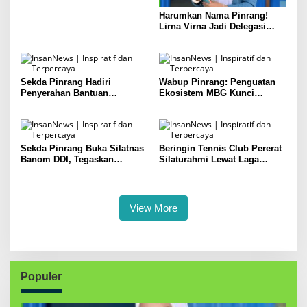
Harumkan Nama Pinrang!
Lirna Virna Jadi Delegasi
Sulsel di Forum Pelajar
Indonesia 2026
Sekda Pinrang Hadiri
Wabup Pinrang: Penguatan
Penyerahan Bantuan
Ekosistem MBG Kunci
Pertanian, Perkuat Komitmen
Menggerakkan Ekonomi
Dukung Swasembada Pangan
Kerakyatan
Sekda Pinrang Buka Silatnas
Beringin Tennis Club Pererat
Banom DDI, Tegaskan
Silaturahmi Lewat Laga
Pentingnya Ukhuwah dan
Persahabatan Bersama
Penguatan SDM Berakhlak
Petenis Parepare
View More
Populer