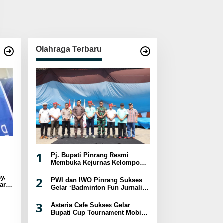
Olahraga Terbaru
1
Pj. Bupati Pinrang Resmi
Membuka Kejurnas Kelompok
Umur Panjat Tebing XVIII
y,
Tahun 2024
2
PWI dan IWO Pinrang Sukses
ar
Gelar ‘Badminton Fun Jurnalis
sat
2024
3
Asteria Cafe Sukses Gelar
Bupati Cup Tournament Mobile
Legend Berhadiah Puluhan