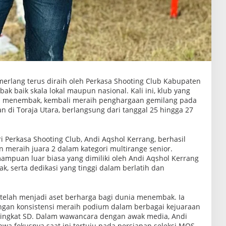
merlang terus diraih oleh Perkasa Shooting Club Kabupaten
k baik skala lokal maupun nasional. Kali ini, klub yang
ia menembak, kembali meraih penghargaan gemilang pada
di Toraja Utara, berlangsung dari tanggal 25 hingga 27
i Perkasa Shooting Club, Andi Aqshol Kerrang, berhasil
 meraih juara 2 dalam kategori multirange senior.
mpuan luar biasa yang dimiliki oleh Andi Aqshol Kerrang
 serta dedikasi yang tinggi dalam berlatih dan
, telah menjadi aset berharga bagi dunia menembak. Ia
ngan konsistensi meraih podium dalam berbagai kejuaraan
 tingkat SD. Dalam wawancara dengan awak media, Andi
a fokusnya saat ini tertuju pada persiapan seleksi MQS