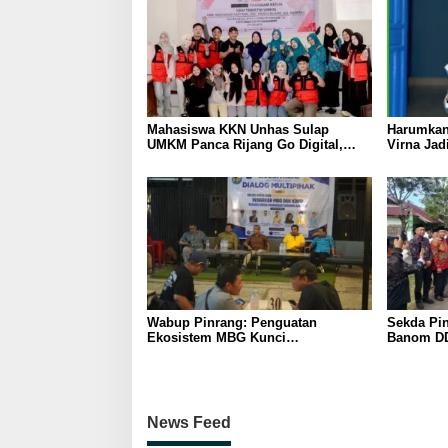
Mahasiswa KKN Unhas Sulap
Harumkan
UMKM Panca Rijang Go Digital,
Virna Jad
Pelaku Usaha Antusias Ikuti
Pelajar I
Pelatihan
Wabup Pinrang: Penguatan
Sekda Pin
Ekosistem MBG Kunci
Banom DD
Menggerakkan Ekonomi Kerakyatan
Ukhuwah 
Berakhlak
News Feed