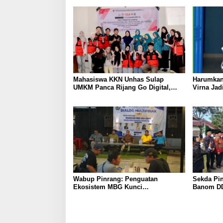
Mahasiswa KKN Unhas Sulap
Harumkan
UMKM Panca Rijang Go Digital,
Virna Jad
Pelaku Usaha Antusias Ikuti
Pelajar I
Pelatihan
Wabup Pinrang: Penguatan
Sekda Pin
Ekosistem MBG Kunci
Banom DD
Menggerakkan Ekonomi Kerakyatan
Ukhuwah 
Berakhlak