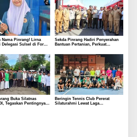
 Nama Pinrang! Lirna
Sekda Pinrang Hadiri Penyerahan
i Delegasi Sulsel di Forum
Bantuan Pertanian, Perkuat
ndonesia 2026
Komitmen Dukung Swasembada
Pangan
rang Buka Silatnas
Beringin Tennis Club Pererat
I, Tegaskan Pentingnya
Silaturahmi Lewat Laga
dan Penguatan SDM
Persahabatan Bersama Petenis
Parepare