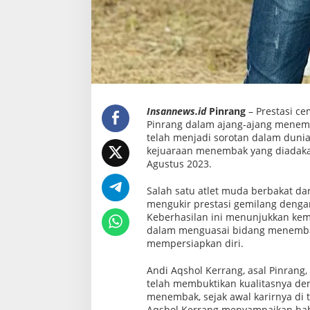
Insannews.id
Pinrang
– Prestasi ce
Pinrang dalam ajang-ajang menemba
telah menjadi sorotan dalam dun
kejuaraan menembak yang diadakan 
Agustus 2023.
Salah satu atlet muda berbakat dar
mengukir prestasi gemilang dengan
Keberhasilan ini menunjukkan kema
dalam menguasai bidang menembak,
mempersiapkan diri.
Andi Aqshol Kerrang, asal Pinrang
telah membuktikan kualitasnya de
menembak, sejak awal karirnya di
Aqshol Kerrang menyampaikan bahw