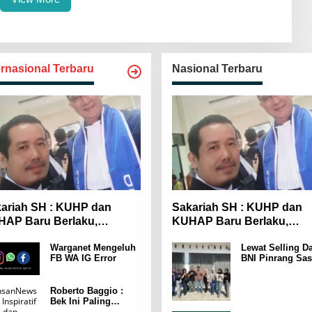
ernasional Terbaru
Nasional Terbaru
ariah SH : KUHP dan
Sakariah SH : KUHP dan
AP Baru Berlaku,
KUHAP Baru Berlaku,
yarakat Wajib Lebih
Masyarakat Wajib Lebih
Warganet Mengeluh
Lewat Selling Da
spada
Waspada
FB WA IG Error
BNI Pinrang Sas
Pasar hingga Pu
Pertokoan
Promosikan
Roberto Baggio :
Program Rejeki
Bek Ini Paling
wondr BNI 2025
Menakutkan Yang