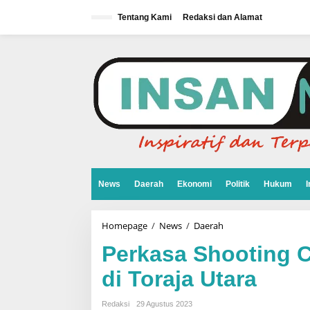
L
e
Tentang Kami
Redaksi dan Alamat
w
a
t
i
k
e
k
o
n
t
e
n
News
Daerah
Ekonomi
Politik
Hukum
I
Homepage
/
News
/
Daerah
P
e
r
Perkasa Shooting 
k
a
di Toraja Utara
s
a
S
Redaksi
29 Agustus 2023
h