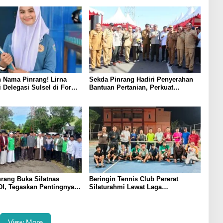
 Nama Pinrang! Lirna
Sekda Pinrang Hadiri Penyerahan
i Delegasi Sulsel di Forum
Bantuan Pertanian, Perkuat
ndonesia 2026
Komitmen Dukung Swasembada
Pangan
rang Buka Silatnas
Beringin Tennis Club Pererat
I, Tegaskan Pentingnya
Silaturahmi Lewat Laga
dan Penguatan SDM
Persahabatan Bersama Petenis
Parepare
View More