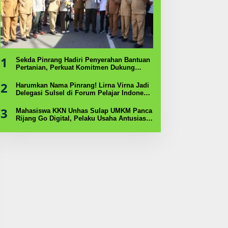
1
Sekda Pinrang Hadiri Penyerahan Bantuan
Pertanian, Perkuat Komitmen Dukung
Swasembada Pangan
2
Harumkan Nama Pinrang! Lirna Virna Jadi
Delegasi Sulsel di Forum Pelajar Indonesia
2026
3
Mahasiswa KKN Unhas Sulap UMKM Panca
Rijang Go Digital, Pelaku Usaha Antusias
Ikuti Pelatihan