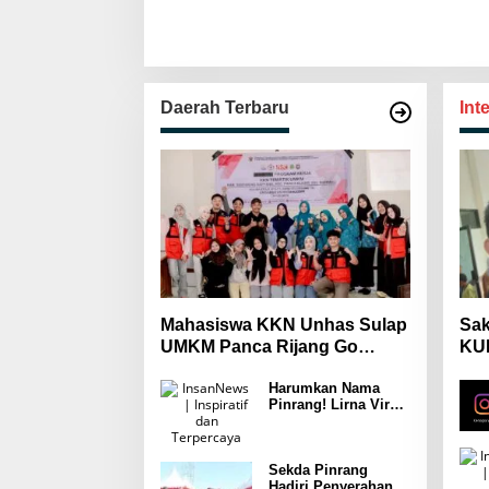
Daerah Terbaru
Int
Mahasiswa KKN Unhas Sulap
Sak
UMKM Panca Rijang Go
KUH
Digital, Pelaku Usaha
Mas
Harumkan Nama
Antusias Ikuti Pelatihan
Wa
Pinrang! Lirna Virna
Jadi Delegasi Sulsel
di Forum Pelajar
Indonesia 2026
Sekda Pinrang
Hadiri Penyerahan