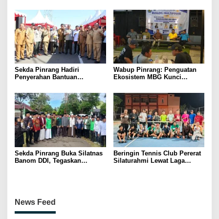
Digital, Pelaku Usaha
Sulsel di Forum Pelajar
Antusias Ikuti Pelatihan
Indonesia 2026
Sekda Pinrang Hadiri
Wabup Pinrang: Penguatan
Penyerahan Bantuan
Ekosistem MBG Kunci
Pertanian, Perkuat Komitmen
Menggerakkan Ekonomi
Dukung Swasembada Pangan
Kerakyatan
Sekda Pinrang Buka Silatnas
Beringin Tennis Club Pererat
Banom DDI, Tegaskan
Silaturahmi Lewat Laga
Pentingnya Ukhuwah dan
Persahabatan Bersama
Penguatan SDM Berakhlak
Petenis Parepare
News Feed