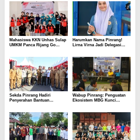
Mahasiswa KKN Unhas Sulap
Harumkan Nama Pinrang!
UMKM Panca Rijang Go
Lirna Virna Jadi Delegasi
Digital, Pelaku Usaha
Sulsel di Forum Pelajar
Antusias Ikuti Pelatihan
Indonesia 2026
Sekda Pinrang Hadiri
Wabup Pinrang: Penguatan
Penyerahan Bantuan
Ekosistem MBG Kunci
Pertanian, Perkuat Komitmen
Menggerakkan Ekonomi
Dukung Swasembada Pangan
Kerakyatan