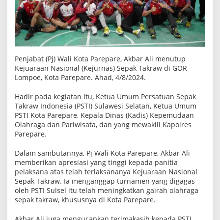
e
j
u
r
n
a
s
S
Penjabat (Pj) Wali Kota Parepare, Akbar Ali menutup
e
Kejuaraan Nasional (Kejurnas) Sepak Takraw di GOR
p
Lompoe, Kota Parepare. Ahad, 4/8/2024.
a
k
T
Hadir pada kegiatan itu, Ketua Umum Persatuan Sepak
a
Takraw Indonesia (PSTI) Sulawesi Selatan, Ketua Umum
k
PSTI Kota Parepare, Kepala Dinas (Kadis) Kepemudaan
r
a
Olahraga dan Pariwisata, dan yang mewakili Kapolres
w
Parepare.
Dalam sambutannya, Pj Wali Kota Parepare, Akbar Ali
memberikan apresiasi yang tinggi kepada panitia
pelaksana atas telah terlaksananya Kejuaraan Nasional
Sepak Takraw. Ia menganggap turnamen yang digagas
oleh PSTI Sulsel itu telah meningkatkan gairah olahraga
sepak takraw, khususnya di Kota Parepare.
Akbar Ali juga mengucapkan terimakasih kepada PSTI