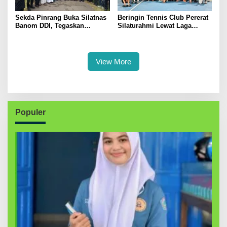
Sekda Pinrang Buka Silatnas
Beringin Tennis Club Pererat
Banom DDI, Tegaskan
Silaturahmi Lewat Laga
Pentingnya Ukhuwah dan
Persahabatan Bersama
Penguatan SDM Berakhlak
Petenis Parepare
View More
Populer