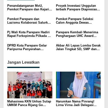
Penandatanganan MoU,
Proyek Investasi Unggulan
Pemkot Parepare dan Kejari
terbaik Parepare Diapresiasi
Perkuat Kerja Sama Bidang
di Ajang SSIC 2024
Hukum
Pemkot Parepare dan
Pemkot Parepare Seleksi
Lazismu Kolaborasi Salurkan
Calon Anggota Dewas
Bantuan Beasiswa Mentari
Perumda Air Minum Tirta
Karajae, Ini Hasilnya
Pj Wali Kota Parepare Hadiri
Parepare Kembali Menerima
Rapat Forkopimda Pilkada di
Penghargaan UHC Award
Kantor Gubenur Sulsel
Kategori Utama
DPRD Kota Parepare Gelar
Akbar Ali Lepas Lomba Gerak
Paripurna Penyerahan
Jalan Tingkat SD, SMP dan
Ranperda RPJDP 2025 – 2045
SMA
Jangan Lewatkan
Mahasiswa KKN Unhas Sulap
Harumkan Nama Pinrang!
UMKM Panca Rijang Go
Lirna Virna Jadi Delegasi