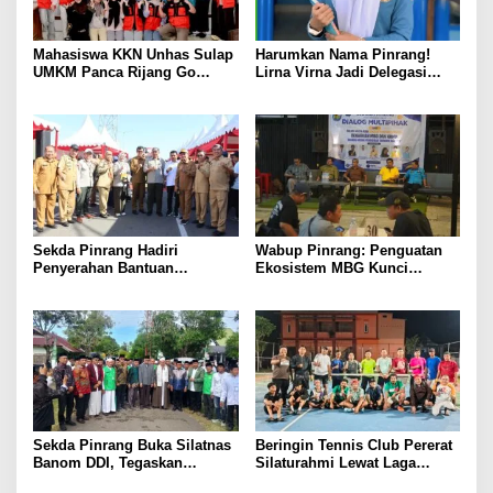
Mahasiswa KKN Unhas Sulap
Harumkan Nama Pinrang!
UMKM Panca Rijang Go
Lirna Virna Jadi Delegasi
Digital, Pelaku Usaha
Sulsel di Forum Pelajar
Antusias Ikuti Pelatihan
Indonesia 2026
Sekda Pinrang Hadiri
Wabup Pinrang: Penguatan
Penyerahan Bantuan
Ekosistem MBG Kunci
Pertanian, Perkuat Komitmen
Menggerakkan Ekonomi
Dukung Swasembada Pangan
Kerakyatan
Sekda Pinrang Buka Silatnas
Beringin Tennis Club Pererat
Banom DDI, Tegaskan
Silaturahmi Lewat Laga
Pentingnya Ukhuwah dan
Persahabatan Bersama