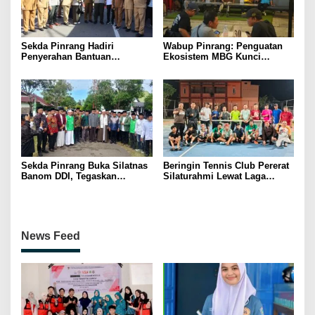
Sekda Pinrang Hadiri
Wabup Pinrang: Penguatan
Penyerahan Bantuan
Ekosistem MBG Kunci
Pertanian, Perkuat Komitmen
Menggerakkan Ekonomi
Dukung Swasembada Pangan
Kerakyatan
Sekda Pinrang Buka Silatnas
Beringin Tennis Club Pererat
Banom DDI, Tegaskan
Silaturahmi Lewat Laga
Pentingnya Ukhuwah dan
Persahabatan Bersama
Penguatan SDM Berakhlak
Petenis Parepare
News Feed