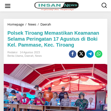
L
e
w
a
t
i
k
Homepage
/
News
/
Daerah
P
e
o
k
l
Polsek Tiroang Memastikan Keamanan
o
s
Selama Peringatan 17 Agustus di Boki
n
e
t
k
Kel. Pammase, Kec. Tiroang
e
T
n
i
Redaksi
14 Agustus 2023
r
Berita Utama
,
Daerah
,
News
o
a
n
g
M
e
m
a
s
t
i
k
a
n
K