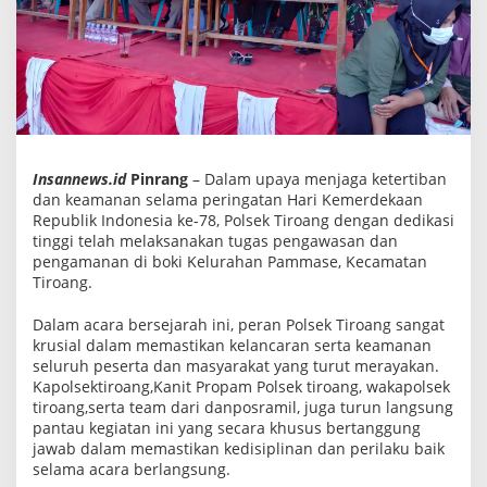
e
a
m
a
n
a
n
S
e
l
a
Insannews.id
Pinrang
– Dalam upaya menjaga ketertiban
m
dan keamanan selama peringatan Hari Kemerdekaan
a
Republik Indonesia ke-78, Polsek Tiroang dengan dedikasi
P
e
tinggi telah melaksanakan tugas pengawasan dan
r
pengamanan di boki Kelurahan Pammase, Kecamatan
i
Tiroang.
n
g
a
Dalam acara bersejarah ini, peran Polsek Tiroang sangat
t
krusial dalam memastikan kelancaran serta keamanan
a
seluruh peserta dan masyarakat yang turut merayakan.
n
Kapolsektiroang,Kanit Propam Polsek tiroang, wakapolsek
1
7
tiroang,serta team dari danposramil, juga turun langsung
A
pantau kegiatan ini yang secara khusus bertanggung
g
jawab dalam memastikan kedisiplinan dan perilaku baik
u
s
selama acara berlangsung.
t