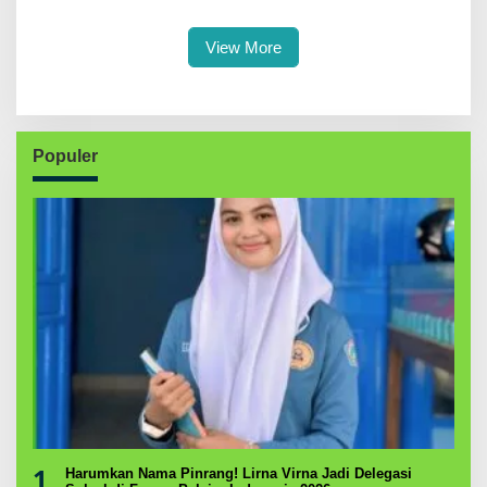
Penguatan SDM Berakhlak
Petenis Parepare
View More
Populer
1
Harumkan Nama Pinrang! Lirna Virna Jadi Delegasi