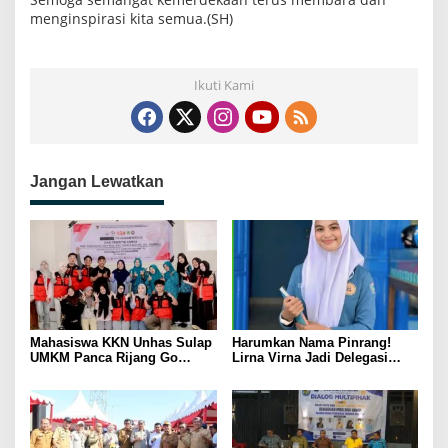
menginspirasi kita semua.(SH)
Ikuti Kami
Jangan Lewatkan
Mahasiswa KKN Unhas Sulap
Harumkan Nama Pinrang!
UMKM Panca Rijang Go
Lirna Virna Jadi Delegasi
Digital, Pelaku Usaha
Sulsel di Forum Pelajar
Antusias Ikuti Pelatihan
Indonesia 2026