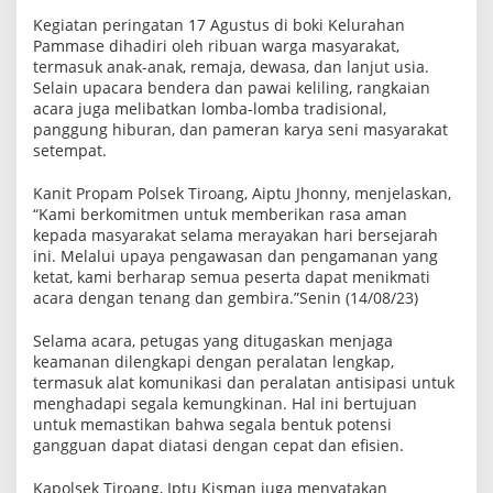
u
Kegiatan peringatan 17 Agustus di boki Kelurahan
s
Pammase dihadiri oleh ribuan warga masyarakat,
d
i
termasuk anak-anak, remaja, dewasa, dan lanjut usia.
B
Selain upacara bendera dan pawai keliling, rangkaian
o
acara juga melibatkan lomba-lomba tradisional,
k
panggung hiburan, dan pameran karya seni masyarakat
i
K
setempat.
e
l
Kanit Propam Polsek Tiroang, Aiptu Jhonny, menjelaskan,
.
P
“Kami berkomitmen untuk memberikan rasa aman
a
kepada masyarakat selama merayakan hari bersejarah
m
ini. Melalui upaya pengawasan dan pengamanan yang
m
ketat, kami berharap semua peserta dapat menikmati
a
s
acara dengan tenang dan gembira.”Senin (14/08/23)
e
,
Selama acara, petugas yang ditugaskan menjaga
K
e
keamanan dilengkapi dengan peralatan lengkap,
c
termasuk alat komunikasi dan peralatan antisipasi untuk
.
menghadapi segala kemungkinan. Hal ini bertujuan
T
untuk memastikan bahwa segala bentuk potensi
i
r
gangguan dapat diatasi dengan cepat dan efisien.
o
a
Kapolsek Tiroang, Iptu Kisman juga menyatakan
n