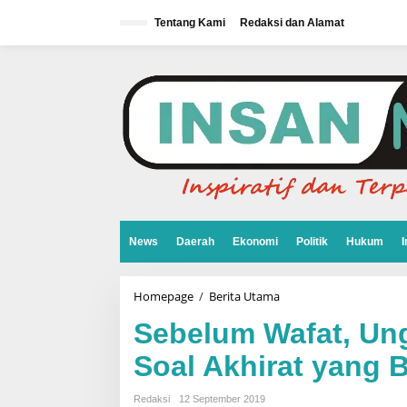
L
e
Tentang Kami
Redaksi dan Alamat
w
a
t
i
k
e
k
o
n
t
e
n
News
Daerah
Ekonomi
Politik
Hukum
I
Homepage
/
Berita Utama
S
e
b
Sebelum Wafat, Ung
e
l
Soal Akhirat yang 
u
m
W
Redaksi
12 September 2019
a