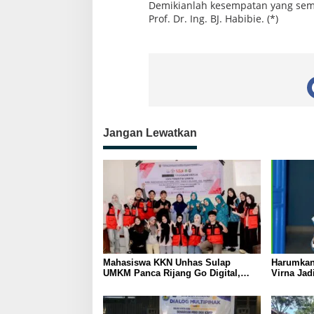
Demikianlah kesempatan yang sempa
Prof. Dr. Ing. BJ. Habibie. (*)
Jangan Lewatkan
Mahasiswa KKN Unhas Sulap
Harumkan
UMKM Panca Rijang Go Digital,
Virna Jad
Pelaku Usaha Antusias Ikuti
Pelajar I
Pelatihan