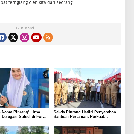
t terngiang oleh kita dari seorang
Ikuti Kami
 Nama Pinrang! Lirna
Sekda Pinrang Hadiri Penyerahan
i Delegasi Sulsel di Forum
Bantuan Pertanian, Perkuat
ndonesia 2026
Komitmen Dukung Swasembada
Pangan