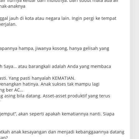
air liurnya keluar dari mulutnya. Dari sudut mata ada air
anak-anaknya
gal jauh di kota atau negara lain. Ingin pergi ke tempat
erjalan.
atapannya hampa, jiwanya kosong, hanya gelisah yang
dalah Saya… atau barangkali adalah Anda yang membaca
sti. Yang pasti hanyalah KEMATIAN.
enangkan hatinya. Anak sukses tak mampu lagi
ng ber AC…
 asing bila datang. Asset-asset produktif yang terus
?
njemput”, akan seperti apakah kematiannya nanti. Siapa
atkah anak kesayangan dan menjadi kebanggaannya datang
kan?