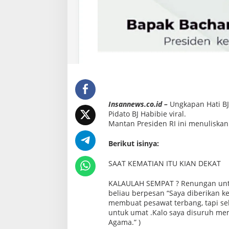
A
k
h
i
r
a
t
y
a
n
g
B
i
k
Insannews.
co.id
–
Ungkapan Hati BJ 
i
Pidato BJ Habibie viral.
n
M
Mantan Presiden RI ini menuliskan
e
r
Berikut isinya:
i
n
d
SAAT KEMATIAN ITU KIAN DEKAT
i
n
KALAULAH SEMPAT ? Renungan untuk k
g
beliau berpesan “Saya diberikan k
membuat pesawat terbang, tapi se
untuk umat .Kalo saya disuruh me
Agama.” )