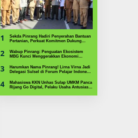
1
Sekda Pinrang Hadiri Penyerahan Bantuan
Pertanian, Perkuat Komitmen Dukung
Swasembada Pangan
2
Wabup Pinrang: Penguatan Ekosistem
MBG Kunci Menggerakkan Ekonomi
Kerakyatan
3
Harumkan Nama Pinrang! Lirna Virna Jadi
Delegasi Sulsel di Forum Pelajar Indonesia
2026
4
Mahasiswa KKN Unhas Sulap UMKM Panca
Rijang Go Digital, Pelaku Usaha Antusias
Ikuti Pelatihan