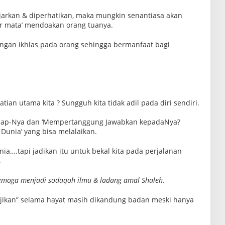
jarkan & diperhatikan, maka mungkin senantiasa akan
ir mata’ mendoakan orang tuanya.
gan ikhlas pada orang sehingga bermanfaat bagi
ian utama kita ? Sungguh kita tidak adil pada diri sendiri.
adap-Nya dan ‘Mempertanggung Jawabkan kepadaNya?
Dunia’ yang bisa melalaikan.
nia….tapi jadikan itu untuk bekal kita pada perjalanan
.
semoga menjadi sodaqoh ilmu & ladang amal Shaleh.
ajikan” selama hayat masih dikandung badan meski hanya