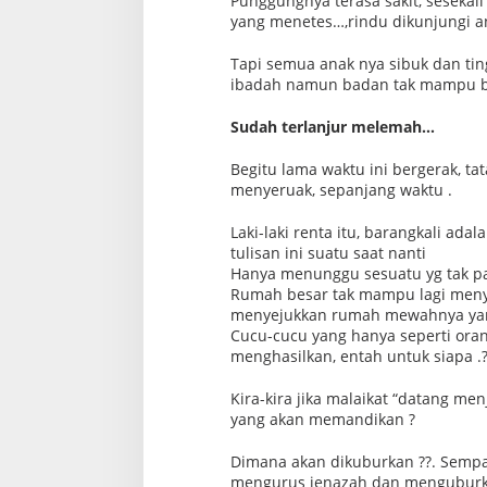
Punggungnya terasa sakit, sesekali 
yang menetes…,rindu dikunjungi 
Tapi semua anak nya sibuk dan ting
ibadah namun badan tak mampu b
Sudah terlanjur melemah…
Begitu lama waktu ini bergerak, t
menyeruak, sepanjang waktu .
Laki-laki renta itu, barangkali a
tulisan ini suatu saat nanti
Hanya menunggu sesuatu yg tak pa
Rumah besar tak mampu lagi meny
menyejukkan rumah mewahnya ya
Cucu-cucu yang hanya seperti orang
menghasilkan, entah untuk siapa .
Kira-kira jika malaikat “datang me
yang akan memandikan ?
Dimana akan dikuburkan ??. Semp
mengurus jenazah dan mengubur