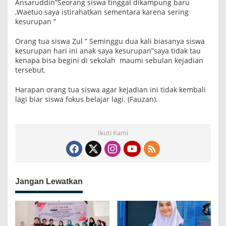
Ansaruddin”Seorang siswa tinggal dikampung baru
a
,Waetuo saya istirahatkan sementara karena sering
r
kesurupan ”
T
e
r
Orang tua siswa Zul ” Seminggu dua kali biasanya siswa
h
kesurupan hari ini anak saya kesurupan”saya tidak tau
a
m
kenapa bisa begini di sekolah maumi sebulan kejadian
b
tersebut.
a
t
Harapan orang tua siswa agar kejadian ini tidak kembali
lagi biar siswa fokus belajar lagi. (Fauzan).
Ikuti Kami
Jangan Lewatkan