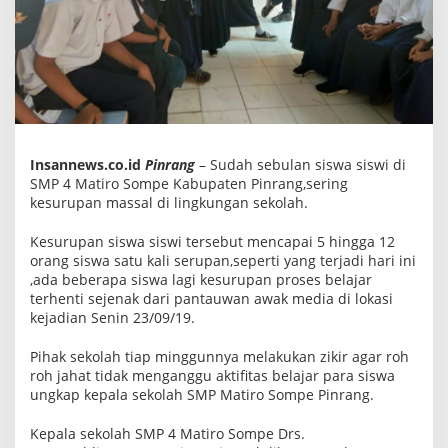
w
a
S
m
p
4
M
a
t
i
r
Insannews.co.id
Pinrang
– Sudah sebulan siswa siswi di
o
SMP 4 Matiro Sompe Kabupaten Pinrang,sering
S
kesurupan massal di lingkungan sekolah.
o
m
p
Kesurupan siswa siswi tersebut mencapai 5 hingga 12
e
orang siswa satu kali serupan,seperti yang terjadi hari ini
P
,ada beberapa siswa lagi kesurupan proses belajar
i
n
terhenti sejenak dari pantauwan awak media di lokasi
r
kejadian Senin 23/09/19.
a
n
g
Pihak sekolah tiap minggunnya melakukan zikir agar roh
,
roh jahat tidak menganggu aktifitas belajar para siswa
B
ungkap kepala sekolah SMP Matiro Sompe Pinrang.
e
l
a
Kepala sekolah SMP 4 Matiro Sompe Drs.
j