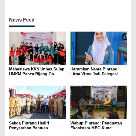
Penguatan SDM Berakhlak
Petenis Parepare
News Feed
Mahasiswa KKN Unhas Sulap
Harumkan Nama Pinrang!
UMKM Panca Rijang Go
Lirna Virna Jadi Delegasi
Digital, Pelaku Usaha
Sulsel di Forum Pelajar
Antusias Ikuti Pelatihan
Indonesia 2026
Sekda Pinrang Hadiri
Wabup Pinrang: Penguatan
Penyerahan Bantuan
Ekosistem MBG Kunci
Pertanian, Perkuat Komitmen
Menggerakkan Ekonomi