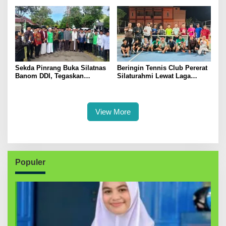
Dukung Swasembada Pangan
Kerakyatan
Sekda Pinrang Buka Silatnas
Beringin Tennis Club Pererat
Banom DDI, Tegaskan
Silaturahmi Lewat Laga
Pentingnya Ukhuwah dan
Persahabatan Bersama
Penguatan SDM Berakhlak
Petenis Parepare
View More
Populer