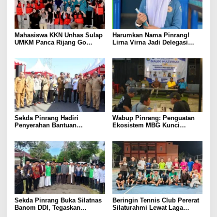
Mahasiswa KKN Unhas Sulap
Harumkan Nama Pinrang!
UMKM Panca Rijang Go
Lirna Virna Jadi Delegasi
Digital, Pelaku Usaha
Sulsel di Forum Pelajar
Antusias Ikuti Pelatihan
Indonesia 2026
Sekda Pinrang Hadiri
Wabup Pinrang: Penguatan
Penyerahan Bantuan
Ekosistem MBG Kunci
Pertanian, Perkuat Komitmen
Menggerakkan Ekonomi
Dukung Swasembada Pangan
Kerakyatan
Sekda Pinrang Buka Silatnas
Beringin Tennis Club Pererat
Banom DDI, Tegaskan
Silaturahmi Lewat Laga
Pentingnya Ukhuwah dan
Persahabatan Bersama