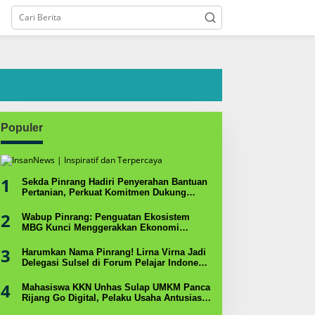
Populer
1
Sekda Pinrang Hadiri Penyerahan Bantuan
Pertanian, Perkuat Komitmen Dukung
Swasembada Pangan
2
Wabup Pinrang: Penguatan Ekosistem
MBG Kunci Menggerakkan Ekonomi
Kerakyatan
3
Harumkan Nama Pinrang! Lirna Virna Jadi
Delegasi Sulsel di Forum Pelajar Indonesia
2026
4
Mahasiswa KKN Unhas Sulap UMKM Panca
Rijang Go Digital, Pelaku Usaha Antusias
Ikuti Pelatihan