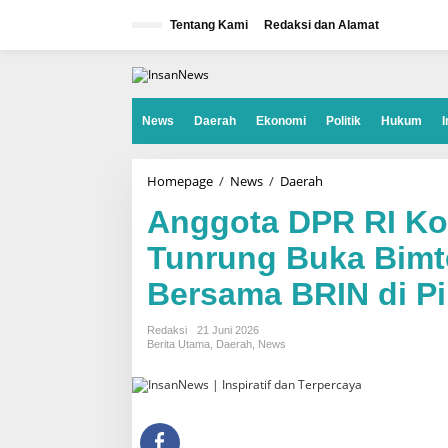
L
e
Tentang Kami
Redaksi dan Alamat
w
a
t
i
k
e
News
Daerah
Ekonomi
Politik
Hukum
I
k
o
n
t
Homepage
/
News
/
Daerah
A
e
n
n
g
Anggota DPR RI Kom
g
o
Tunrung Buka Bimt
t
a
Bersama BRIN di P
D
P
R
R
Redaksi
21 Juni 2026
I
Berita Utama
,
Daerah
,
News
K
o
m
i
s
i