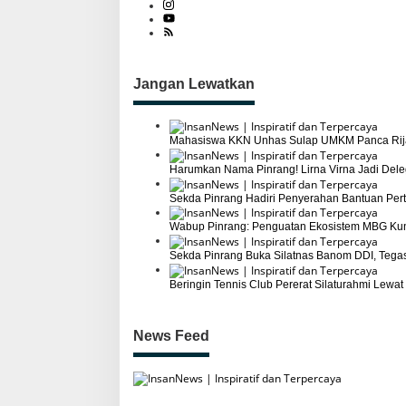
n
g
Jangan Lewatkan
Mahasiswa KKN Unhas Sulap UMKM Panca Rijang 
Harumkan Nama Pinrang! Lirna Virna Jadi Deleg
Sekda Pinrang Hadiri Penyerahan Bantuan Pe
Wabup Pinrang: Penguatan Ekosistem MBG Ku
Sekda Pinrang Buka Silatnas Banom DDI, Teg
Beringin Tennis Club Pererat Silaturahmi Lew
News Feed