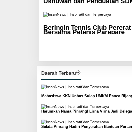
Ukhuwah dan Penguatan SDM
Beringin Tennis Club Perera
Bersama Petenis Parepare
Daerah Terbaru
Mahasiswa KKN Unhas Sulap UMKM Panca Rijang Go
Harumkan Nama Pinrang! Lirna Virna Jadi Delegas
Sekda Pinrang Hadiri Penyerahan Bantuan Pert