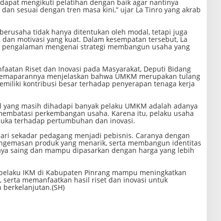
n dapat mengikuti pelatihan dengan baik agar nantinya
an sesuai dengan tren masa kini,” ujar La Tinro yang akrab
rusaha tidak hanya ditentukan oleh modal, tetapi juga
s, dan motivasi yang kuat. Dalam kesempatan tersebut, La
an pengalaman mengenai strategi membangun usaha yang
faatan Riset dan Inovasi pada Masyarakat, Deputi Bidang
m pemaparannya menjelaskan bahwa UMKM merupakan tulang
iliki kontribusi besar terhadap penyerapan tenaga kerja
l yang masih dihadapi banyak pelaku UMKM adalah adanya
 membatasi perkembangan usaha. Karena itu, pelaku usaha
rbuka terhadap pertumbuhan dan inovasi.
ari sekadar pedagang menjadi pebisnis. Caranya dengan
pengemasan produk yang menarik, serta membangun identitas
aya saing dan mampu dipasarkan dengan harga yang lebih
ra pelaku IKM di Kabupaten Pinrang mampu meningkatkan
 serta memanfaatkan hasil riset dan inovasi untuk
berkelanjutan.(SH)