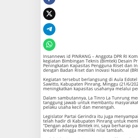
X
L
a
T
i
n
r
o
L
a
T
u
Insannews id PINRANG – Anggota DPR RI Komis
n
kegiatan Bimbingan Teknis (Bimtek) Desain P
r
Peningkatan Kapasitas Pengguna Riset dan In
u
dengan Badan Riset dan Inovasi Nasional (BRI
n
g
Kegiatan tersebut berlangsung di Aula Edote
B
Sawitto, Kabupaten Pinrang, Minggu (21/6/2026
u
meningkatkan kapasitas usahanya melalui pem
k
a
Dalam sambutannya, La Tinro La Tunrung mene
B
tanggung jawab untuk membantu masyarakat,
i
pelaku usaha kecil dan menengah.
m
t
Legislator Partai Gerindra itu juga menyamp
e
telah hadir di Kabupaten Pinrang untuk mem
k
“Dengan adanya Bimtek ini, saya berharap p
D
kreatif sehingga memiliki nilai tambah.
e
s