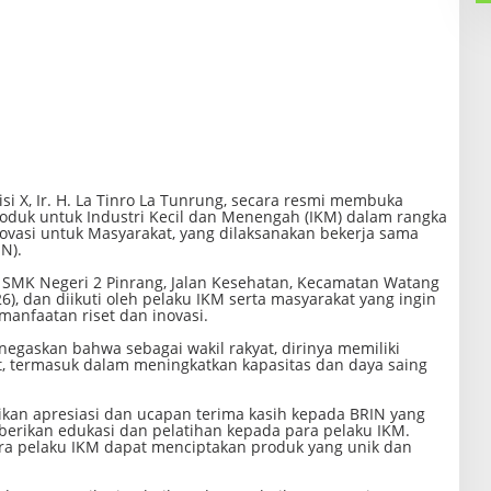
i X, Ir. H. La Tinro La Tunrung, secara resmi membuka
roduk untuk Industri Kecil dan Menengah (IKM) dalam rangka
ovasi untuk Masyarakat, yang dilaksanakan bekerja sama
N).
l SMK Negeri 2 Pinrang, Jalan Kesehatan, Kecamatan Watang
), dan diikuti oleh pelaku IKM serta masyarakat yang ingin
anfaatan riset dan inovasi.
gaskan bahwa sebagai wakil rakyat, dirinya memiliki
 termasuk dalam meningkatkan kapasitas dan daya saing
aikan apresiasi dan ucapan terima kasih kepada BRIN yang
berikan edukasi dan pelatihan kepada para pelaku IKM.
ara pelaku IKM dapat menciptakan produk yang unik dan