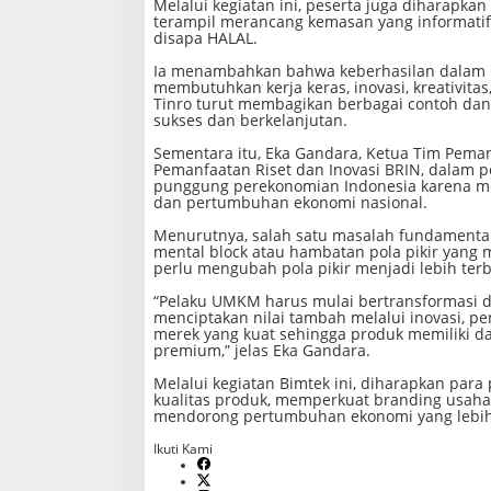
Melalui kegiatan ini, peserta juga diharapka
a
terampil merancang kemasan yang informatif d
i
disapa HALAL.
n
P
Ia menambahkan bahwa keberhasilan dalam be
r
membutuhkan kerja keras, inovasi, kreativita
o
Tinro turut membagikan berbagai contoh d
d
sukses dan berkelanjutan.
u
k
Sementara itu, Eka Gandara, Ketua Tim Peman
I
Pemanfaatan Riset dan Inovasi BRIN, dala
K
punggung perekonomian Indonesia karena mem
M
dan pertumbuhan ekonomi nasional.
B
e
Menurutnya, salah satu masalah fundamenta
r
mental block atau hambatan pola pikir yang
s
perlu mengubah pola pikir menjadi lebih te
a
m
“Pelaku UMKM harus mulai bertransformasi d
a
menciptakan nilai tambah melalui inovasi, 
B
merek yang kuat sehingga produk memiliki d
R
premium,” jelas Eka Gandara.
I
N
Melalui kegiatan Bimtek ini, diharapkan pa
d
kualitas produk, memperkuat branding usaha,
i
mendorong pertumbuhan ekonomi yang lebih 
P
i
Ikuti Kami
n
r
a