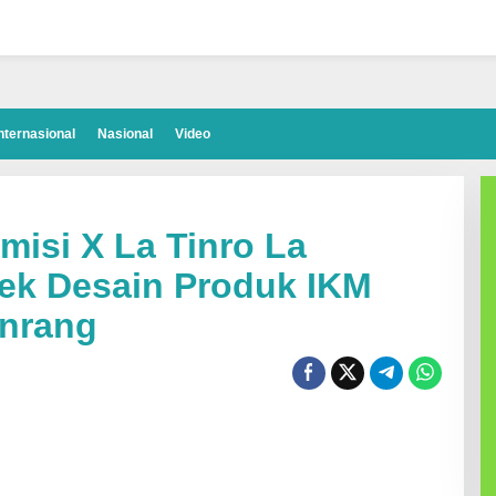
nternasional
Nasional
Video
isi X La Tinro La
ek Desain Produk IKM
inrang