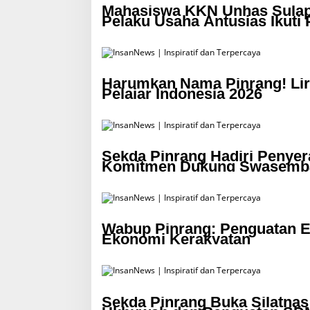
Mahasiswa KKN Unhas Sulap 
Pelaku Usaha Antusias Ikuti 
Harumkan Nama Pinrang! Lirn
Pelajar Indonesia 2026
Sekda Pinrang Hadiri Penyer
Komitmen Dukung Swasemb
Wabup Pinrang: Penguatan 
Ekonomi Kerakyatan
Sekda Pinrang Buka Silatna