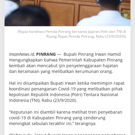
P
i
n
r
a
n
g
(Rapat kordinasi Pemda Pinrang bersama Jajaran Polri dan TNI di
L
Ruang Rapat Pemda Pinrang, Rabu (23/9/2020))
a
r
a
n
InsanNews.id
,
PINRANG
— Bupati Pinrang Irwan Hamid
g
mengungkapkan bahwa Pemerintah Kabupaten Pinrang
P
kembali akan mencabut ijin penyelenggaraan hajatan
e
s
dan keramaian yang melibatkan kerumunan orang.
t
a
Hal ini disampaikan Bupati Irwan ketika memimpin rapat
L
koordinasi penanganan Covid-19 yang melibatkan pihak
i
b
kepolisian Republik Indonesia (Polri) Tentara Nasional
a
Indonesia (TNI), Rabu (23/9/2020).
t
k
a
“Keputusan ini diambil karena melihat tren penyebaran
n
covid-19 di Kabupaten Pinrang yang cenderung
K
meningkat sebulan terakhir ini,” terangnya
e
r
u