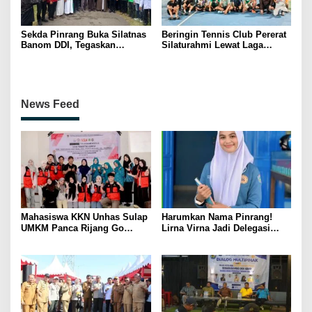
Sekda Pinrang Buka Silatnas
Beringin Tennis Club Pererat
Banom DDI, Tegaskan
Silaturahmi Lewat Laga
Pentingnya Ukhuwah dan
Persahabatan Bersama
Penguatan SDM Berakhlak
Petenis Parepare
News Feed
Mahasiswa KKN Unhas Sulap
Harumkan Nama Pinrang!
UMKM Panca Rijang Go
Lirna Virna Jadi Delegasi
Digital, Pelaku Usaha
Sulsel di Forum Pelajar
Antusias Ikuti Pelatihan
Indonesia 2026