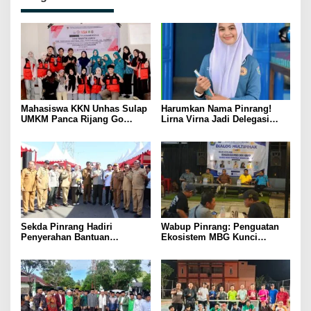
Mahasiswa KKN Unhas Sulap
Harumkan Nama Pinrang!
UMKM Panca Rijang Go
Lirna Virna Jadi Delegasi
Digital, Pelaku Usaha
Sulsel di Forum Pelajar
Antusias Ikuti Pelatihan
Indonesia 2026
Sekda Pinrang Hadiri
Wabup Pinrang: Penguatan
Penyerahan Bantuan
Ekosistem MBG Kunci
Pertanian, Perkuat Komitmen
Menggerakkan Ekonomi
Dukung Swasembada Pangan
Kerakyatan