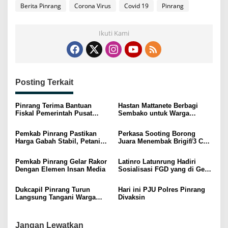
Berita Pinrang
Corona Virus
Covid 19
Pinrang
Ikuti Kami
Posting Terkait
Pinrang Terima Bantuan
Hastan Mattanete Berbagi
Fiskal Pemerintah Pusat
Sembako untuk Warga
Berkat Keberhasilan Tekan
Kurang Mampu di HUT ke-61
Angka Stunting
Partai Golkar
Pemkab Pinrang Pastikan
Perkasa Sooting Borong
Harga Gabah Stabil, Petani
Juara Menembak Brigif/3 Cup
Tidak Dirugikan
di Maros
Pemkab Pinrang Gelar Rakor
Latinro Latunrung Hadiri
Dengan Elemen Insan Media
Sosialisasi FGD yang di Gelar
IFG Life
Dukcapil Pinrang Turun
Hari ini PJU Polres Pinrang
Langsung Tangani Warga
Divaksin
Terkendala Administrasi
Berkas Untuk Berobat
Jangan Lewatkan