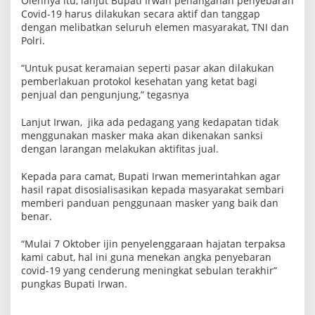
Olehnya itu, lanjut Bupati Irwan penanganan penyebaran
m
Covid-19 harus dilakukan secara aktif dan tanggap
u
dengan melibatkan seluruh elemen masyarakat, TNI dan
n
Polri.
a
n
O
“Untuk pusat keramaian seperti pasar akan dilakukan
r
pemberlakuan protokol kesehatan yang ketat bagi
a
n
penjual dan pengunjung,” tegasnya
g
u
Lanjut Irwan, jika ada pedagang yang kedapatan tidak
menggunakan masker maka akan dikenakan sanksi
dengan larangan melakukan aktifitas jual.
Kepada para camat, Bupati Irwan memerintahkan agar
hasil rapat disosialisasikan kepada masyarakat sembari
memberi panduan penggunaan masker yang baik dan
benar.
“Mulai 7 Oktober ijin penyelenggaraan hajatan terpaksa
kami cabut, hal ini guna menekan angka penyebaran
covid-19 yang cenderung meningkat sebulan terakhir”
pungkas Bupati Irwan.