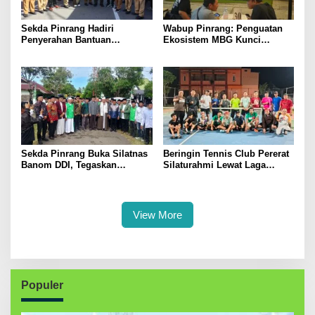
Sekda Pinrang Hadiri
Wabup Pinrang: Penguatan
Penyerahan Bantuan
Ekosistem MBG Kunci
Pertanian, Perkuat Komitmen
Menggerakkan Ekonomi
Dukung Swasembada Pangan
Kerakyatan
Sekda Pinrang Buka Silatnas
Beringin Tennis Club Pererat
Banom DDI, Tegaskan
Silaturahmi Lewat Laga
Pentingnya Ukhuwah dan
Persahabatan Bersama
Penguatan SDM Berakhlak
Petenis Parepare
View More
Populer