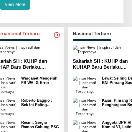
View More
ernasional Terbaru
Nasional Terbaru
ariah SH : KUHP dan
Sakariah SH : KUHP dan
AP Baru Berlaku,
KUHAP Baru Berlaku,
yarakat Wajib Lebih
Masyarakat Wajib Lebih
Warganet Mengeluh
Lewat Selling Da
spada
Waspada
FB WA IG Error
BNI Pinrang Sas
Pasar hingga Pu
Pertokoan
Promosikan
Roberto Baggio :
Program Rejeki
Kajari Pinrang R
Bek Ini Paling
wondr BNI 2025
Penghargaan Be
Menakutkan Yang
Leader Indonesi
Pernah Dia Lawan
Awards 2025
Punya Kekuatan
Setara 15 Pemain
Resmi, Sergio
Anggota DPR RI
Ramos Gabung PSG
Komisi VI, Latin
Latunrung Gelar