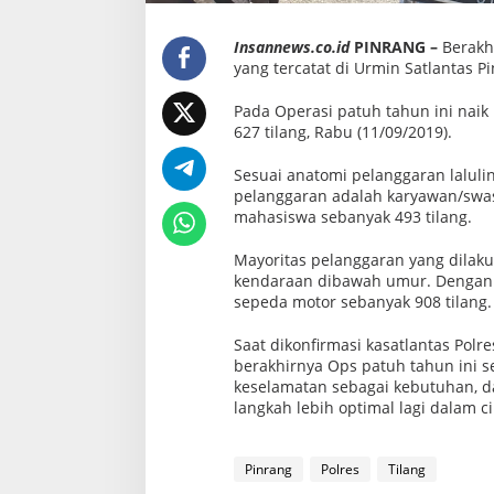
0
T
i
Insannews.co.id
PINRANG –
Berakh
l
a
yang tercatat di Urmin Satlantas P
n
g
Pada Operasi patuh tahun ini naik 
627 tilang, Rabu (11/09/2019).
Sesuai anatomi pelanggaran laluli
pelanggaran adalah karyawan/swast
mahasiswa sebanyak 493 tilang.
Mayoritas pelanggaran yang dilak
kendaraan dibawah umur. Dengan k
sepeda motor sebanyak 908 tilang.
Saat dikonfirmasi kasatlantas Polr
berakhirnya Ops patuh tahun ini 
keselamatan sebagai kebutuhan, d
langkah lebih optimal lagi dalam cip
Pinrang
Polres
Tilang