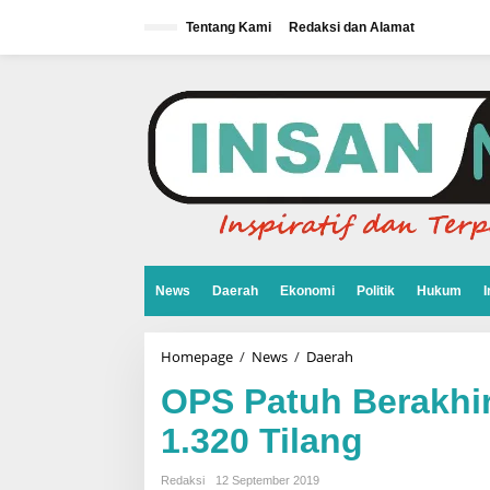
L
e
Tentang Kami
Redaksi dan Alamat
w
a
t
i
k
e
k
o
n
t
e
n
News
Daerah
Ekonomi
Politik
Hukum
I
Homepage
/
News
/
Daerah
O
P
S
OPS Patuh Berakhir
P
a
1.320 Tilang
t
u
h
Redaksi
12 September 2019
B