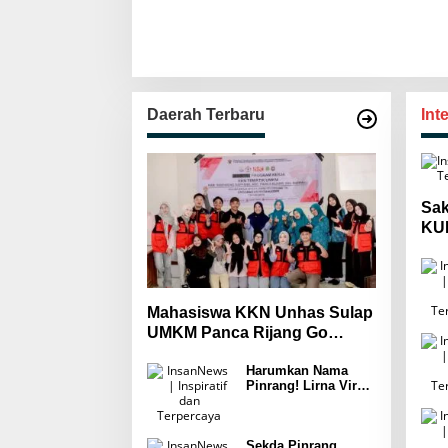
Daerah Terbaru
Int
Sak
KUH
Mas
Wa
Mahasiswa KKN Unhas Sulap
UMKM Panca Rijang Go
Digital, Pelaku Usaha
Harumkan Nama
Antusias Ikuti Pelatihan
Pinrang! Lirna Virna
Jadi Delegasi Sulsel
di Forum Pelajar
Indonesia 2026
Sekda Pinrang