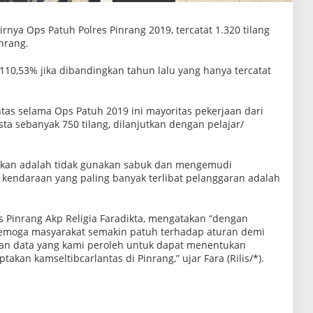
irnya Ops Patuh Polres Pinrang 2019, tercatat 1.320 tilang
inrang.
110,53% jika dibandingkan tahun lalu yang hanya tercatat
ntas selama Ops Patuh 2019 ini mayoritas pekerjaan dari
a sebanyak 750 tilang, dilanjutkan dengan pelajar/
ukan adalah tidak gunakan sabuk dan mengemudi
endaraan yang paling banyak terlibat pelanggaran adalah
es Pinrang Akp Religia Faradikta, mengatakan “dengan
semoga masyarakat semakin patuh terhadap aturan demi
an data yang kami peroleh untuk dapat menentukan
takan kamseltibcarlantas di Pinrang,” ujar Fara (Rilis/*).