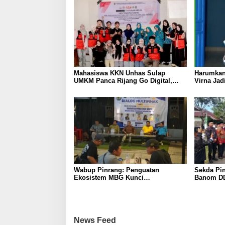
Mahasiswa KKN Unhas Sulap
Harumkan
UMKM Panca Rijang Go Digital,
Virna Jad
Pelaku Usaha Antusias Ikuti
Pelajar I
Pelatihan
Wabup Pinrang: Penguatan
Sekda Pin
Ekosistem MBG Kunci
Banom DD
Menggerakkan Ekonomi Kerakyatan
Ukhuwah 
Berakhlak
News Feed