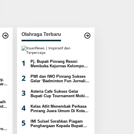
Olahraga Terbaru
1
Pj. Bupati Pinrang Resmi
Membuka Kejurnas Kelompok
Umur Panjat Tebing XVIII
Tahun 2024
2
PWI dan IWO Pinrang Sukses
y,
Gelar ‘Badminton Fun Jurnalis
ar
2024
sat
3
Asteria Cafe Sukses Gelar
Bupati Cup Tournament Mobile
Legend Berhadiah Puluhan
aih
Juta
4
st
Kelas Atlit Menembak Perkasa
a
Pinrang Juara Umum Di Kota
Palopo
5
IMI Sulsel Serahkan Piagam
Penghargaan Kepada Bupati
ro
Pinrang