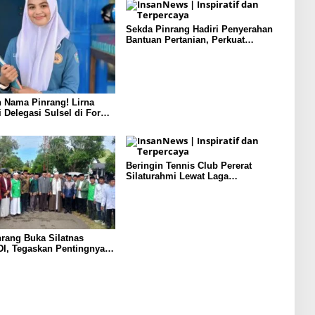
Sekda Pinrang Hadiri Penyerahan
Bantuan Pertanian, Perkuat
Komitmen Dukung Swasembada
Pangan
 Nama Pinrang! Lirna
i Delegasi Sulsel di Forum
ndonesia 2026
Beringin Tennis Club Pererat
Silaturahmi Lewat Laga
Persahabatan Bersama Petenis
Parepare
rang Buka Silatnas
I, Tegaskan Pentingnya
dan Penguatan SDM