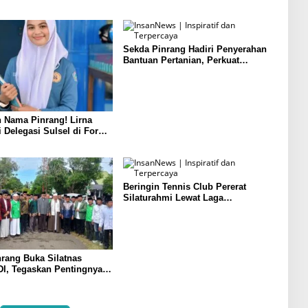
Sekda Pinrang Hadiri Penyerahan
Bantuan Pertanian, Perkuat
Komitmen Dukung Swasembada
Pangan
 Nama Pinrang! Lirna
i Delegasi Sulsel di Forum
ndonesia 2026
Beringin Tennis Club Pererat
Silaturahmi Lewat Laga
Persahabatan Bersama Petenis
Parepare
rang Buka Silatnas
I, Tegaskan Pentingnya
dan Penguatan SDM