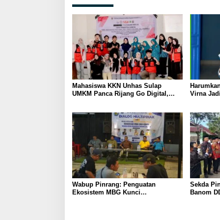
Mahasiswa KKN Unhas Sulap
Harumkan
UMKM Panca Rijang Go Digital,
Virna Jad
Pelaku Usaha Antusias Ikuti
Pelajar I
Pelatihan
Wabup Pinrang: Penguatan
Sekda Pin
Ekosistem MBG Kunci
Banom DD
Menggerakkan Ekonomi Kerakyatan
Ukhuwah 
Berakhlak