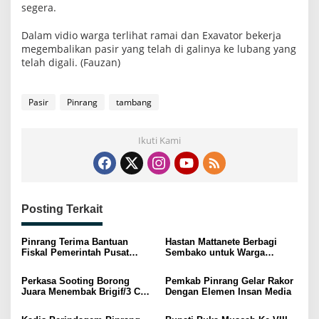
segera.
n
g
P
Dalam vidio warga terlihat ramai dan Exavator bekerja
a
megembalikan pasir yang telah di galinya ke lubang yang
s
i
telah digali. (Fauzan)
r
Pasir
Pinrang
tambang
Ikuti Kami
Posting Terkait
Pinrang Terima Bantuan
Hastan Mattanete Berbagi
Fiskal Pemerintah Pusat
Sembako untuk Warga
Berkat Keberhasilan Tekan
Kurang Mampu di HUT ke-61
Angka Stunting
Partai Golkar
Perkasa Sooting Borong
Pemkab Pinrang Gelar Rakor
Juara Menembak Brigif/3 Cup
Dengan Elemen Insan Media
di Maros