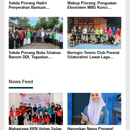
Sekda Pinrang Hadiri
Wabup Pinrang: Penguatan
Penyerahan Bantuan
Ekosistem MBG Kunci
Pertanian, Perkuat Komitmen
Menggerakkan Ekonomi
Dukung Swasembada Pangan
Kerakyatan
Sekda Pinrang Buka Silatnas
Beringin Tennis Club Pererat
Banom DDI, Tegaskan
Silaturahmi Lewat Laga
Pentingnya Ukhuwah dan
Persahabatan Bersama
Penguatan SDM Berakhlak
Petenis Parepare
News Feed
Mahasiswa KKN Unhas Sulap
Harumkan Nama Pinrang!