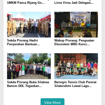
UMKM Panca Rijang Go
Lirna Virna Jadi Delegasi
Digital, Pelaku Usaha
Sulsel di Forum Pelajar
Antusias Ikuti Pelatihan
Indonesia 2026
Sekda Pinrang Hadiri
Wabup Pinrang: Penguatan
Penyerahan Bantuan
Ekosistem MBG Kunci
Pertanian, Perkuat Komitmen
Menggerakkan Ekonomi
Dukung Swasembada Pangan
Kerakyatan
Sekda Pinrang Buka Silatnas
Beringin Tennis Club Pererat
Banom DDI, Tegaskan
Silaturahmi Lewat Laga
Pentingnya Ukhuwah dan
Persahabatan Bersama
Penguatan SDM Berakhlak
Petenis Parepare
View More