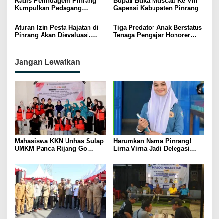
Kadis Perindagem Pinrang
Bupati Buka Muscab Ke VIII
Kumpulkan Pedagang
Gapensi Kabupaten Pinrang
Kosmetik Pasar Sentral,
Tujuannya ??
Aturan Izin Pesta Hajatan di
Tiga Predator Anak Berstatus
Pinrang Akan Dievaluasi.
Tenaga Pengajar Honorer
Bupati : “kami coba
Diamankan Satreskrim Polres
sesuaikan instruksi dari
Pinrang
pusat”
Jangan Lewatkan
Mahasiswa KKN Unhas Sulap
Harumkan Nama Pinrang!
UMKM Panca Rijang Go
Lirna Virna Jadi Delegasi
Digital, Pelaku Usaha
Sulsel di Forum Pelajar
Antusias Ikuti Pelatihan
Indonesia 2026