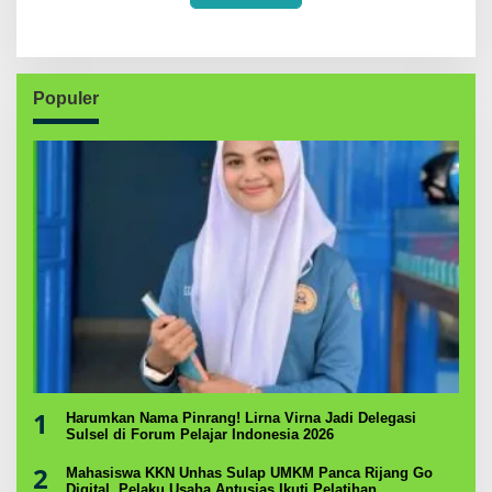
Populer
1
Harumkan Nama Pinrang! Lirna Virna Jadi Delegasi
Sulsel di Forum Pelajar Indonesia 2026
2
Mahasiswa KKN Unhas Sulap UMKM Panca Rijang Go
Digital, Pelaku Usaha Antusias Ikuti Pelatihan