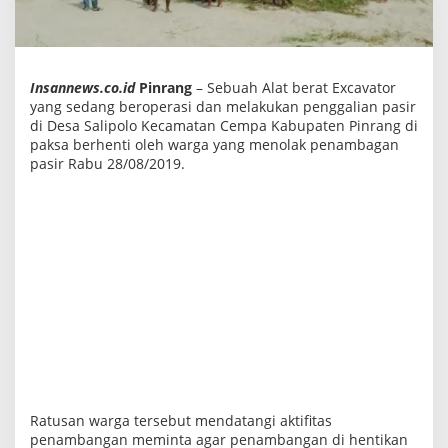
E
x
c
a
v
a
Insannews.co.id
Pinrang
– Sebuah Alat berat Excavator
t
yang sedang beroperasi dan melakukan penggalian pasir
o
di Desa Salipolo Kecamatan Cempa Kabupaten Pinrang di
r
paksa berhenti oleh warga yang menolak penambagan
S
e
pasir Rabu 28/08/2019.
d
a
n
g
B
e
r
o
p
e
r
a
s
i
T
a
m
Ratusan warga tersebut mendatangi aktifitas
b
penambangan meminta agar penambangan di hentikan
a