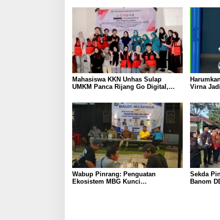
Mahasiswa KKN Unhas Sulap
Harumkan
UMKM Panca Rijang Go Digital,
Virna Jad
Pelaku Usaha Antusias Ikuti
Pelajar I
Pelatihan
Wabup Pinrang: Penguatan
Sekda Pin
Ekosistem MBG Kunci
Banom DD
Menggerakkan Ekonomi Kerakyatan
Ukhuwah 
Berakhlak