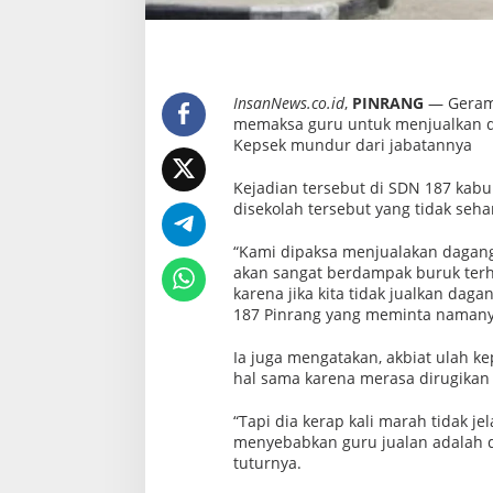
s
,
G
u
r
u
M
InsanNews.co.id
,
PINRANG
— Geram 
i
memaksa guru untuk menjualkan d
n
Kepsek mundur dari jabatannya
t
a
K
Kejadian tersebut di SDN 187 kab
e
disekolah tersebut yang tidak seh
p
s
e
“Kami dipaksa menjualakan daganga
k
akan sangat berdampak buruk terha
M
karena jika kita tidak jualkan da
u
n
187 Pinrang yang meminta namanya 
d
u
Ia juga mengatakan, akbiat ulah k
r
hal sama karena merasa dirugikan
“Tapi dia kerap kali marah tidak je
menyebabkan guru jualan adalah di
tuturnya.