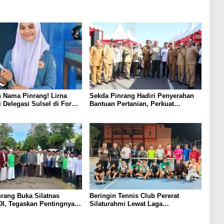
 Nama Pinrang! Lirna
Sekda Pinrang Hadiri Penyerahan
i Delegasi Sulsel di Forum
Bantuan Pertanian, Perkuat
ndonesia 2026
Komitmen Dukung Swasembada
Pangan
rang Buka Silatnas
Beringin Tennis Club Pererat
I, Tegaskan Pentingnya
Silaturahmi Lewat Laga
dan Penguatan SDM
Persahabatan Bersama Petenis
Parepare