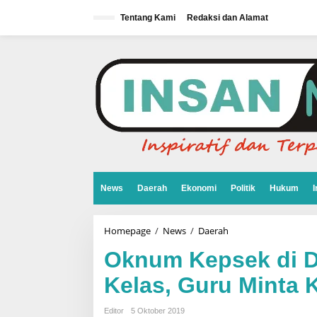
L
e
Tentang Kami
Redaksi dan Alamat
w
a
t
i
k
e
k
o
n
t
e
n
News
Daerah
Ekonomi
Politik
Hukum
I
Homepage
/
News
/
Daerah
O
k
n
Oknum Kepsek di D
u
m
Kelas, Guru Minta
K
e
p
Editor
5 Oktober 2019
s