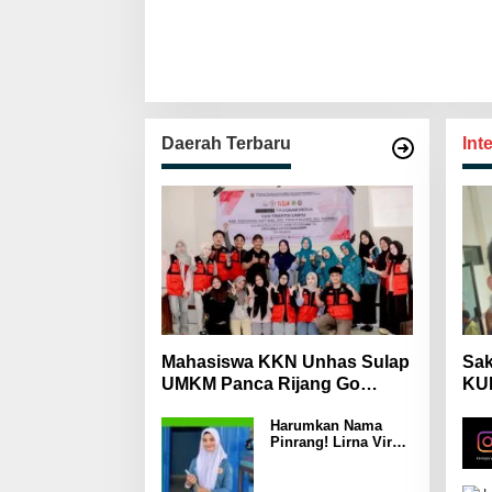
Daerah Terbaru
Int
Mahasiswa KKN Unhas Sulap
Sak
UMKM Panca Rijang Go
KUH
Digital, Pelaku Usaha
Mas
Harumkan Nama
Antusias Ikuti Pelatihan
Wa
Pinrang! Lirna Virna
Jadi Delegasi Sulsel
di Forum Pelajar
Indonesia 2026