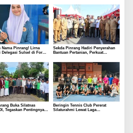
 Nama Pinrang! Lirna
Sekda Pinrang Hadiri Penyerahan
i Delegasi Sulsel di Forum
Bantuan Pertanian, Perkuat
ndonesia 2026
Komitmen Dukung Swasembada
Pangan
rang Buka Silatnas
Beringin Tennis Club Pererat
I, Tegaskan Pentingnya
Silaturahmi Lewat Laga
dan Penguatan SDM
Persahabatan Bersama Petenis
Parepare