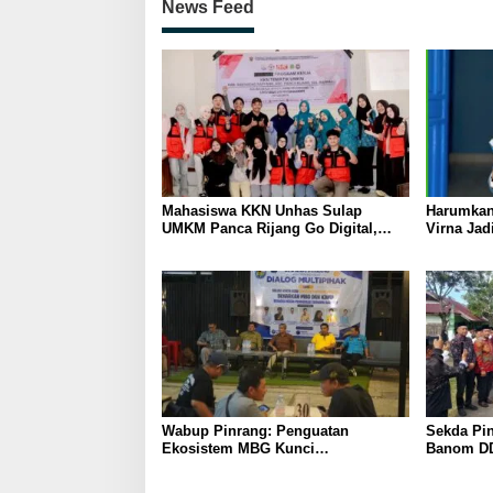
News Feed
Mahasiswa KKN Unhas Sulap
Harumkan
UMKM Panca Rijang Go Digital,
Virna Jad
Pelaku Usaha Antusias Ikuti
Pelajar I
Pelatihan
Wabup Pinrang: Penguatan
Sekda Pin
Ekosistem MBG Kunci
Banom DD
Menggerakkan Ekonomi Kerakyatan
Ukhuwah 
Berakhlak