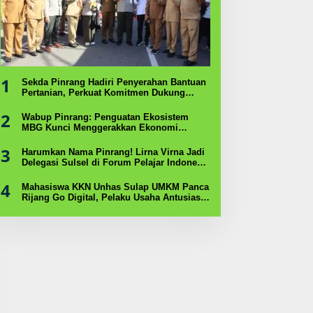
1
Sekda Pinrang Hadiri Penyerahan Bantuan
Pertanian, Perkuat Komitmen Dukung
Swasembada Pangan
2
Wabup Pinrang: Penguatan Ekosistem
MBG Kunci Menggerakkan Ekonomi
Kerakyatan
3
Harumkan Nama Pinrang! Lirna Virna Jadi
Delegasi Sulsel di Forum Pelajar Indonesia
2026
4
Mahasiswa KKN Unhas Sulap UMKM Panca
Rijang Go Digital, Pelaku Usaha Antusias
Ikuti Pelatihan