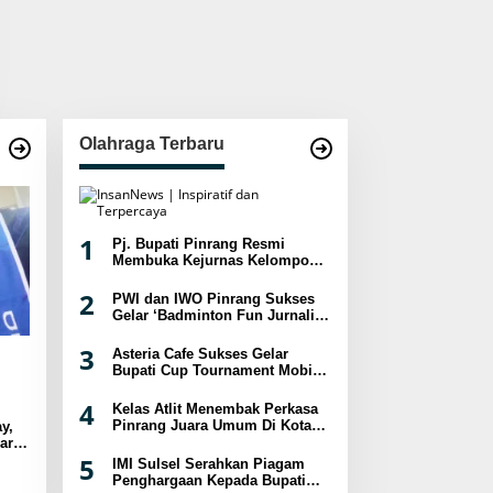
Olahraga Terbaru
1
Pj. Bupati Pinrang Resmi
Membuka Kejurnas Kelompok
Umur Panjat Tebing XVIII
Tahun 2024
2
PWI dan IWO Pinrang Sukses
Gelar ‘Badminton Fun Jurnalis
2024
3
Asteria Cafe Sukses Gelar
Bupati Cup Tournament Mobile
Legend Berhadiah Puluhan
Juta
4
Kelas Atlit Menembak Perkasa
Pinrang Juara Umum Di Kota
y,
Palopo
ar
sat
5
IMI Sulsel Serahkan Piagam
Penghargaan Kepada Bupati