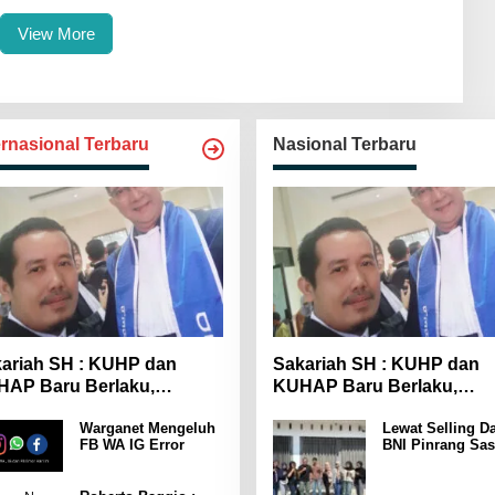
View More
ernasional Terbaru
Nasional Terbaru
ariah SH : KUHP dan
Sakariah SH : KUHP dan
AP Baru Berlaku,
KUHAP Baru Berlaku,
yarakat Wajib Lebih
Masyarakat Wajib Lebih
Warganet Mengeluh
Lewat Selling Da
spada
Waspada
FB WA IG Error
BNI Pinrang Sas
Pasar hingga Pu
Pertokoan
Promosikan